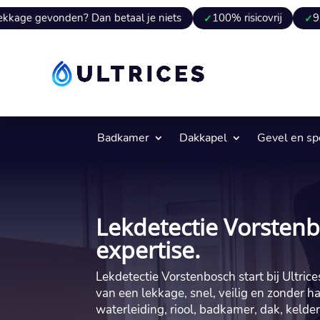
nden? Dan betaal je niets
100% risicovrij
9 van 10 kee
Badkamer
Dakkapel
Gevel en s
Lekdetectie Vorstenb
expertise.
Lekdetectie Vorstenbosch start bij Ultrice
van een lekkage, snel, veilig en zonder h
waterleiding, riool, badkamer, dak, keld