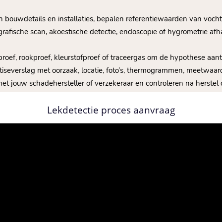
en bouwdetails en installaties, bepalen referentiewaarden van vocht
grafische scan, akoestische detectie, endoscopie of hygrometrie af
rproef, rookproef, kleurstofproef of traceergas om de hypothese aa
tiseverslag met oorzaak, locatie, foto’s, thermogrammen, meetwaarde
et jouw schadehersteller of verzekeraar en controleren na herstel 
Lekdetectie proces aanvraag