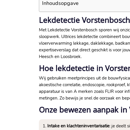
Inhoudsopgave
Lekdetectie Vorstenbosch
Met Lekdetectie Vorstenbosch sporen wij onzi
sloopwerk.​ Ultrices lekdetectie combineert b
vloerverwarming lekkage, daklekkage, badkam
expertiseverslag dat direct geschikt is voor j
Heesch en Loosbroek.​
Hoe lekdetectie in Vorst
Wij gebruiken meetprincipes uit de bouwfysica e
akoestische correlatie, endoscopie, rookproef, k
apparatuur is van A merken zoals FLIR voor in
metingen.​ Zo bewijs je snel de oorzaak en beper
Onze bewezen aanpak in 
Intake en klachteninventarisatie
: je deelt