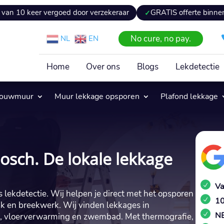
r vergoed door verzekeraar
GRATIS offerte binnen 24 uur
No cure, no pay.
NL
EN
Home
Over ons
Blogs
Lekdetectie
pouwmuur
Muur lekkage opsporen
Plafond lekkage
osch. De lokale lekkage
Va
s lekdetectie.​ Wij helpen je direct met het opsporen
10
ak en breekwerk.​ Wij vinden lekkages in
NE
er, vloerverwarming en zwembad.​ Met thermografie,