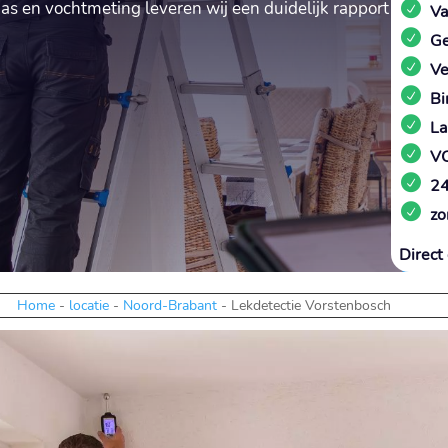
as en vochtmeting leveren wij een duidelijk rapport
Va
Ge
Ve
Bi
La
VC
24
zo
Direct 
Home
-
locatie
-
Noord-Brabant
-
Lekdetectie Vorstenbosch