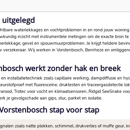
 uitgelegd
chtbare waterlekkages en vochtproblemen in en rond jouw woning
ouwkundig inzicht met instrumentele metingen om de exacte bron te
erlekkage, gevel en spouwmuurproblemen.​ Je krijgt heldere bevi
ouw verzekeraar.​ Wij werken in Vorstenbosch, Bernheze en omliggen
enbosch werkt zonder hak en breek
n installatietechniek zoals capillaire werking, dampdiffusie en hyd
leurstofproef met fluoresceïne, druktesten en traceergasdetectie lok
frarood, Trotec voor vocht en klimaatsensoren, Ridgid SeeSnake vo
k je gevolgschade aan gips, stuc, parket en isolatie.​
Vorstenbosch stap voor stap
 signalen zoals natte plekken, schimmel, drukverlies of muffe geur, i