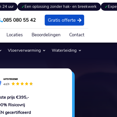
Een oplossing zonder hak- en breekwerk
Expertiseversla
085 080 55 42
Gratis offerte

Locaties
Beoordelingen
Contact
Vloerverwarming
Waterleiding
ste prijs €395,-
0% Risicovrij
N gecertificeerd