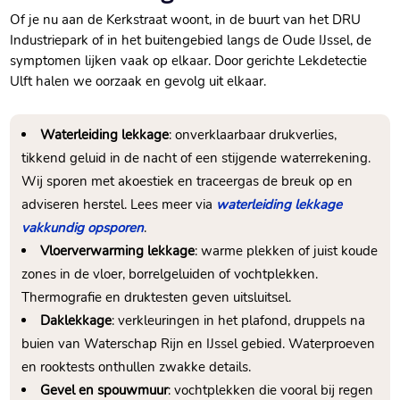
Of je nu aan de Kerkstraat woont, in de buurt van het DRU
Industriepark of in het buitengebied langs de Oude IJssel, de
symptomen lijken vaak op elkaar.​ Door gerichte Lekdetectie
Ulft halen we oorzaak en gevolg uit elkaar.​
Waterleiding lekkage
: onverklaarbaar drukverlies,
tikkend geluid in de nacht of een stijgende waterrekening.​
Wij sporen met akoestiek en traceergas de breuk op en
adviseren herstel.​ Lees meer via
waterleiding lekkage
vakkundig opsporen
.​
Vloerverwarming lekkage
: warme plekken of juist koude
zones in de vloer, borrelgeluiden of vochtplekken.​
Thermografie en druktesten geven uitsluitsel.​
Daklekkage
: verkleuringen in het plafond, druppels na
buien van Waterschap Rijn en IJssel gebied.​ Waterproeven
en rooktests onthullen zwakke details.​
Gevel en spouwmuur
: vochtplekken die vooral bij regen