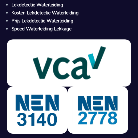
Lekdetectie Waterleiding
Kosten Lekdetectie Waterleiding
Prijs Lekdetectie Waterleiding
Spoed Waterleiding Lekkage
Gratis offerte in 24 uur
M
100% risicovrij
Geen lekkage? Geen betaling.
Vast tarief van € 395,- exc btw.
Rapport binnen 3 werkdagen.
100% RIsicovrij.
Vaak vergoed door verzekeraar.
NEN 3140 gecertificeerd.