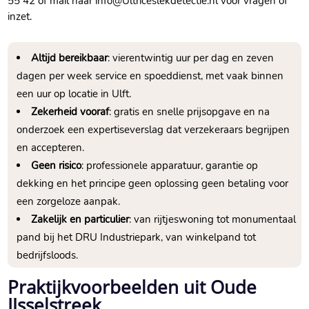
55 42 of mail naar info@Ultriceslekdetectie.​nl voor vragen of
inzet.​
Altijd bereikbaar
: vierentwintig uur per dag en zeven
dagen per week service en spoeddienst, met vaak binnen
een uur op locatie in Ulft.​
Zekerheid vooraf
: gratis en snelle prijsopgave en na
onderzoek een expertiseverslag dat verzekeraars begrijpen
en accepteren.​
Geen risico
: professionele apparatuur, garantie op
dekking en het principe geen oplossing geen betaling voor
een zorgeloze aanpak.​
Zakelijk en particulier
: van rijtjeswoning tot monumentaal
pand bij het DRU Industriepark, van winkelpand tot
bedrijfsloods.​
Praktijkvoorbeelden uit Oude
IJsselstreek