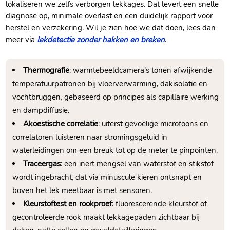
lokaliseren we zelfs verborgen lekkages.​ Dat levert een snelle
diagnose op, minimale overlast en een duidelijk rapport voor
herstel en verzekering.​ Wil je zien hoe we dat doen, lees dan
meer via
lekdetectie zonder hakken en breken
.​
Thermografie
: warmtebeeldcamera’s tonen afwijkende
temperatuurpatronen bij vloerverwarming, dakisolatie en
vochtbruggen, gebaseerd op principes als capillaire werking
en dampdiffusie.​
Akoestische correlatie
: uiterst gevoelige microfoons en
correlatoren luisteren naar stromingsgeluid in
waterleidingen om een breuk tot op de meter te pinpointen.​
Traceergas
: een inert mengsel van waterstof en stikstof
wordt ingebracht, dat via minuscule kieren ontsnapt en
boven het lek meetbaar is met sensoren.​
Kleurstoftest en rookproef
: fluorescerende kleurstof of
gecontroleerde rook maakt lekkagepaden zichtbaar bij