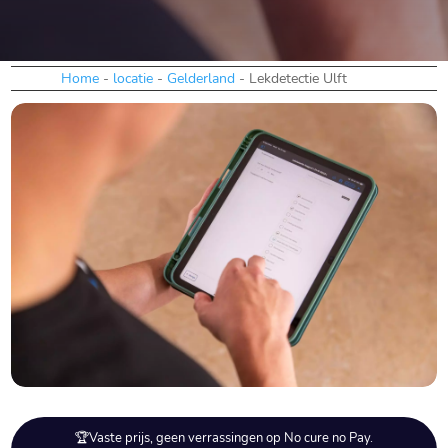
Home
-
locatie
-
Gelderland
-
Lekdetectie Ulft
🏆Vaste prijs, geen verrassingen op No cure no Pay.