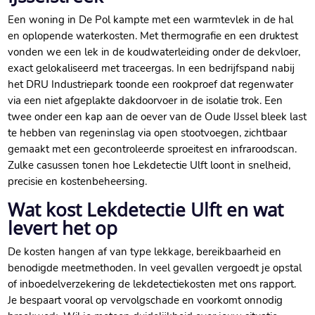
Een woning in De Pol kampte met een warmtevlek in de hal
en oplopende waterkosten.​ Met thermografie en een druktest
vonden we een lek in de koudwaterleiding onder de dekvloer,
exact gelokaliseerd met traceergas.​ In een bedrijfspand nabij
het DRU Industriepark toonde een rookproef dat regenwater
via een niet afgeplakte dakdoorvoer in de isolatie trok.​ Een
twee onder een kap aan de oever van de Oude IJssel bleek last
te hebben van regeninslag via open stootvoegen, zichtbaar
gemaakt met een gecontroleerde sproeitest en infraroodscan.​
Zulke casussen tonen hoe Lekdetectie Ulft loont in snelheid,
precisie en kostenbeheersing.​
Wat kost Lekdetectie Ulft en wat
levert het op
De kosten hangen af van type lekkage, bereikbaarheid en
benodigde meetmethoden.​ In veel gevallen vergoedt je opstal
of inboedelverzekering de lekdetectiekosten met ons rapport.​
Je bespaart vooral op vervolgschade en voorkomt onnodig