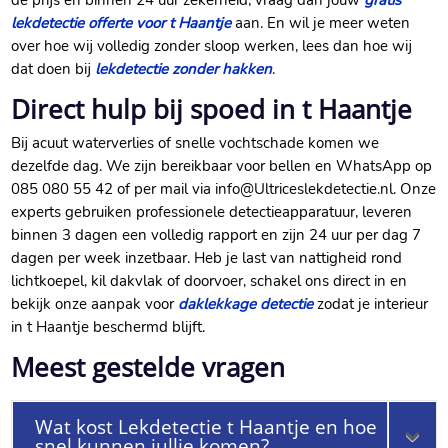
de prijs én binnen 24 uur zekerheid, vraag dan jouw
gratis
lekdetectie offerte voor t Haantje
aan. En wil je meer weten
over hoe wij volledig zonder sloop werken, lees dan hoe wij
dat doen bij
lekdetectie zonder hakken
.
Direct hulp bij spoed in t Haantje
Bij acuut waterverlies of snelle vochtschade komen we
dezelfde dag. We zijn bereikbaar voor bellen en WhatsApp op
085 080 55 42 of per mail via info@Ultriceslekdetectie.nl. Onze
experts gebruiken professionele detectieapparatuur, leveren
binnen 3 dagen een volledig rapport en zijn 24 uur per dag 7
dagen per week inzetbaar. Heb je last van nattigheid rond
lichtkoepel, kil dakvlak of doorvoer, schakel ons direct in en
bekijk onze aanpak voor
daklekkage detectie
zodat je interieur
in t Haantje beschermd blijft.
Meest gestelde vragen
Wat kost Lekdetectie t Haantje en hoe
snel kunnen jullie komen?