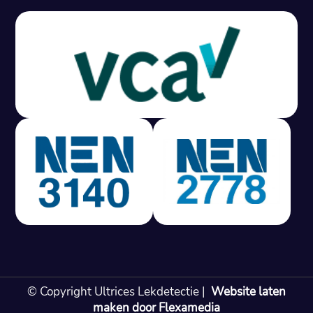
Gratis offerte in 24 uur
M
100% risicovrij
Geen lekkage? Geen betaling.
Vast tarief van € 395,- exc btw.
Rapport binnen 3 werkdagen.
100% RIsicovrij.
Vaak vergoed door verzekeraar.
NEN 3140 gecertificeerd.
Vaste prijs, geen verassingen.
99% Slagingspercentage.
© Copyright Ultrices Lekdetectie |
Website laten
Gratis offerte in 24 uur
maken door Flexamedia