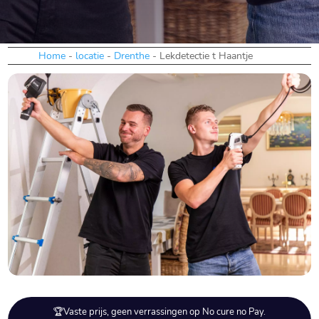
Home
-
locatie
-
Drenthe
-
Lekdetectie t Haantje
🏆Vaste prijs, geen verrassingen op No cure no Pay.