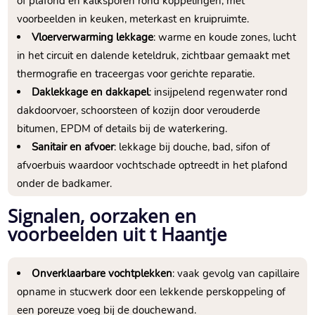
of plafond en kalksporen rond koppelingen, met
voorbeelden in keuken, meterkast en kruipruimte.
Vloerverwarming lekkage
: warme en koude zones, lucht
in het circuit en dalende keteldruk, zichtbaar gemaakt met
thermografie en traceergas voor gerichte reparatie.
Daklekkage en dakkapel
: insijpelend regenwater rond
dakdoorvoer, schoorsteen of kozijn door verouderde
bitumen, EPDM of details bij de waterkering.
Sanitair en afvoer
: lekkage bij douche, bad, sifon of
afvoerbuis waardoor vochtschade optreedt in het plafond
onder de badkamer.
Signalen, oorzaken en
voorbeelden uit t Haantje
Onverklaarbare vochtplekken
: vaak gevolg van capillaire
opname in stucwerk door een lekkende perskoppeling of
een poreuze voeg bij de douchewand.