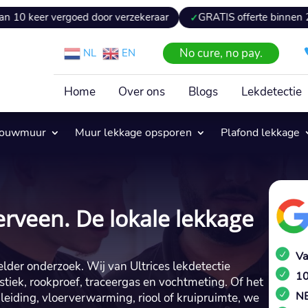
vergoed door verzekeraar
GRATIS offerte binnen 24 uur
No cure, no pay.
NL
EN
Home
Over ons
Blogs
Lekdetectie
pouwmuur
Muur lekkage opsporen
Plafond lekkage
erveen. De lokale lekkage
Va
lder onderzoek. Wij van Ultrices lekdetectie
10
stiek, rookproef, traceergas en vochtmeting. Of het
NE
eiding, vloerverwarming, riool of kruipruimte, we