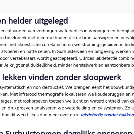
en helder uitgelegd
lgericht vinden van verborgen waterverlies in woningen en bedrijf
k en breekwerk met meetmethoden die de bron aanwijzen en vervol
en, met akoestische correlatie horen we stromingsgeluiden in leid
e afvoeren en natte cellen. In Surhuisterveen en omgeving werken
oor verzekeraars wordt geaccepteerd. Ultrices lekdetectie combineer
r. Je krijgt snel duidelijkheid, minder herstelwerk en aantoonbare b
n lekken vinden zonder sloopwerk
 systematisch en non destructief. We brengen eerst het bouwkundig
eken. Met infrarood thermografie lokaliseren we koudebruggen en 
tages, met rookproeven toetsen we lucht en waterdichtheid van d
 en drukproeven analyseren we waterleiding en cv systemen. Zo le
er hoe dit werkt, lees dan meer over onze
lekdetectie zonder hakken
in Surhuisterveen dagelijks opsporen