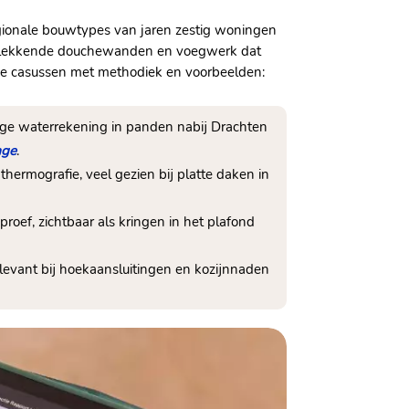
regionale bouwtypes van jaren zestig woningen
s, lekkende douchewanden en voegwerk dat
de casussen met methodiek en voorbeelden:
 hoge waterrekening in panden nabij Drachten
age
.
hermografie, veel gezien bij platte daken in
roef, zichtbaar als kringen in het plafond
elevant bij hoekaansluitingen en kozijnnaden