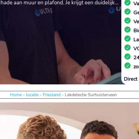
chade aan muur en plafond. Je krijgt een duidelijk…
Va
Ge
Ve
Bi
La
VC
24
zo
Direct 
Home
-
locatie
-
Friesland
-
Lekdetectie Surhuisterveen