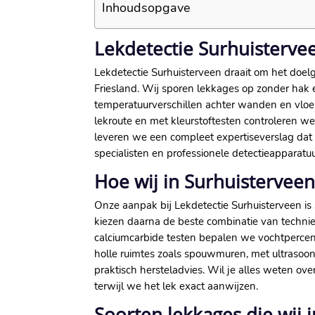
Inhoudsopgave
Lekdetectie Surhuisterve
Lekdetectie Surhuisterveen draait om het doe
Friesland. Wij sporen lekkages op zonder ha
temperatuurverschillen achter wanden en vloer
lekroute en met kleurstoftesten controleren w
leveren we een compleet expertiseverslag dat d
specialisten en professionele detectieapparatuu
Hoe wij in Surhuistervee
Onze aanpak bij Lekdetectie Surhuisterveen is
kiezen daarna de beste combinatie van techni
calciumcarbide testen bepalen we vochtpercen
holle ruimtes zoals spouwmuren, met ultrasoon
praktisch hersteladvies. Wil je alles weten ov
terwijl we het lek exact aanwijzen.
Soorten lekkages die wij 