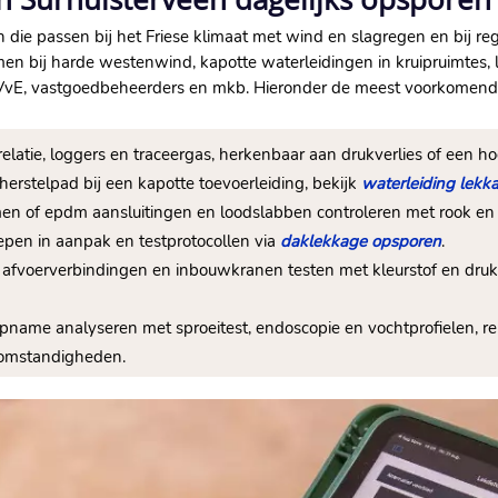
n die passen bij het Friese klimaat met wind en slagregen en bij 
en bij harde westenwind, kapotte waterleidingen in kruipruimte
n, VvE, vastgoedbeheerders en mkb. Hieronder de meest voorkomen
rrelatie, loggers en traceergas, herkenbaar aan drukverlies of een
erstelpad bij een kapotte toevoerleiding, bekijk
waterleiding lekk
men of epdm aansluitingen en loodslabben controleren met rook en t
epen in aanpak en testprotocollen via
daklekkage opsporen
.
 afvoerverbindingen en inbouwkranen testen met kleurstof en drukp
 opname analyseren met sproeitest, endoscopie en vochtprofielen, r
somstandigheden.