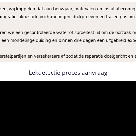
den, wij koppelen dat aan bouwjaar, materialen en installatieconfig
rmografie, akoestiek, vochtmetingen, drukproeven en traceergas om 
ren we een gecontroleerde water of sproeitest uit om de oorzaak on
ke een mondelinge duiding en binnen drie dagen een uitgebreid expe
stelpartijen en verzekeraars af zodat de reparatie doelgericht en e
Lekdetectie proces aanvraag