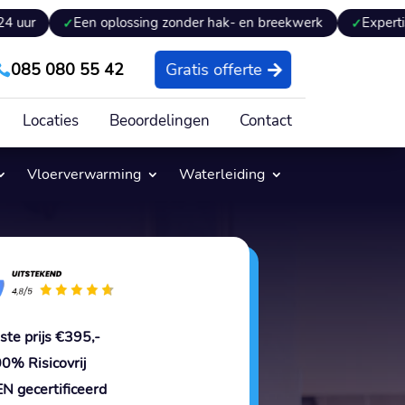
Een oplossing zonder hak- en breekwerk
Expertiseverslag 
085 080 55 42
Gratis offerte

Locaties
Beoordelingen
Contact
Vloerverwarming
Waterleiding
ste prijs €395,-
0% Risicovrij
N gecertificeerd