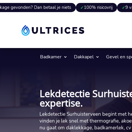
en? Dan betaal je niets
100% risicovrij
9 van 10 keer 
Badkamer
Dakkapel
Gevel en s
Lekdetectie Surhuist
expertise.
Lekdetectie Surhuisterveen begint met he
vinden je lek snel met thermografie, akoe
nu gaat om daklekkage, badkamerlek, cv l