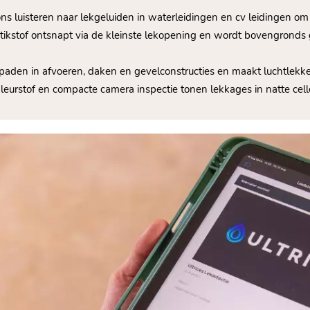
ns luisteren naar lekgeluiden in waterleidingen en cv leidingen om 
stikstof ontsnapt via de kleinste lekopening en wordt bovengrond
gepaden in afvoeren, daken en gevelconstructies en maakt luchtlekken
kleurstof en compacte camera inspectie tonen lekkages in natte cel