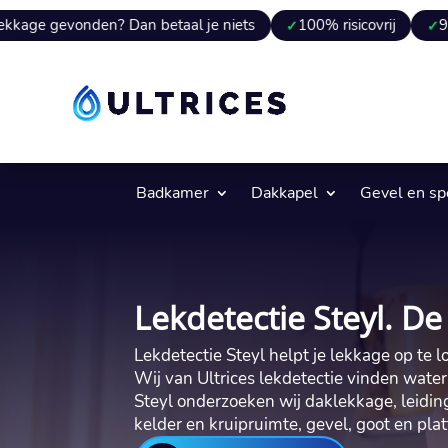
den? Dan betaal je niets
100% risicovrij
9 van 10 keer
Badkamer
Dakkapel
Gevel en s
Lekdetectie Steyl. De
Lekdetectie Steyl helpt je lekkage op te 
Wij van Ultrices lekdetectie vinden waterl
Steyl onderzoeken wij daklekkage, leiding
kelder en kruipruimte, gevel, goot en pl