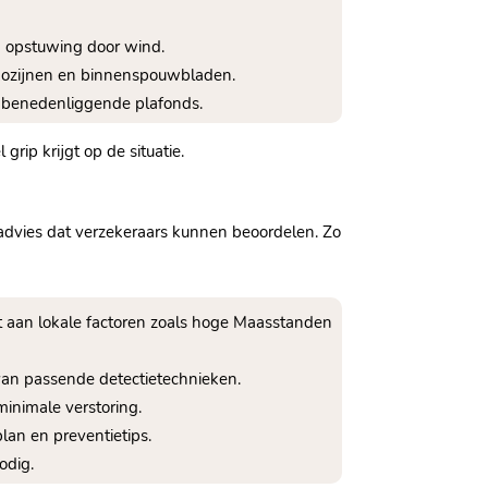
n opstuwing door wind.​
 kozijnen en binnenspouwbladen.​
r benedenliggende plafonds.​
 grip krijgt op de situatie.​
dvies dat verzekeraars kunnen beoordelen.​ Zo
it aan lokale factoren zoals hoge Maasstanden
 van passende detectietechnieken.​
inimale verstoring.​
lan en preventietips.​
dig.​