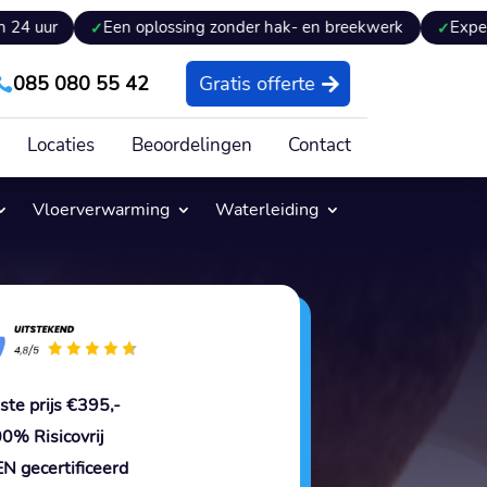
Een oplossing zonder hak- en breekwerk
Expertiseverslag
085 080 55 42
Gratis offerte

Locaties
Beoordelingen
Contact
Vloerverwarming
Waterleiding
ste prijs €395,-
0% Risicovrij
N gecertificeerd