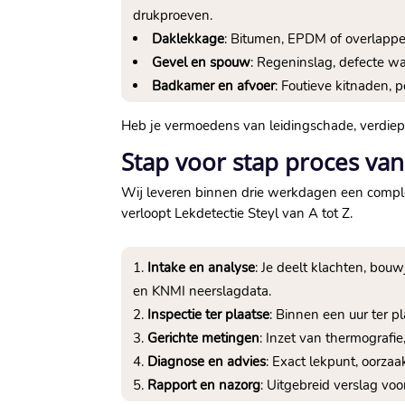
drukproeven.​
Daklekkage
: Bitumen, EPDM of overlappen
Gevel en spouw
: Regeninslag, defecte w
Badkamer en afvoer
: Foutieve kitnaden,
Heb je vermoedens van leidingschade, verdie
Stap voor stap proces van 
Wij leveren binnen drie werkdagen een comple
verloopt Lekdetectie Steyl van A tot Z.​
Intake en analyse
: Je deelt klachten, bo
en KNMI neerslagdata.​
Inspectie ter plaatse
: Binnen een uur ter p
Gerichte metingen
: Inzet van thermografie
Diagnose en advies
: Exact lekpunt, oorzaa
Rapport en nazorg
: Uitgebreid verslag voo