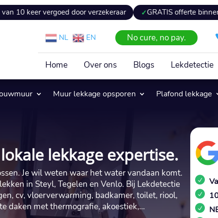
 vergoed door verzekeraar
GRATIS offerte binnen 24 uur
No cure, no pay.
NL
EN
Home
Over ons
Blogs
Lekdetectie
pouwmuur
Muur lekkage opsporen
Plafond lekkage
 lokale lekkage expertise.
lossen.​ Je wil weten waar het water vandaan komt.​
Va
ekken in Steyl, Tegelen en Venlo.​ Bij Lekdetectie
en, cv, vloerverwarming, badkamer, toilet, riool,
10
atte daken met thermografie, akoestiek,…
NE