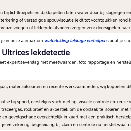
 bij lichtkoepels en dakkapellen laten water door bij slagregen e
aterkering of verzadigde spouwisolatie leidt tot vochtplekken rond
 poreuze voegen of lekkende afvoeren zorgen voor doorsijpelen naa
p je in onze aanpak om
waterleiding lekkage verhelpen
zodat je snel
Ultrices lekdetectie
et expertiseverslag met meetwaarden, foto rapportage en herstela
uwjaar, materiaalsoorten en recente werkzaamheden, wij koppelen d
laatse bij spoed, eerstelijns vochtmeting, visuele controle en keuze
, traceergas, rookproef en akoestiek om de oorzaak te isoleren met m
k en gevolgschade overzichtelijk in kaart met een praktisch herstelp
r je verzekering, begeleiding bij claim en controle na herstel waar no