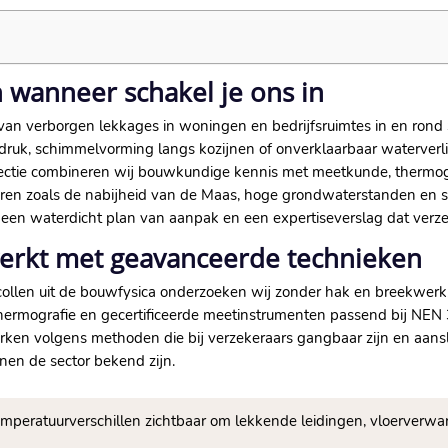
n wanneer schakel je ons in
 van verborgen lekkages in woningen en bedrijfsruimtes in en rond 
ldruk, schimmelvorming langs kozijnen of onverklaarbaar waterver
detectie combineren wij bouwkundige kennis met meetkunde, thermogra
actoren zoals de nabijheid van de Maas, hoge grondwaterstanden e
een waterdicht plan van aanpak en een expertiseverslag dat verzek
 werkt met geavanceerde technieken
collen uit de bouwfysica onderzoeken wij zonder hak en breekwerk
ermografie en gecertificeerde meetinstrumenten passend bij NEN 31
erken volgens methoden die bij verzekeraars gangbaar zijn en aans
en de sector bekend zijn.​
emperatuurverschillen zichtbaar om lekkende leidingen, vloerver