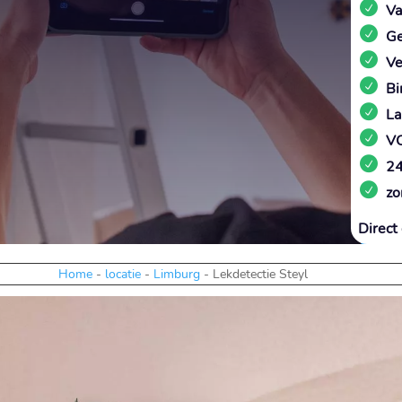
Va
Ge
Ve
Bi
La
VC
24
zo
Direct 
Home
-
locatie
-
Limburg
-
Lekdetectie Steyl