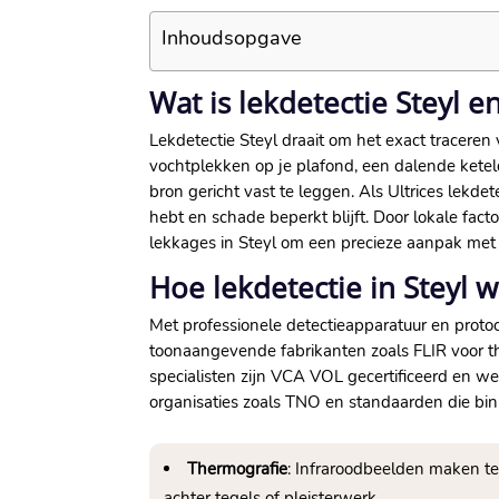
Inhoudsopgave
Wat is lekdetectie Steyl e
Lekdetectie Steyl draait om het exact traceren
vochtplekken op je plafond, een dalende kete
bron gericht vast te leggen.​ Als Ultrices lek
hebt en schade beperkt blijft.​ Door lokale f
lekkages in Steyl om een precieze aanpak met 
Hoe lekdetectie in Steyl
Met professionele detectieapparatuur en proto
toonaangevende fabrikanten zoals FLIR voor th
specialisten zijn VCA VOL gecertificeerd en w
organisaties zoals TNO en standaarden die binn
Thermografie
: Infraroodbeelden maken t
achter tegels of pleisterwerk.​