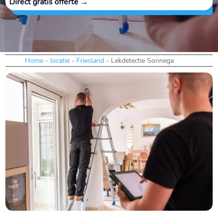
Direct gratis offerte →
Home
-
locatie
-
Friesland
-
Lekdetectie Sonnega