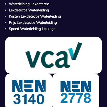
Waterleiding Lekdetectie
Lekdetectie Waterleiding
Kosten Lekdetectie Waterleiding
Prijs Lekdetectie Waterleiding
Spoed Waterleiding Lekkage
Gratis offerte in 24 uur
M
100% risicovrij
Geen lekkage? Geen betaling.
Vast tarief van € 395,- exc btw.
Rapport binnen 3 werkdagen.
100% RIsicovrij.
Vaak vergoed door verzekeraar.