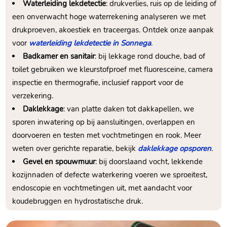
Waterleiding lekdetectie
: drukverlies, ruis op de leiding of
een onverwacht hoge waterrekening analyseren we met
drukproeven, akoestiek en traceergas. Ontdek onze aanpak
voor
waterleiding lekdetectie in Sonnega
.
Badkamer en sanitair
: bij lekkage rond douche, bad of
toilet gebruiken we kleurstofproef met fluoresceine, camera
inspectie en thermografie, inclusief rapport voor de
verzekering.
Daklekkage
: van platte daken tot dakkapellen, we
sporen inwatering op bij aansluitingen, overlappen en
doorvoeren en testen met vochtmetingen en rook. Meer
weten over gerichte reparatie, bekijk
daklekkage opsporen
.
Gevel en spouwmuur
: bij doorslaand vocht, lekkende
kozijnnaden of defecte waterkering voeren we sproeitest,
endoscopie en vochtmetingen uit, met aandacht voor
koudebruggen en hydrostatische druk.