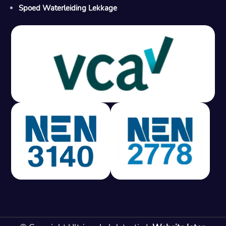
Spoed Waterleiding Lekkage
Gratis offerte in 24 uur
M
100% risicovrij
Geen lekkage? Geen betaling.
Vast tarief van € 395,- exc btw.
Rapport binnen 3 werkdagen.
100% RIsicovrij.
Vaak vergoed door verzekeraar.
NEN 3140 gecertificeerd.
Vaste prijs, geen verassingen.
99% Slagingspercentage.