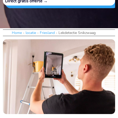
Direct gratis offerte →
Home
-
locatie
-
Friesland
-
Lekdetectie Snikzwaag