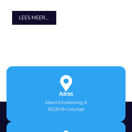
LEES MEER...

Adres
Albert Einsteinweg 4,
8218 NH Lelystad