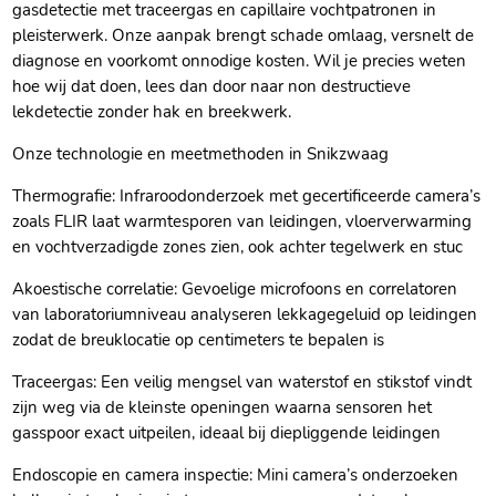
gasdetectie met traceergas en capillaire vochtpatronen in
pleisterwerk.​ Onze aanpak brengt schade omlaag, versnelt de
diagnose en voorkomt onnodige kosten.​ Wil je precies weten
hoe wij dat doen, lees dan door naar non destructieve
lekdetectie zonder hak en breekwerk.​
Onze technologie en meetmethoden in Snikzwaag
Thermografie: Infraroodonderzoek met gecertificeerde camera’s
zoals FLIR laat warmtesporen van leidingen, vloerverwarming
en vochtverzadigde zones zien, ook achter tegelwerk en stuc
Akoestische correlatie: Gevoelige microfoons en correlatoren
van laboratoriumniveau analyseren lekkagegeluid op leidingen
zodat de breuklocatie op centimeters te bepalen is
Traceergas: Een veilig mengsel van waterstof en stikstof vindt
zijn weg via de kleinste openingen waarna sensoren het
gasspoor exact uitpeilen, ideaal bij diepliggende leidingen
Endoscopie en camera inspectie: Mini camera’s onderzoeken