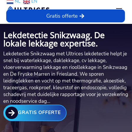
NL
EN
Gratis offerte
Lekdetectie Snikzwaag. De
lokale lekkage expertise.
Lekdetectie Snikzwaag met Ultrices lekdetectie helpt je
snel bij waterlekkage, daklekkage, cv lekkage,
vloerverwarming lekkage en rioollekkage in Snikzwaag
en De Fryske Marren in Friesland.​ We sporen
leidinglekken en vocht op met thermografie, akoestiek,
traceergas, rookproef, kleurstof en endoscopie, volledig
schadevrij met duidelijke rapportage voor je verzekering
en noodservice dag…

GRATIS OFFERTE