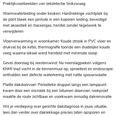
Praktijkvoorbeelden van lekdetectie Snikzwaag
Warmwaterleiding onder keuken: Hardnekkige vochtplek bij
de plint bleek een pinhole in een koperen leiding, bevestigd
met akoestiek en traceergas, herstel zonder tegelwerk te
verwijderen
Vloerverwarming in woonkamer: Koude strook in PVC vloer en
drukval bij de ketel, thermografie toonde een duidelijke koude
veeg waarna lokaal werd hersteld met minimale sloop
Gevel doorslag bij westenwind: Na neerslagpieken volgens
KNMI trad vocht in de binnenmuur op, sproeitest en endoscopie
onthulden een defecte waterkering met natte spouwisolatie
Platte dakdoorvoer: Periodieke druppel langs een lamppunt
kwam door een microlek bij een bitumen doorvoer, rookproef
maakte de route zichtbaar en voorkwam onnodig dakrenovatie
Wil je verdieping over gerichte dakdiagnose in jouw situatie,
lees dan verder over daklekkage precies laten opsporen en