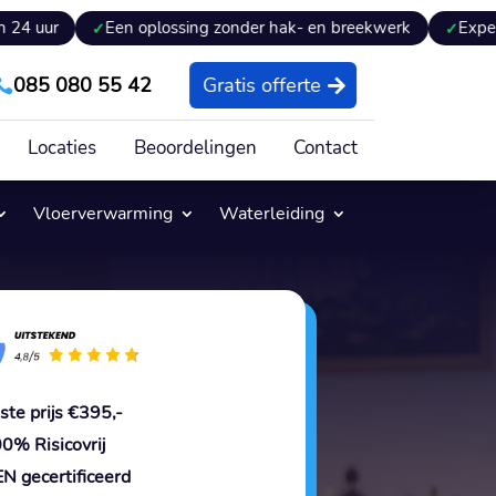
Een oplossing zonder hak- en breekwerk
Expertiseverslag
085 080 55 42
Gratis offerte

Locaties
Beoordelingen
Contact
Vloerverwarming
Waterleiding
ste prijs €395,-
0% Risicovrij
N gecertificeerd