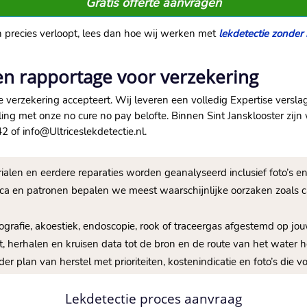
Gratis offerte aanvragen
n precies verloopt, lees dan hoe wij werken met
lekdetectie zonder
en rapportage voor verzekering
 je verzekering accepteert. Wij leveren een volledig Expertise versl
ng met onze no cure no pay belofte. Binnen Sint Jansklooster zijn
2 of info@Ultriceslekdetectie.nl.
erialen en eerdere reparaties worden geanalyseerd inclusief foto’s
ica en patronen bepalen we meest waarschijnlijke oorzaken zoals ca
ografie, akoestiek, endoscopie, rook of traceergas afgestemd op j
t, herhalen en kruisen data tot de bron en de route van het water 
der plan van herstel met prioriteiten, kostenindicatie en foto’s die
Lekdetectie proces aanvraag