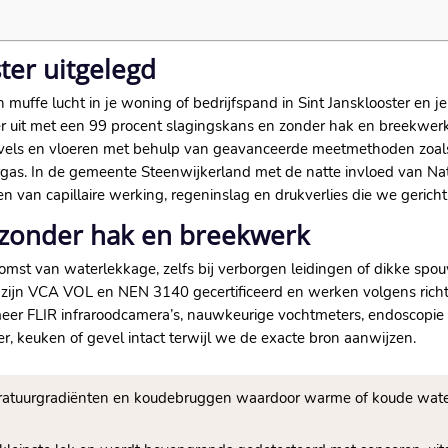
ter uitgelegd
n muffe lucht in je woning of bedrijfspand in Sint Jansklooster en je 
er uit met een 99 procent slagingskans en zonder hak en breekwerk. 
evels en vloeren met behulp van geavanceerde meetmethoden zoals 
ceergas. In de gemeente Steenwijkerland met de natte invloed van 
n van capillaire werking, regeninslag en drukverlies die we gericht
 zonder hak en breekwerk
mst van waterlekkage, zelfs bij verborgen leidingen of dikke s
s zijn VCA VOL en NEN 3140 gecertificeerd en werken volgens richt
r FLIR infraroodcamera’s, nauwkeurige vochtmeters, endoscopie en
r, keuken of gevel intact terwijl we de exacte bron aanwijzen.
ratuurgradiënten en koudebruggen waardoor warme of koude water
n