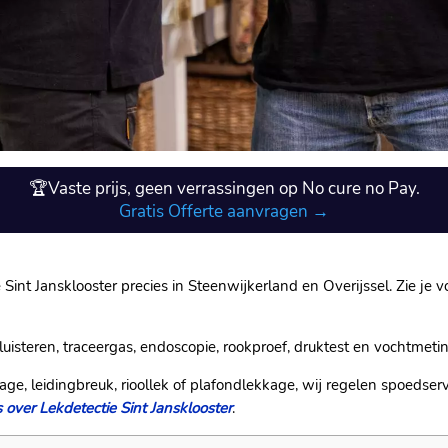
🏆Vaste prijs, geen verrassingen op No cure no Pay.
Gratis Offerte aanvragen →
 Sint Jansklooster precies in Steenwijkerland en Overijssel. Zie je v
luisteren, traceergas, endoscopie, rookproef, druktest en vochtmeti
age, leidingbreuk, rioollek of plafondlekkage, wij regelen spoedserv
 over Lekdetectie Sint Jansklooster
.