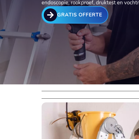
endoscopie, rookproef, druktest en vocht

GRATIS OFFERTE