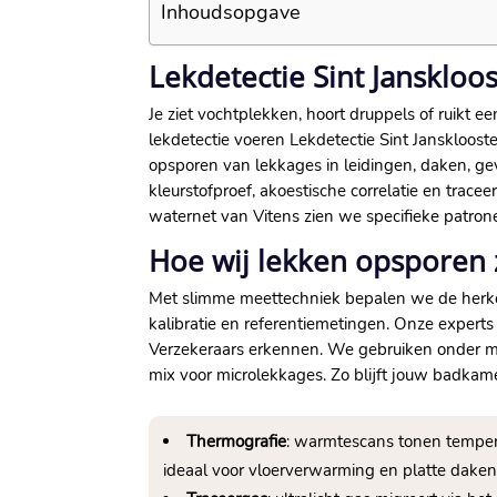
Inhoudsopgave
Lekdetectie Sint Janskloos
Je ziet vochtplekken, hoort druppels of ruikt ee
lekdetectie voeren Lekdetectie Sint Janskloost
opsporen van lekkages in leidingen, daken, g
kleurstofproef, akoestische correlatie en tra
waternet van Vitens zien we specifieke patrone
Hoe wij lekken opsporen
Met slimme meettechniek bepalen we de herko
kalibratie en referentiemetingen. Onze expert
Verzekeraars erkennen. We gebruiken onder mee
mix voor microlekkages. Zo blijft jouw badkame
Thermografie
: warmtescans tonen tempe
ideaal voor vloerverwarming en platte dake