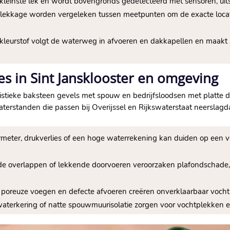
et kleinste lek en wordt bovengronds gedetecteerd met sensoren, uit
 lekkage worden vergeleken tussen meetpunten om de exacte locati
f kleurstof volgt de waterweg in afvoeren en dakkapellen en maak
 in Sint Jansklooster en omgeving
ristieke baksteen gevels met spouw en bedrijfsloodsen met platte 
terstanden die passen bij Overijssel en Rijkswaterstaat neerslagd
rmeter, drukverlies of een hoge waterrekening kan duiden op een v
ende overlappen of lekkende doorvoeren veroorzaken plafondschad
, poreuze voegen en defecte afvoeren creëren onverklaarbaar vocht
 waterkering of natte spouwmuurisolatie zorgen voor vochtplekke