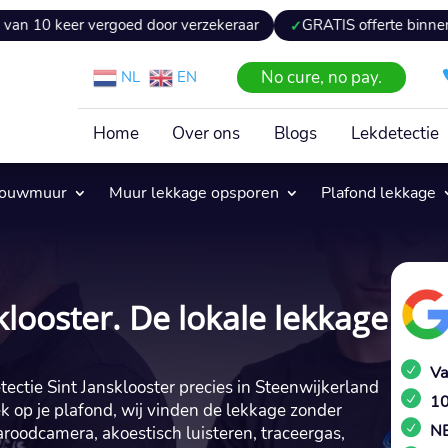
 vergoed door verzekeraar
GRATIS offerte binnen 24 uur
No cure, no pay.
NL
EN
Home
Over ons
Blogs
Lekdetectie
pouwmuur
Muur lekkage opsporen
Plafond lekkage
klooster. De lokale lekkage
Va
tectie Sint Jansklooster precies in Steenwijkerland
10
lek op je plafond, wij vinden de lekkage zonder
NE
aroodcamera, akoestisch luisteren, traceergas,