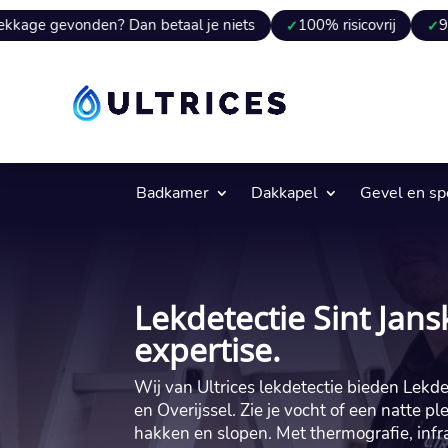
den? Dan betaal je niets
100% risicovrij
9 van 10 keer
Badkamer
Dakkapel
Gevel en s
Lekdetectie Sint Jans
expertise.
Wij van Ultrices lekdetectie bieden Lekde
en Overijssel. Zie je vocht of een natte p
hakken en slopen. Met thermografie, infr