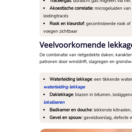
Traceergas
: ultralicht gas migreert via h
Akoestische correlatie
: microgeluiden van
leidingtracés
Rook en kleurstof
: gecontroleerde rook o
voegen zichtbaar
Veelvoorkomende lekkages
De combinatie van rietgedekte daken, karakte
patronen door winddrift, slagregen en grondwa
Waterleiding lekkage
: een tikkende wate
waterleiding lekkage
Daklekkage
: blazen in bitumen, losligg
lokaliseren
Badkamer en douche
: lekkende kitnaden
Gevel en spouw
: geveldoorslag, defecte