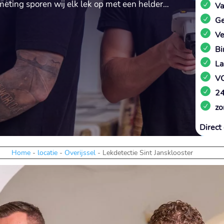
meting sporen wij elk lek op met een helder…
Va
Ge
Ve
Bi
La
VC
24
zo
Direct 
Home
-
locatie
-
Overijssel
-
Lekdetectie Sint Jansklooster