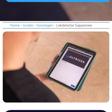
Home
-
locatie
-
Groningen
-
Lekdetectie Sappemeer