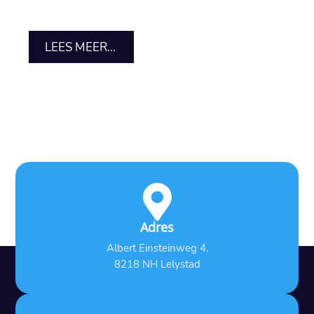
LEES MEER...

Adres
Albert Einsteinweg 4,
8218 NH Lelystad