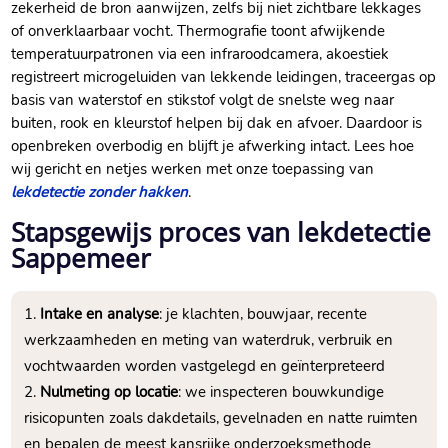
zekerheid de bron aanwijzen, zelfs bij niet zichtbare lekkages
of onverklaarbaar vocht.​ Thermografie toont afwijkende
temperatuurpatronen via een infraroodcamera, akoestiek
registreert microgeluiden van lekkende leidingen, traceergas op
basis van waterstof en stikstof volgt de snelste weg naar
buiten, rook en kleurstof helpen bij dak en afvoer.​ Daardoor is
openbreken overbodig en blijft je afwerking intact.​ Lees hoe
wij gericht en netjes werken met onze toepassing van
lekdetectie zonder hakken
.​
Stapsgewijs proces van lekdetectie
Sappemeer
Intake en analyse
: je klachten, bouwjaar, recente
werkzaamheden en meting van waterdruk, verbruik en
vochtwaarden worden vastgelegd en geïnterpreteerd
Nulmeting op locatie
: we inspecteren bouwkundige
risicopunten zoals dakdetails, gevelnaden en natte ruimten
en bepalen de meest kansrijke onderzoeksmethode