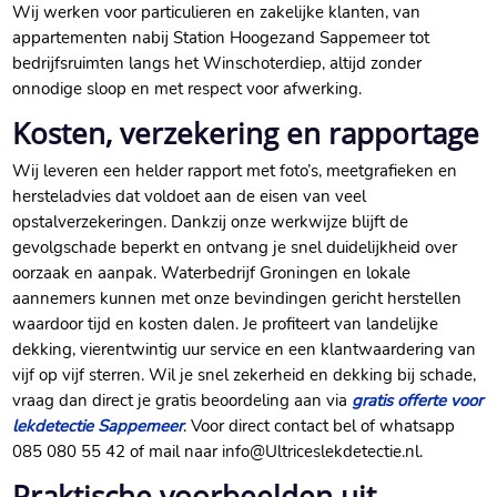
Wij werken voor particulieren en zakelijke klanten, van
appartementen nabij Station Hoogezand Sappemeer tot
bedrijfsruimten langs het Winschoterdiep, altijd zonder
onnodige sloop en met respect voor afwerking.​
Kosten, verzekering en rapportage
Wij leveren een helder rapport met foto’s, meetgrafieken en
hersteladvies dat voldoet aan de eisen van veel
opstalverzekeringen.​ Dankzij onze werkwijze blijft de
gevolgschade beperkt en ontvang je snel duidelijkheid over
oorzaak en aanpak.​ Waterbedrijf Groningen en lokale
aannemers kunnen met onze bevindingen gericht herstellen
waardoor tijd en kosten dalen.​ Je profiteert van landelijke
dekking, vierentwintig uur service en een klantwaardering van
vijf op vijf sterren.​ Wil je snel zekerheid en dekking bij schade,
vraag dan direct je gratis beoordeling aan via
gratis offerte voor
lekdetectie Sappemeer
.​ Voor direct contact bel of whatsapp
085 080 55 42 of mail naar info@Ultriceslekdetectie.​nl.​
Praktische voorbeelden uit