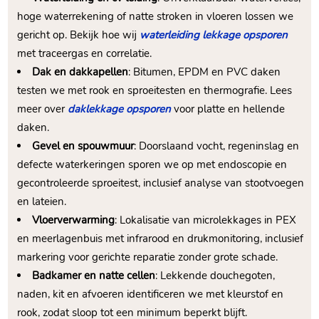
hoge waterrekening of natte stroken in vloeren lossen we
gericht op.​ Bekijk hoe wij
waterleiding lekkage opsporen
met traceergas en correlatie.​
Dak en dakkapellen
: Bitumen, EPDM en PVC daken
testen we met rook en sproeitesten en thermografie.​ Lees
meer over
daklekkage opsporen
voor platte en hellende
daken.​
Gevel en spouwmuur
: Doorslaand vocht, regeninslag en
defecte waterkeringen sporen we op met endoscopie en
gecontroleerde sproeitest, inclusief analyse van stootvoegen
en lateien.​
Vloerverwarming
: Lokalisatie van microlekkages in PEX
en meerlagenbuis met infrarood en drukmonitoring, inclusief
markering voor gerichte reparatie zonder grote schade.​
Badkamer en natte cellen
: Lekkende douchegoten,
naden, kit en afvoeren identificeren we met kleurstof en
rook, zodat sloop tot een minimum beperkt blijft.​