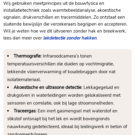
Wij gebruiken meetprincipes uit de bouwfysica en
installatietechniek zoals warmtebeeldanalyse, akoestische
signalen, drukverschillen en tracermiddelen.​ Zo ontstaat een
sluitende bewijslijn die verzekeraars begrijpen en accepteren.​
Wil je weten hoe we dit uitvoeren zonder hak en breekwerk,
lees dan meer over
lekdetectie zonder hakken
.​
Thermografie
: Infraroodcamera’s tonen
temperatuursverschillen die duiden op vochtmigratie,
lekkende vloerverwarming of koudebruggen door nat
isolatiemateriaal.​
Akoestische en ultrasone detectie
: Lekkagegeluid en
drukgolven in waterleidingen worden gelokaliseerd met
sensoren en correlatie, ook bij lage stroomsnelheden.​
Traceergas
: Een inert gasmengsel met waterstof en
stikstof ontsnapt bij het lek en wordt bovengronds
nauwkeurig gedetecteerd, ideaal bij leidingwerk in beton of
zandcementvloeren.​