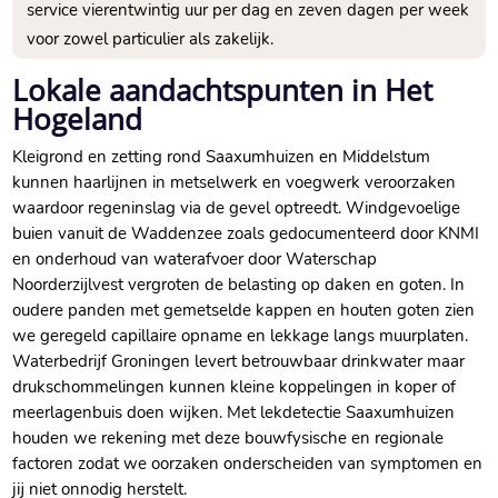
service vierentwintig uur per dag en zeven dagen per week
voor zowel particulier als zakelijk.​
Lokale aandachtspunten in Het
Hogeland
Kleigrond en zetting rond Saaxumhuizen en Middelstum
kunnen haarlijnen in metselwerk en voegwerk veroorzaken
waardoor regeninslag via de gevel optreedt.​ Windgevoelige
buien vanuit de Waddenzee zoals gedocumenteerd door KNMI
en onderhoud van waterafvoer door Waterschap
Noorderzijlvest vergroten de belasting op daken en goten.​ In
oudere panden met gemetselde kappen en houten goten zien
we geregeld capillaire opname en lekkage langs muurplaten.​
Waterbedrijf Groningen levert betrouwbaar drinkwater maar
drukschommelingen kunnen kleine koppelingen in koper of
meerlagenbuis doen wijken.​ Met lekdetectie Saaxumhuizen
houden we rekening met deze bouwfysische en regionale
factoren zodat we oorzaken onderscheiden van symptomen en
jij niet onnodig herstelt.​