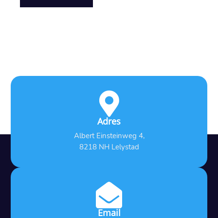

Adres
Albert Einsteinweg 4,
8218 NH Lelystad

Email