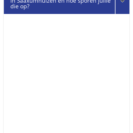
in Saaxumhuizen en hoe sporen jullie
die op?