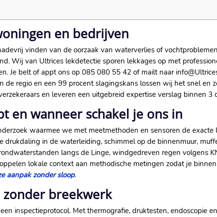
woningen en bedrijven
chadevrij vinden van de oorzaak van waterverlies of vochtprobleme
​ Wij van Ultrices lekdetectie sporen lekkages op met profession
n.​ Je belt of appt ons op 085 080 55 42 of mailt naar info@Ultricesl
 in de regio en een 99 procent slagingskans lossen wij het snel en 
rzekeraars en leveren een uitgebreid expertise verslag binnen 3 d
pt en wanneer schakel je ons in
nderzoek waarmee we met meetmethoden en sensoren de exacte lekk
tse drukdaling in de waterleiding, schimmel op de binnenmuur, muff
 grondwaterstanden langs de Linge, windgedreven regen volgens K
elen lokale context aan methodische metingen zodat je binnen kor
ze aanpak zonder sloop
.​
e zonder breekwerk
en inspectieprotocol.​ Met thermografie, druktesten, endoscopie e