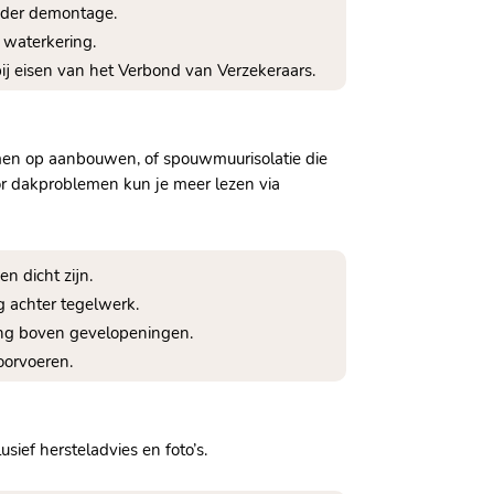
nder demontage.​
waterkering.​
j eisen van het Verbond van Verzekeraars.​
umen op aanbouwen, of spouwmuurisolatie die
Voor dakproblemen kun je meer lezen via
n dicht zijn.​
 achter tegelwerk.​
ing boven gevelopeningen.​
orvoeren.​
sief hersteladvies en foto’s.​