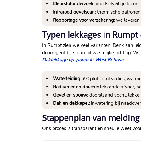
Kleurstofonderzoek:
voedselveilige kleurs
Infrarood gevelscan:
thermische patronen 
Rapportage voor verzekering:
we leveren 
Typen lekkages in Rumpt
In Rumpt zien we veel varianten.​ Denk aan le
doorregent bij storm uit westelijke richting.​
Daklekkage opsporen in West Betuwe
.​
Waterleiding lek:
plots drukverlies, warme p
Badkamer en douche:
lekkende afvoer, po
Gevel en spouw:
doorslaand vocht, lekke 
Dak en dakkapel:
inwatering bij naadover
Stappenplan van melding 
Ons proces is transparant en snel.​ Je weet voor