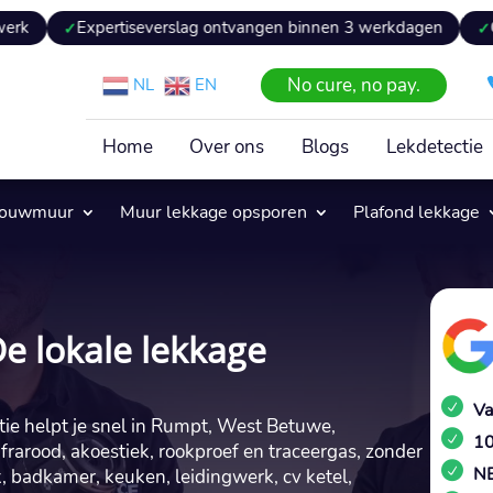
pertiseverslag ontvangen binnen 3 werkdagen
Geen voorrij
No cure, no pay.
NL
EN
Home
Over ons
Blogs
Lekdetectie
pouwmuur
Muur lekkage opsporen
Plafond lekkage
e lokale lekkage
Va
tie helpt je snel in Rumpt, West Betuwe,
10
frarood, akoestiek, rookproef en traceergas, zonder
NE
 badkamer, keuken, leidingwerk, cv ketel,