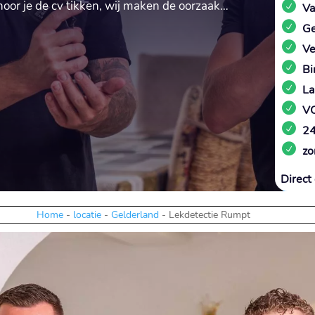
 hoor je de cv tikken, wij maken de oorzaak…
Va
Ge
Ve
Bi
La
VC
24
zo
Direct 
Home
-
locatie
-
Gelderland
-
Lekdetectie Rumpt