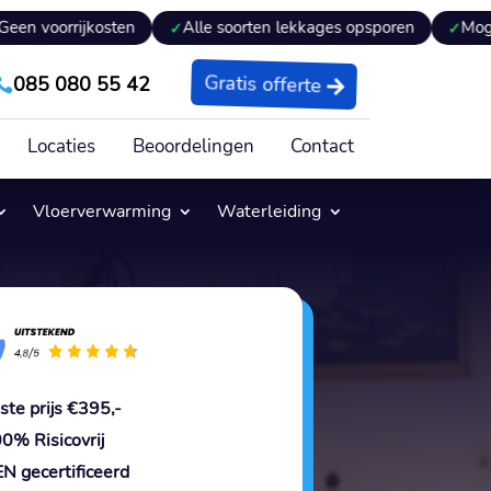
kosten
Alle soorten lekkages opsporen
Mogelijkheden t
085 080 55 42
Gratis offerte

Locaties
Beoordelingen
Contact
Vloerverwarming
Waterleiding
ste prijs €395,-
0% Risicovrij
N gecertificeerd