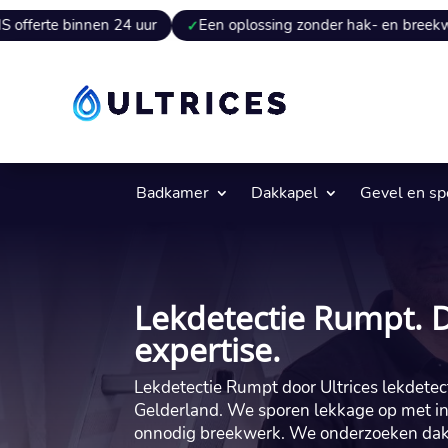
nen 24 uur
Een oplossing zonder hak- en breekwerk
Ex
Badkamer
Dakkapel
Gevel en s
Lekdetectie Rumpt. D
expertise.
Lekdetectie Rumpt door Ultrices lekdetec
Gelderland.​ We sporen lekkage op met in
onnodig breekwerk.​ We onderzoeken dak,