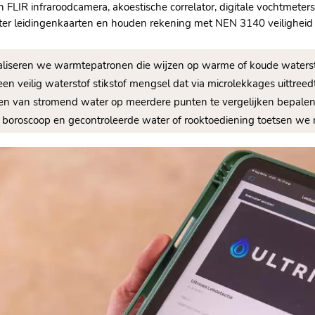
en FLIR infraroodcamera, akoestische correlator, digitale vochtmete
aster leidingenkaarten en houden rekening met NEN 3140 veiligheid
aliseren we warmtepatronen die wijzen op warme of koude waterst
en veilig waterstof stikstof mengsel dat via microlekkages uittree
en van stromend water op meerdere punten te vergelijken bepalen w
boroscoop en gecontroleerde water of rooktoediening toetsen we n