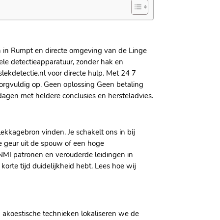
n in Rumpt en directe omgeving van de Linge
ele detectieapparatuur, zonder hak en
ekdetectie.​nl voor directe hulp.​ Met 24 7
zorgvuldig op.​ Geen oplossing Geen betaling
agen met heldere conclusies en hersteladvies.​
agebron vinden.​ Je schakelt ons in bij
e geur uit de spouw of een hoge
NMI patronen en verouderde leidingen in
te tijd duidelijkheid hebt.​ Lees hoe wij
n akoestische technieken lokaliseren we de