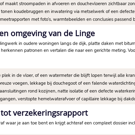
tof maakt stroompaden in afvoeren en douchevloeren zichtbaar zo
tonen koudebruggen en inwatering via metselwerk of een defecte 
meetrapporten met foto’s, warmtebeelden en conclusies passend bi
 en omgeving van de Linge
idingwerk in oudere woningen langs de dijk, platte daken met bit
 Wij herkennen patronen en vertalen die naar een gerichte meting.​ 
lek in de vloer, of een watermeter die blijft lopen terwijl alle krane
reuze voegen, lekkage bij douchegoot of een falende waterdichting
aansluitingen rond kozijnen, natte isolatie of een defecte waterker
gangen, verstopte hemelwaterafvoer of capillaire lekkage bij dakdo
tot verzekeringsrapport
af waar je aan toe bent en krijgt achteraf een compleet dossier inclu