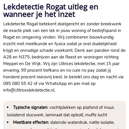
Lekdetectie Rogat uitleg en
wanneer je het inzet
Lekdetectie Rogat betekent doelgericht en zonder breekwerk
de exacte plek van een lek in jouw woning of bedrijfspand in
Rogat en omgeving vinden.​ Wij combineren bouwkundig
inzicht met meetkunde en fysica zodat je snel duidelijkheid
krijgt en onnodige schade voorkomt.​ Denk aan panden rond de
A28 en N375, bedrijven aan de Reest en woningen richting
Meppel en De Wijk.​ Wij zijn Ultrices lekdetectie, met 15 jaar
ervaring, 99 procent trefkans en no cure no pay zodat jij
honderd procent risicovrij kiest.​ Je bereikt ons dag en nacht via
085 080 55 42 of via WhatsApp en per mail op
info@Ultriceslekdetectie.​nl.​
Typische signalen
: vochtplekken op plafond of muur,
loslatend stucwerk, laminaat dat opbolt, muffe lucht
Meetbare effecten
: dalende waterdruk, natte isolatie,