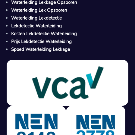
Waterleiding Lekkage Opsporen
Waterleiding Lek Opsporen
Waterleiding Lekdetectie
Lekdetectie Waterleiding
Kosten Lekdetectie Waterleiding
Prijs Lekdetectie Waterleiding
Spoed Waterleiding Lekkage
Gratis offerte in 24 uur
M
100% risicovrij
Geen lekkage? Geen betaling.
Vast tarief van € 395,- exc btw.
Rapport binnen 3 werkdagen.