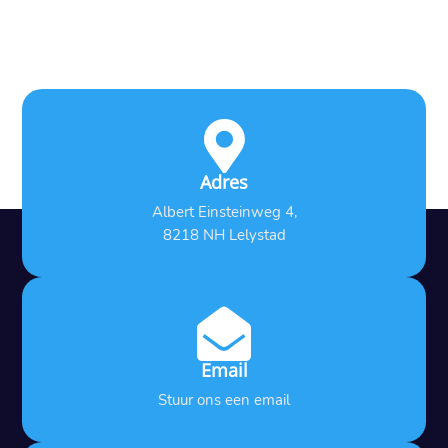

Adres
Albert Einsteinweg 4,
8218 NH Lelystad

Email
Stuur ons een email