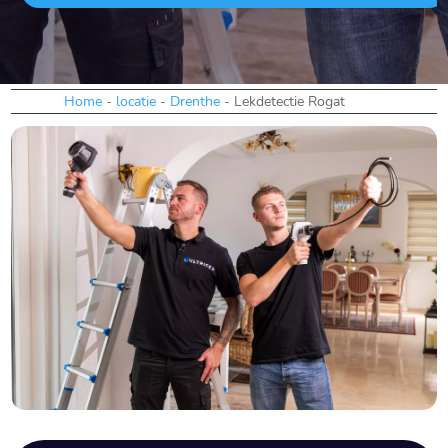
Home
-
locatie
-
Drenthe
-
Lekdetectie Rogat