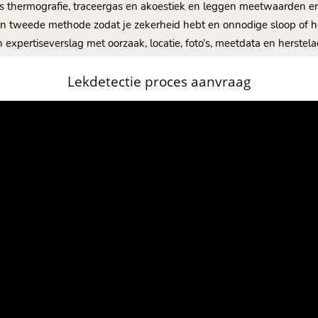
s thermografie, traceergas en akoestiek en leggen meetwaarden e
en tweede methode zodat je zekerheid hebt en onnodige sloop of h
 expertiseverslag met oorzaak, locatie, foto’s, meetdata en herstel
Lekdetectie proces aanvraag