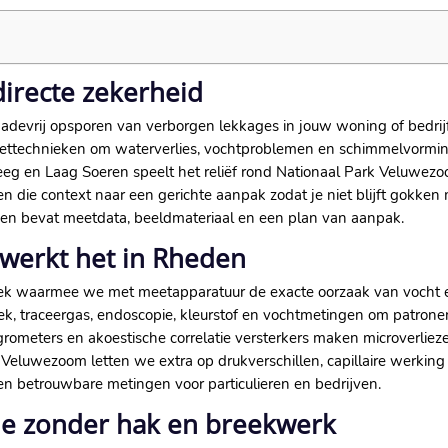
irecte zekerheid
devrij opsporen van verborgen lekkages in jouw woning of bedrijfsp
technieken om waterverlies, vochtproblemen en schimmelvorming 
eg en Laag Soeren speelt het reliëf rond Nationaal Park Veluwezoo
 die context naar een gerichte aanpak zodat je niet blijft gokken m
 en bevat meetdata, beeldmateriaal en een plan van aanpak.​
 werkt het in Rheden
oek waarmee we met meetapparatuur de exacte oorzaak van vocht e
ek, traceergas, endoscopie, kleurstof en vochtmetingen om patronen 
ometers en akoestische correlatie versterkers maken microverliezen
 Veluwezoom letten we extra op drukverschillen, capillaire werki
 en betrouwbare metingen voor particulieren en bedrijven.​
ie zonder hak en breekwerk