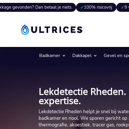
nden? Dan betaal je niets
100% risicovrij
9 van 10 kee
Badkamer
Dakkapel
Gevel en s
Lekdetectie Rheden. 
expertise.
Lekdetectie Rheden helpt je snel bij wate
badkamer en riool.​ We sporen gericht op 
thermografie, akoestiek, tracer gas, rook