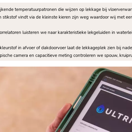
kende temperatuurpatronen die wijzen op lekkage bij vloerverwarm
 stikstof vindt via de kleinste kieren zijn weg waardoor wij met ee
orrelatoren luisteren we naar karakteristieke lekgeluiden in water
 kleurstof in afvoer of dakdoorvoer laat de lekkageplek zien bij na
pische camera en capacitieve meting controleren we spouw, kruipru