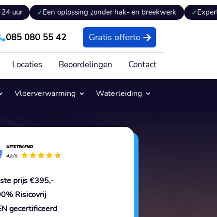
Een oplossing zonder hak- en breekwerk
Expertiseversl
085 080 55 42
Gratis offerte

Locaties
Beoordelingen
Contact
Vloerverwarming
Waterleiding
ste prijs €395,-
0% Risicovrij
N gecertificeerd