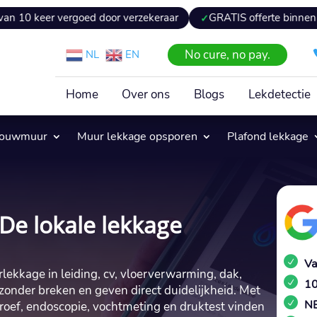
r vergoed door verzekeraar
GRATIS offerte binnen 24 uur
No cure, no pay.
NL
EN
Home
Over ons
Blogs
Lekdetectie
pouwmuur
Muur lekkage opsporen
Plafond lekkage
De lokale lekkage
Va
rlekkage in leiding, cv, vloerverwarming, dak,
10
zonder breken en geven direct duidelijkheid.​ Met
NE
proef, endoscopie, vochtmeting en druktest vinden