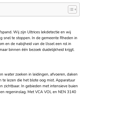
and.​ Wij zijn Ultrices lekdetectie en wij
snel te stoppen.​ In de gemeente Rheden in
m en de nabijheid van de IJssel een rol in
aar binnen één bezoek duidelijkheid krijgt.​
n water zoeken in leidingen, afvoeren, daken
te lezen die het blote oog mist.​ Apparatuur
 zichtbaar.​ In gebieden met intensieve buien
ng en regeninslag.​ Met VCA VOL en NEN 3140