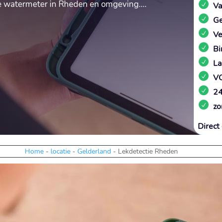
nde watermeter in Rheden en omgeving.​…
Va
Ge
Ve
Bi
La
VC
24
zo
Direct 
Home
-
locatie
-
Gelderland
-
Lekdetectie Rheden