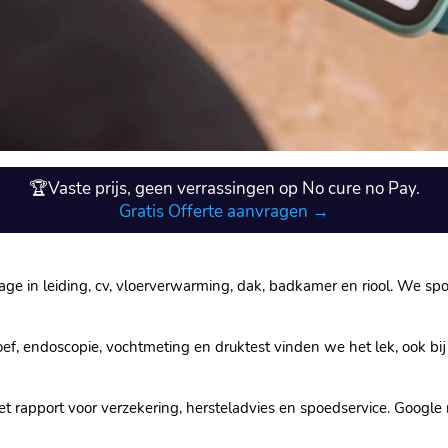
🏆Vaste prijs, geen verrassingen op No cure no Pay.
Gratis Offerte aanvragen →
age in leiding, cv, vloerverwarming, dak, badkamer en riool.​ We s
roef, endoscopie, vochtmeting en druktest vinden we het lek, ook bi
et rapport voor verzekering, hersteladvies en spoedservice.​ Google