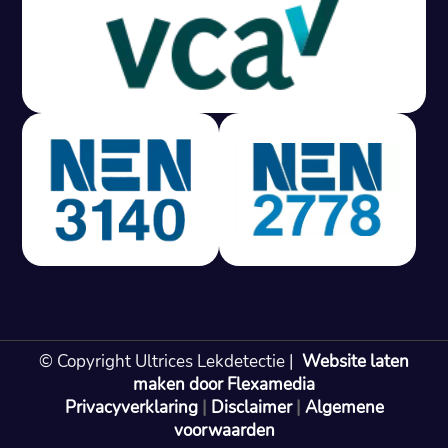
Gratis offerte in 24 uur
M
100% risicovrij
Geen lekkage? Geen betaling.
Vast tarief van € 395,- exc btw.
Rapport binnen 3 werkdagen.
100% RIsicovrij.
Vaak vergoed door verzekeraar.
NEN 3140 gecertificeerd.
Vaste prijs, geen verassingen.
99% Slagingspercentage.
© Copyright Ultrices Lekdetectie |
Website laten
Gratis offerte in 24 uur
maken door Flexamedia
Privacyverklaring
|
Disclaimer
|
Algemene
Bel: 085 080 55 42
voorwaarden