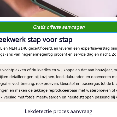
Gratis offerte aanvragen
ekwerk stap voor stap
 en NEN 3140 gecertificeerd, en leveren een expertiseverslag bin
ingskans van negenennegentig procent en service dag en nacht.​ Zo
als vochtplekken of drukverlies en wij koppelen dat aan bouwjaar, ma
ijken detailleringen bij kozijnen, lood, dakranden en doorvoeren m
rafie, vochtmeting, rookproeven, kleurstof en traceergas tot de bro
ingen en maken de lekkage reproduceerbaar met waterproeven of d
ijk verslag met foto’s, meetwaarden en herstelstappen passend bij v
Lekdetectie proces aanvraag