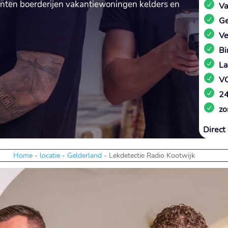
nten boerderijen vakantiewoningen kelders en
Va
Ge
Ve
Bi
La
VC
24
zo
Direct 
Home
-
locatie
-
Gelderland
-
Lekdetectie Radio Kootwijk