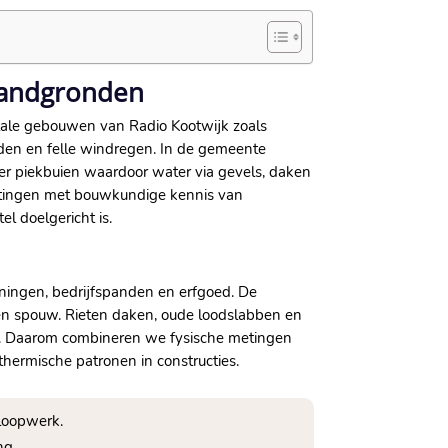
 zandgronden
ntale gebouwen van Radio Kootwijk zoals
en en felle windregen.​ In de gemeente
r piekbuien waardoor water via gevels, daken
metingen met bouwkundige kennis van
 doelgericht is.​
ningen, bedrijfspanden en erfgoed.​ De
n spouw.​ Rieten daken, oude loodslabben en
.​ Daarom combineren we fysische metingen
hermische patronen in constructies.​
loopwerk.​
g.​