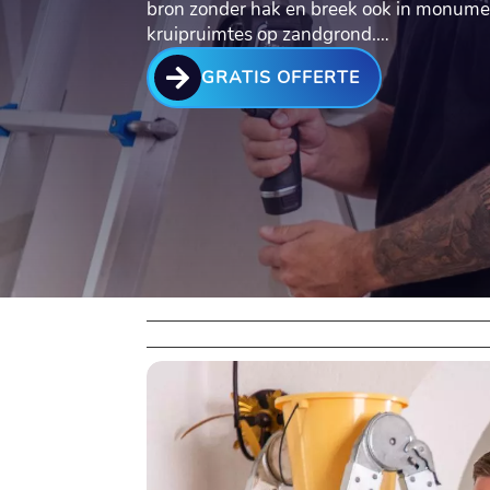
bron zonder hak en breek ook in monume
kruipruimtes op zandgrond.​…

GRATIS OFFERTE