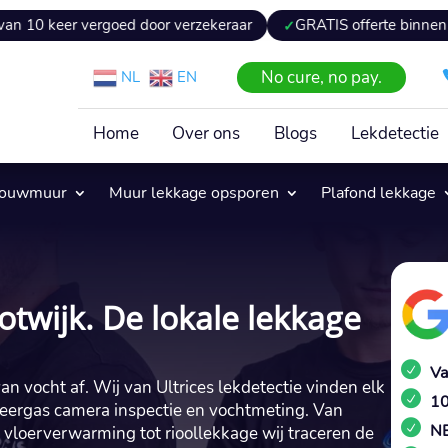
vergoed door verzekeraar
GRATIS offerte binnen 24 uur
No cure, no pay.
NL
EN
Home
Over ons
Blogs
Lekdetectie
pouwmuur
Muur lekkage opsporen
Plafond lekkage
otwijk. De lokale lekkage
Va
an vocht af.​ Wij van Ultrices lekdetectie vinden elk
10
eergas camera inspectie en vochtmeting.​ Van
NE
loerverwarming tot rioollekkage wij traceren de