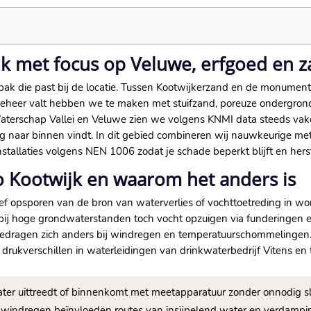
jk met focus op Veluwe, erfgoed en
pak die past bij de locatie.​ Tussen Kootwijkerzand en de monume
eheer valt hebben we te maken met stuifzand, poreuze ondergrond
terschap Vallei en Veluwe zien we volgens KNMI data steeds vake
g naar binnen vindt.​ In dit gebied combineren wij nauwkeurige 
allaties volgens NEN 1006 zodat je schade beperkt blijft en herstel
io Kootwijk en waarom het anders is
ief opsporen van de bron van waterverlies of vochttoetreding in wo
ij hoge grondwaterstanden toch vocht opzuigen via funderingen e
edragen zich anders bij windregen en temperatuurschommelingen
drukverschillen in waterleidingen van drinkwaterbedrijf Vitens en t
ater uittreedt of binnenkomt met meetapparatuur zonder onnodig s
 windregen beïnvloeden routes van insijpelend water en verdampin