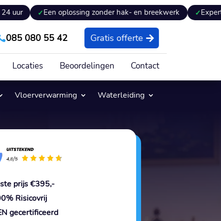
Een oplossing zonder hak- en breekwerk
Expertiseverslag 
085 080 55 42
Gratis offerte

Locaties
Beoordelingen
Contact
Vloerverwarming
Waterleiding
ste prijs €395,-
0% Risicovrij
N gecertificeerd