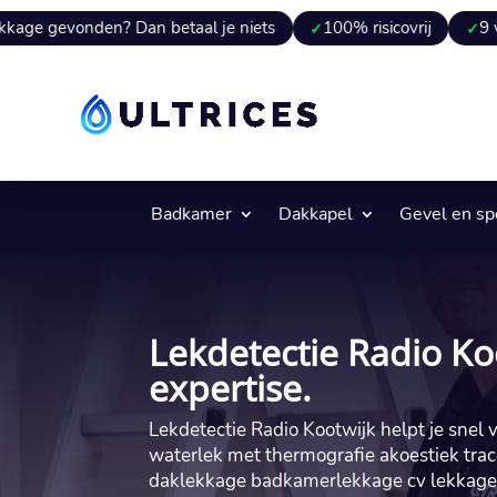
en? Dan betaal je niets
100% risicovrij
9 van 10 keer 
Badkamer
Dakkapel
Gevel en s
Lekdetectie Radio Ko
expertise.
Lekdetectie Radio Kootwijk helpt je snel v
waterlek met thermografie akoestiek trac
daklekkage badkamerlekkage cv lekkage v