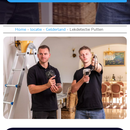
Home
-
locatie
-
Gelderland
-
Lekdetectie Putten