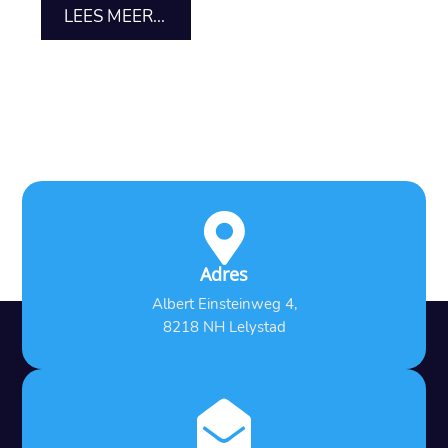
LEES MEER...

Adres
Albert Einsteinweg 4,
8218 NH Lelystad
