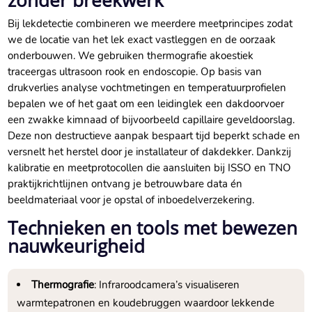
zonder breekwerk
Bij lekdetectie combineren we meerdere meetprincipes zodat
we de locatie van het lek exact vastleggen en de oorzaak
onderbouwen.​ We gebruiken thermografie akoestiek
traceergas ultrasoon rook en endoscopie.​ Op basis van
drukverlies analyse vochtmetingen en temperatuurprofielen
bepalen we of het gaat om een leidinglek een dakdoorvoer
een zwakke kimnaad of bijvoorbeeld capillaire geveldoorslag.​
Deze non destructieve aanpak bespaart tijd beperkt schade en
versnelt het herstel door je installateur of dakdekker.​ Dankzij
kalibratie en meetprotocollen die aansluiten bij ISSO en TNO
praktijkrichtlijnen ontvang je betrouwbare data én
beeldmateriaal voor je opstal of inboedelverzekering.​
Technieken en tools met bewezen
nauwkeurigheid
Thermografie
: Infraroodcamera’s visualiseren
warmtepatronen en koudebruggen waardoor lekkende