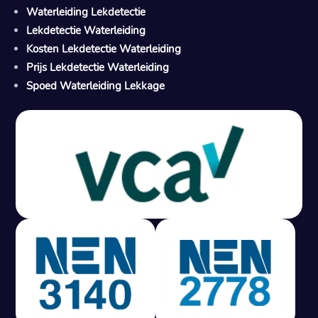
Waterleiding Lekdetectie
Lekdetectie Waterleiding
Kosten Lekdetectie Waterleiding
Prijs Lekdetectie Waterleiding
Spoed Waterleiding Lekkage
Gratis offerte in 24 uur
M
100% risicovrij
Geen lekkage? Geen betaling.
Vast tarief van € 395,- exc btw.
Rapport binnen 3 werkdagen.
100% RIsicovrij.
Vaak vergoed door verzekeraar.