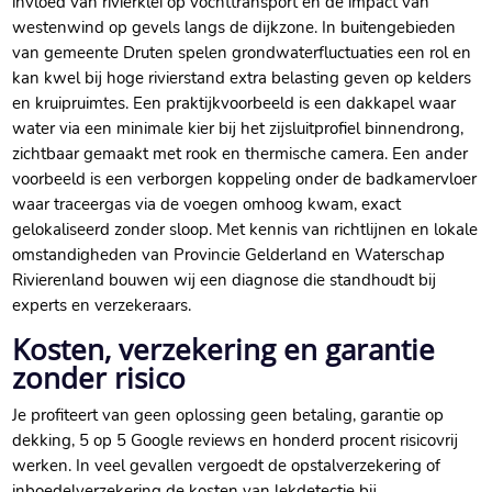
invloed van rivierklei op vochttransport en de impact van
westenwind op gevels langs de dijkzone. In buitengebieden
van gemeente Druten spelen grondwaterfluctuaties een rol en
kan kwel bij hoge rivierstand extra belasting geven op kelders
en kruipruimtes. Een praktijkvoorbeeld is een dakkapel waar
water via een minimale kier bij het zijsluitprofiel binnendrong,
zichtbaar gemaakt met rook en thermische camera. Een ander
voorbeeld is een verborgen koppeling onder de badkamervloer
waar traceergas via de voegen omhoog kwam, exact
gelokaliseerd zonder sloop. Met kennis van richtlijnen en lokale
omstandigheden van Provincie Gelderland en Waterschap
Rivierenland bouwen wij een diagnose die standhoudt bij
experts en verzekeraars.
Kosten, verzekering en garantie
zonder risico
Je profiteert van geen oplossing geen betaling, garantie op
dekking, 5 op 5 Google reviews en honderd procent risicovrij
werken. In veel gevallen vergoedt de opstalverzekering of
inboedelverzekering de kosten van lekdetectie bij