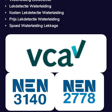
Lekdetectie Waterleiding
Kosten Lekdetectie Waterleiding
Prijs Lekdetectie Waterleiding
Spoed Waterleiding Lekkage
Gratis offerte in 24 uur
M
100% risicovrij
Geen lekkage? Geen betaling.
Vast tarief van € 395,- exc btw.
Rapport binnen 3 werkdagen.
100% RIsicovrij.
Vaak vergoed door verzekeraar.