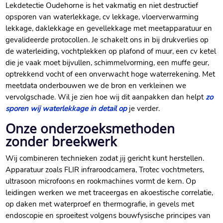
Lekdetectie Oudehorne is het vakmatig en niet destructief
opsporen van waterlekkage, cv lekkage, vloerverwarming
lekkage, daklekkage en gevellekkage met meetapparatuur en
gevalideerde protocollen. Je schakelt ons in bij drukverlies op
de waterleiding, vochtplekken op plafond of muur, een cv ketel
die je vaak moet bijvullen, schimmelvorming, een muffe geur,
optrekkend vocht of een onverwacht hoge waterrekening. Met
meetdata onderbouwen we de bron en verkleinen we
vervolgschade. Wil je zien hoe wij dit aanpakken dan helpt
zo
sporen wij waterlekkage in detail op
je verder.
Onze onderzoeksmethoden
zonder breekwerk
Wij combineren technieken zodat jij gericht kunt herstellen.
Apparatuur zoals FLIR infraroodcamera, Trotec vochtmeters,
ultrasoon microfoons en rookmachines vormt de kern. Op
leidingen werken we met traceergas en akoestische correlatie,
op daken met waterproef en thermografie, in gevels met
endoscopie en sproeitest volgens bouwfysische principes van