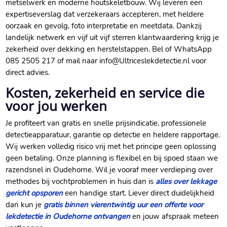
metselwerk en moderne houtskeletbouw. Wij leveren een
expertiseverslag dat verzekeraars accepteren, met heldere
oorzaak en gevolg, foto interpretatie en meetdata. Dankzij
landelijk netwerk en vijf uit vijf sterren klantwaardering krijg je
zekerheid over dekking en herstelstappen. Bel of WhatsApp
085 2505 217 of mail naar info@Ultriceslekdetectie.nl voor
direct advies.
Kosten, zekerheid en service die
voor jou werken
Je profiteert van gratis en snelle prijsindicatie, professionele
detectieapparatuur, garantie op detectie en heldere rapportage.
Wij werken volledig risico vrij met het principe geen oplossing
geen betaling. Onze planning is flexibel en bij spoed staan we
razendsnel in Oudehorne. Wil je vooraf meer verdieping over
methodes bij vochtproblemen in huis dan is
alles over lekkage
gericht opsporen
een handige start. Liever direct duidelijkheid
dan kun je
gratis binnen vierentwintig uur een offerte voor
lekdetectie in Oudehorne ontvangen
en jouw afspraak meteen