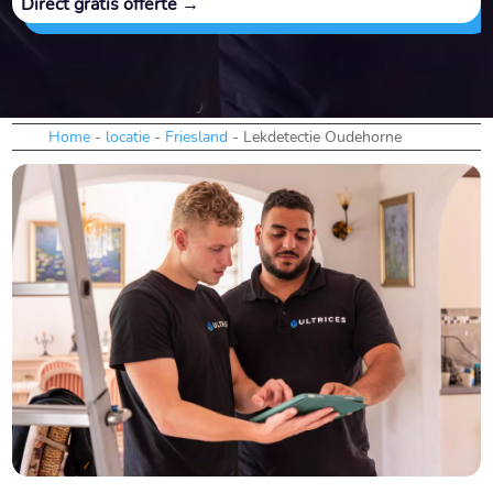
Direct gratis offerte →
Home
-
locatie
-
Friesland
-
Lekdetectie Oudehorne