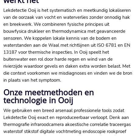
werkt het
Lekdetectie Ooij is het systematisch en meetkundig lokaliseren
van de oorzaak van vocht en waterverlies zonder onnodig hak
en breekwerk. We combineren fysische principes uit
bouwfysica drukleer en thermodynamica met geavanceerde
sensoren. We koppelen lokale kennis van de bodem en
waterstanden aan de Waal met richtlijnen uit ISO 6781 en EN
13187 voor thermische inspecties. In Ooij speelt het
buitenwater een rol door harde regen en wind van de
rivierzijde waardoor gevels en daken extra worden belast. Met
die context voorkomen we misdiagnoses en vinden we de bron
in plaats van het symptoom.
Onze meetmethoden en
technologie in Ooij
We gebruiken een breed arsenaal professionele tools zodat
Lekdetectie Ooij exact en reproduceerbaar verloopt. Denk aan
thermografie infraroodcamera akoestische correlatie traceergas
waterstof stikstof digitale vochtmeting endoscopie rookproef