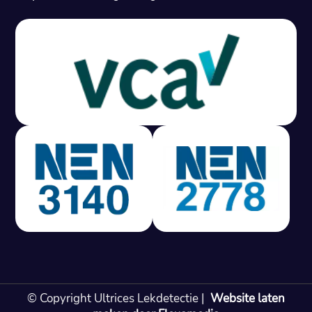
Gratis offerte in 24 uur
M
100% risicovrij
Geen lekkage? Geen betaling.
Vast tarief van € 395,- exc btw.
Rapport binnen 3 werkdagen.
100% RIsicovrij.
Vaak vergoed door verzekeraar.
NEN 3140 gecertificeerd.
Vaste prijs, geen verassingen.
99% Slagingspercentage.
© Copyright Ultrices Lekdetectie |
Website laten
Gratis offerte in 24 uur