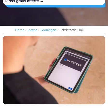
Direct gratis offerte →
Home
-
locatie
-
Groningen
-
Lekdetectie Ooij