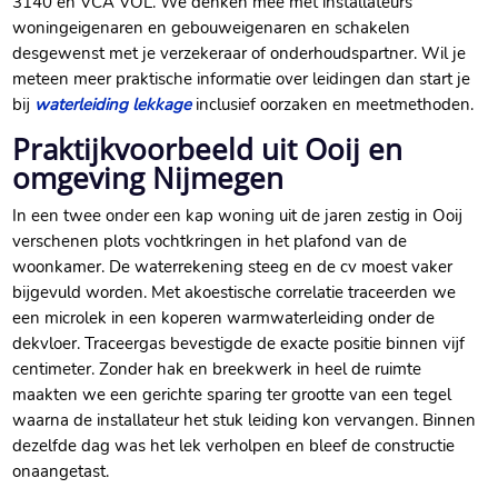
3140 en VCA VOL. We denken mee met installateurs
woningeigenaren en gebouweigenaren en schakelen
desgewenst met je verzekeraar of onderhoudspartner. Wil je
meteen meer praktische informatie over leidingen dan start je
bij
waterleiding lekkage
inclusief oorzaken en meetmethoden.
Praktijkvoorbeeld uit Ooij en
omgeving Nijmegen
In een twee onder een kap woning uit de jaren zestig in Ooij
verschenen plots vochtkringen in het plafond van de
woonkamer. De waterrekening steeg en de cv moest vaker
bijgevuld worden. Met akoestische correlatie traceerden we
een microlek in een koperen warmwaterleiding onder de
dekvloer. Traceergas bevestigde de exacte positie binnen vijf
centimeter. Zonder hak en breekwerk in heel de ruimte
maakten we een gerichte sparing ter grootte van een tegel
waarna de installateur het stuk leiding kon vervangen. Binnen
dezelfde dag was het lek verholpen en bleef de constructie
onaangetast.