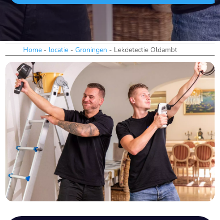
Home
-
locatie
-
Groningen
-
Lekdetectie Oldambt