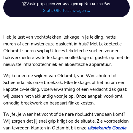
🏆Vaste prijs, geen verrassingen op No cure no Pay.
Gratis Offerte aanvragen →
Heb je last van vochtplekken, lekkage in je leiding, natte
muren of een mysterieuze gaslucht in huis? Met Lekdetectie
Oldambt sporen wij bij Ultrices lekdetectie snel en zonder
hakwerk iedere waterlekkage, rioollekkage of gaslek op met de
nieuwste infraroodtechniek en akoestische apparatuur.
Wij kennen de wijken van Oldambt, van Winschoten tot
Scheemda, als onze broekzak. Elke lekkage, of het nu om een
kapotte cv-leiding, vloerverwarming of een verdacht dak gaat:
wij lossen het vakkundig voor je op. Onze aanpak voorkomt
onnodig breekwerk en bespaart flinke kosten.
Twijfel je waar het vocht of de nare rioollucht vandaan komt?
Wij zorgen dat jij snel grip krijgt op de situatie. Zie voorbeelden
van tevreden klanten in Oldambt bij onze
uitstekende Google