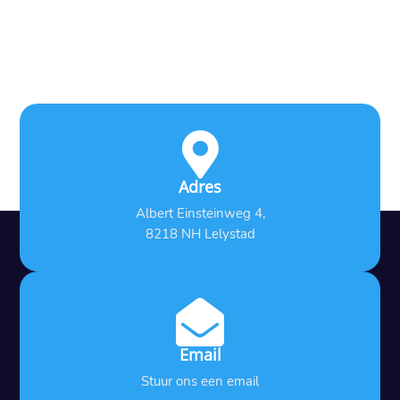

Adres
Albert Einsteinweg 4,
8218 NH Lelystad

Email
Stuur ons een email