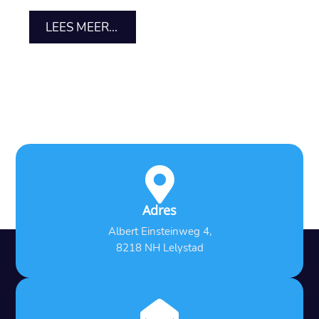
LEES MEER...

Adres
Albert Einsteinweg 4,
8218 NH Lelystad
