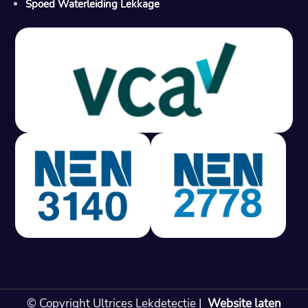
Spoed Waterleiding Lekkage
Gratis offerte in 24 uur
M
100% risicovrij
Geen lekkage? Geen betaling.
Vast tarief van € 395,- exc btw.
Rapport binnen 3 werkdagen.
100% RIsicovrij.
Vaak vergoed door verzekeraar.
NEN 3140 gecertificeerd.
Vaste prijs, geen verassingen.
99% Slagingspercentage.
© Copyright Ultrices Lekdetectie |
Website laten