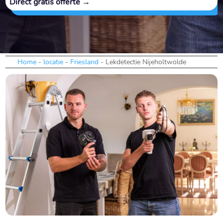
Direct gratis offerte →
Home
-
locatie
-
Friesland
-
Lekdetectie Nijeholtwolde