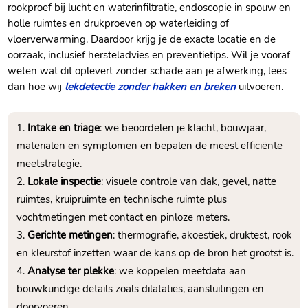
rookproef bij lucht en waterinfiltratie, endoscopie in spouw en
holle ruimtes en drukproeven op waterleiding of
vloerverwarming. Daardoor krijg je de exacte locatie en de
oorzaak, inclusief hersteladvies en preventietips. Wil je vooraf
weten wat dit oplevert zonder schade aan je afwerking, lees
dan hoe wij
lekdetectie zonder hakken en breken
uitvoeren.
Intake en triage
: we beoordelen je klacht, bouwjaar,
materialen en symptomen en bepalen de meest efficiënte
meetstrategie.
Lokale inspectie
: visuele controle van dak, gevel, natte
ruimtes, kruipruimte en technische ruimte plus
vochtmetingen met contact en pinloze meters.
Gerichte metingen
: thermografie, akoestiek, druktest, rook
en kleurstof inzetten waar de kans op de bron het grootst is.
Analyse ter plekke
: we koppelen meetdata aan
bouwkundige details zoals dilataties, aansluitingen en
doorvoeren.