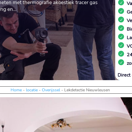
meten met thermografie akoestiek tracer gas
Va
ting en…
Ge
Ve
Bi
La
VC
24
zo
Direct 
Home
-
locatie
-
Overijssel
-
Lekdetectie Nieuwleusen