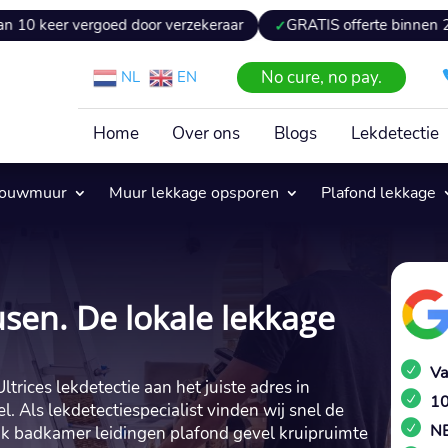
ergoed door verzekeraar
GRATIS offerte binnen 24 uur
E
No cure, no pay.
NL
EN
Home
Over ons
Blogs
Lekdetectie
pouwmuur
Muur lekkage opsporen
Plafond lekkage
sen. De lokale lekkage
Va
trices lekdetectie aan het juiste adres in
10
​ Als lekdetectiespecialist vinden wij snel de
NE
k badkamer leidingen plafond gevel kruipruimte