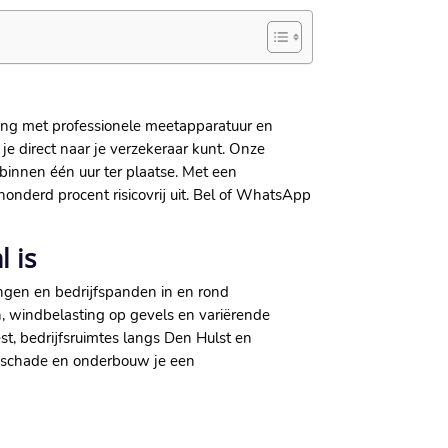
aring met professionele meetapparatuur en
e direct naar je verzekeraar kunt.​ Onze
innen één uur ter plaatse.​ Met een
nderd procent risicovrij uit.​ Bel of WhatsApp
 is
ingen en bedrijfspanden in en rond
n, windbelasting op gevels en variërende
t, bedrijfsruimtes langs Den Hulst en
lgschade en onderbouw je een