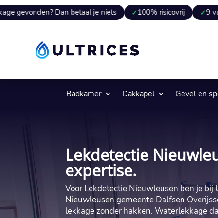
n? Dan betaal je niets
100% risicovrij
9 van 10 keer v
Badkamer
Dakkapel
Gevel en s
Lekdetectie Nieuwleu
expertise.
Voor Lekdetectie Nieuwleusen ben je bij Ul
Nieuwleusen gemeente Dalfsen Overijssel.
lekkage zonder hakken.​ Waterlekkage da