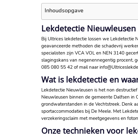
Inhoudsopgave
Lekdetectie Nieuwleusen d
Bij Ultrices lekdetectie lossen we Lekdetectie
geavanceerde methoden die schadevrij werken.​ 
specialisten zijn VCA VOL en NEN 3140 gecertif
slagingskans van negenennegentig procent, gee
085 080 55 42 of mail naar info@Ultriceslekdetec
Wat is lekdetectie en waa
Lekdetectie Nieuwleusen is het non destructie
Nieuwleusen binnen de gemeente Dalfsen in Ove
grondwaterstanden in de Vechtstreek.​ Denk aa
sportaccommodaties bij De Meele.​ Met Lekde
verzekeringsclaim met meetgegevens en fotoma
Onze technieken voor lek