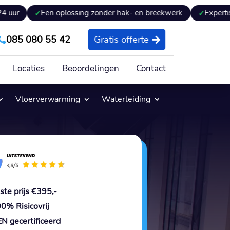
en oplossing zonder hak- en breekwerk
Expertiseverslag o
085 080 55 42
Gratis offerte

Locaties
Beoordelingen
Contact
Vloerverwarming
Waterleiding
ste prijs €395,-
0% Risicovrij
N gecertificeerd