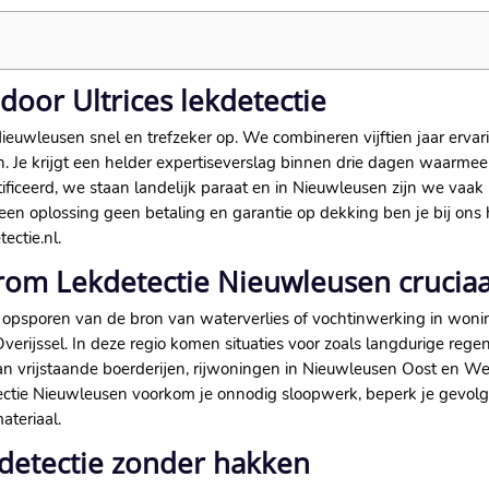
oor Ultrices lekdetectie
 Nieuwleusen snel en trefzeker op.​ We combineren vijftien jaar erv
Je krijgt een helder expertiseverslag binnen drie dagen waarmee j
iceerd, we staan landelijk paraat en in Nieuwleusen zijn we vaak b
n oplossing geen betaling en garantie op dekking ben je bij ons ho
tie.​nl.​
rom Lekdetectie Nieuwleusen cruciaal
f opsporen van de bron van waterverlies of vochtinwerking in won
rijssel.​ In deze regio komen situaties voor zoals langdurige rege
n vrijstaande boerderijen, rijwoningen in Nieuwleusen Oost en Wes
tectie Nieuwleusen voorkom je onnodig sloopwerk, beperk je gevo
teriaal.​
detectie zonder hakken