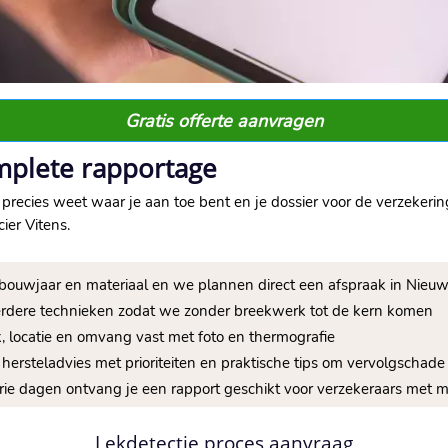
Gratis offerte aanvragen
mplete rapportage
precies weet waar je aan toe bent en je dossier voor de verzekeri
r Vitens.​
n, bouwjaar en materiaal en we plannen direct een afspraak in Nieu
rdere technieken zodat we zonder breekwerk tot de kern komen
, locatie en omvang vast met foto en thermografie
ht hersteladvies met prioriteiten en praktische tips om vervolgschad
drie dagen ontvang je een rapport geschikt voor verzekeraars met
Lekdetectie proces aanvraag