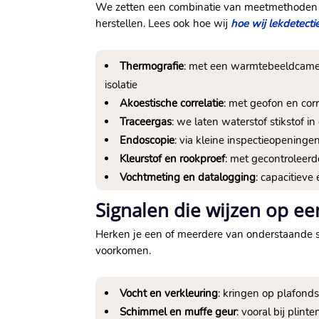
We zetten een combinatie van meetmethoden in 
herstellen.​ Lees ook hoe wij
hoe wij lekdetect
Thermografie
: met een warmtebeeldcamer
isolatie
Akoestische correlatie
: met geofon en cor
Traceergas
: we laten waterstof stikstof i
Endoscopie
: via kleine inspectieopening
Kleurstof en rookproef
: met gecontroleer
Vochtmeting en datalogging
: capacitiev
Signalen die wijzen op e
Herken je een of meerdere van onderstaande s
voorkomen.​
Vocht en verkleuring
: kringen op plafond
Schimmel en muffe geur
: vooral bij plint