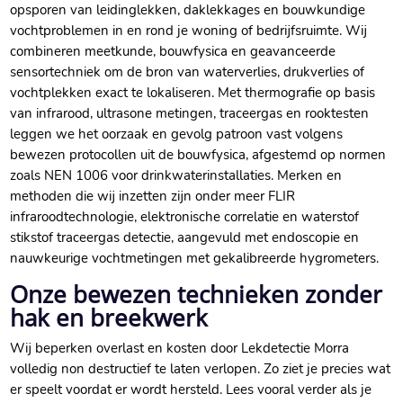
opsporen van leidinglekken, daklekkages en bouwkundige
vochtproblemen in en rond je woning of bedrijfsruimte. Wij
combineren meetkunde, bouwfysica en geavanceerde
sensortechniek om de bron van waterverlies, drukverlies of
vochtplekken exact te lokaliseren. Met thermografie op basis
van infrarood, ultrasone metingen, traceergas en rooktesten
leggen we het oorzaak en gevolg patroon vast volgens
bewezen protocollen uit de bouwfysica, afgestemd op normen
zoals NEN 1006 voor drinkwaterinstallaties. Merken en
methoden die wij inzetten zijn onder meer FLIR
infraroodtechnologie, elektronische correlatie en waterstof
stikstof traceergas detectie, aangevuld met endoscopie en
nauwkeurige vochtmetingen met gekalibreerde hygrometers.
Onze bewezen technieken zonder
hak en breekwerk
Wij beperken overlast en kosten door Lekdetectie Morra
volledig non destructief te laten verlopen. Zo ziet je precies wat
er speelt voordat er wordt hersteld. Lees vooral verder als je