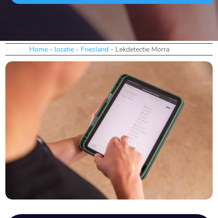
Home
-
locatie
-
Friesland
-
Lekdetectie Morra