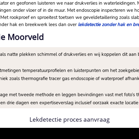
ator en geofonen luisteren we naar drukverlies in waterleidingen.​ 
dingen onder vloer of in de muur.​ Met endoscopie inspecteren we h
 Met rookproef en sproeitest toetsen we geveldetaillering zoals sla
zonder hak en breekwerk lees dan over
lekdetectie zonder hak en b
tie Moorveld
 zoals natte plekken schimmel of drukverlies en wij koppelen dit aan
htmetingen temperatuurprofielen en luisterpunten om het zoekgebie
niek zoals thermografie tracer gas endoscopie of waterproef afhank
kkage met tweede methode en leggen bevindingen vast met foto’
nen drie dagen een expertiseverslag inclusief oorzaak exacte locatie
Lekdetectie proces aanvraag