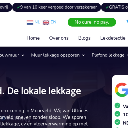
van 10 keer vergoed door verzekeraar
GRATIS offerte binnen 
No cure, no pay.
NL
EN
Home
Over ons
Blogs
Lekdetectie
pouwmuur
Muur lekkage opsporen
Plafond lekkage
. De lokale lekkage
Va
terrekening in Moorveld.​ Wij van Ultrices
10
orveld, snel en zonder sloop.​ We sporen
NE
oollekkage, cv en vloerverwarming op met