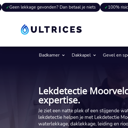
kage gevonden? Dan betaal je niets
100% risicovrij
9 
Badkamer
Dakkapel
Gevel en s
Lekdetectie Moorveld
expertise.
Je ziet een natte plek of een stijgende wa
lekdetectie helpen je met Lekdetectie Mo
waterlekkage, daklekkage, leiding en ri