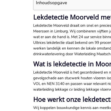
Inhoudsopgave
Lekdetectie Moorveld met 
Lekdetectie Moorveld draait om snel en preci
Meerssen in Limburg.​ Wij combineren vijftien 
wat er aan de hand is.​ Met 24 uur service binn
Ultrices lekdetectie staat bekend om 99 procen
werken landelijk en kennen de lokale omstan
drinkwaterlevering door Waterleiding Maatscha
Wat is lekdetectie in Moo
Lekdetectie Moorveld is het gecontroleerd en non
gevolgschade aan stucwerk houten vloeren isola
VOL en NEN 3140 en passen waar relevant richt
waterleiding lekkage cv leiding lekkage vloer
Hoe werkt onze lekdetect
Wij koppelen bouwkundige kennis aan meetkun