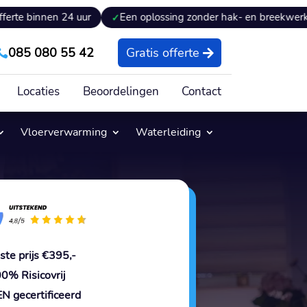
24 uur
Een oplossing zonder hak- en breekwerk
Expert
085 080 55 42
Gratis offerte

Locaties
Beoordelingen
Contact
Vloerverwarming
Waterleiding
ste prijs €395,-
0% Risicovrij
N gecertificeerd