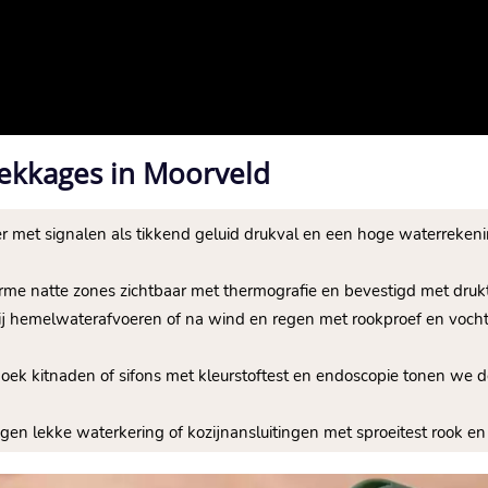
ekkages in Moorveld
 met signalen als tikkend geluid drukval en een hoge waterrekening
rme natte zones zichtbaar met thermografie en bevestigd met drukt
bij hemelwaterafvoeren of na wind en regen met rookproef en voc
hoek kitnaden of sifons met kleurstoftest en endoscopie tonen we 
egen lekke waterkering of kozijnansluitingen met sproeitest rook e