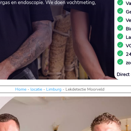
eergas en endoscopie.​ We doen vochtmeting,
Va
Ge
Ve
Bi
La
VC
24
zo
Direct 
Home
-
locatie
-
Limburg
-
Lekdetectie Moorveld