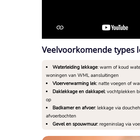
Veelvoorkomende types l
Waterleiding lekkage
: warm of koud water
woningen van WML aansluitingen
Vloerverwarming lek
: natte voegen of wa
Daklekkage en dakkapel
: vochtplekken 
op
Badkamer en afvoer
: lekkage via douche
afvoerbochten
Gevel en spouwmuur
: regeninslag via vo