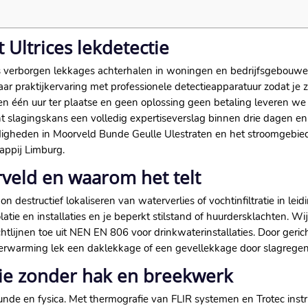
Ultrices lekdetectie
es verborgen lekkages achterhalen in woningen en bedrijfsgebouw
jaar praktijkervaring met professionele detectieapparatuur zodat j
en één uur ter plaatse en geen oplossing geen betaling leveren we je 
t slagingskans een volledig expertiseverslag binnen drie dagen en 
digheden in Moorveld Bunde Geulle Ulestraten en het stroomgebi
ppij Limburg.​
rveld en waarom het telt
 destructief lokaliseren van waterverlies of vochtinfiltratie in lei
tie en installaties en je beperkt stilstand of huurdersklachten.​ 
lijnen toe uit NEN EN 806 voor drinkwaterinstallaties.​ Door geri
verwarming lek een daklekkage of een gevellekkage door slagregen.
ie zonder hak en breekwerk
de en fysica.​ Met thermografie van FLIR systemen en Trotec ins