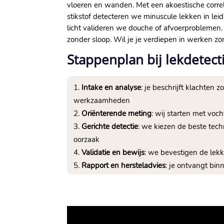
vloeren en wanden.​ Met een akoestische correl
stikstof detecteren we minuscule lekken in lei
licht valideren we douche of afvoerproblemen.​
zonder sloop.​ Wil je je verdiepen in werken 
Stappenplan bij lekdetec
Intake en analyse
: je beschrijft klachten
werkzaamheden
Oriënterende meting
: wij starten met voc
Gerichte detectie
: we kiezen de beste tech
oorzaak
Validatie en bewijs
: we bevestigen de le
Rapport en hersteladvies
: je ontvangt bin