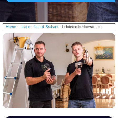
Home
-
locatie
-
Noord-Brabant
-
Lekdetectie Moerstraten