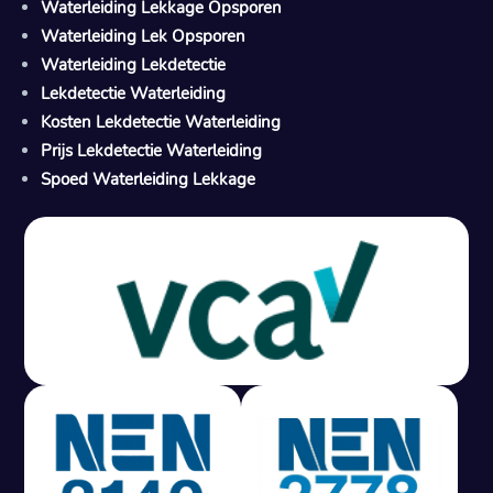
Waterleiding Lekkage Opsporen
Waterleiding Lek Opsporen
Waterleiding Lekdetectie
Lekdetectie Waterleiding
Kosten Lekdetectie Waterleiding
Prijs Lekdetectie Waterleiding
Spoed Waterleiding Lekkage
Gratis offerte in 24 uur
M
100% risicovrij
Geen lekkage? Geen betaling.
Vast tarief van € 395,- exc btw.
Rapport binnen 3 werkdagen.