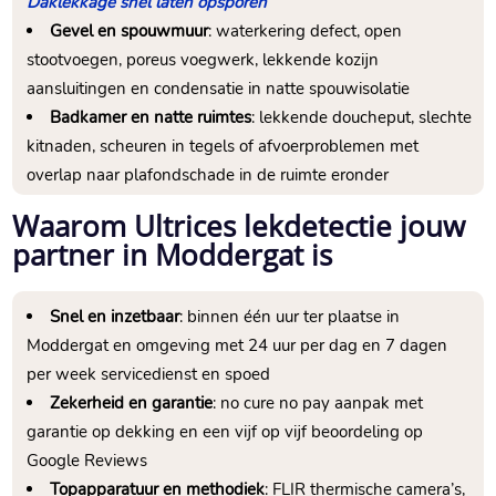
Daklekkage snel laten opsporen
Gevel en spouwmuur
: waterkering defect, open
stootvoegen, poreus voegwerk, lekkende kozijn
aansluitingen en condensatie in natte spouwisolatie
Badkamer en natte ruimtes
: lekkende doucheput, slechte
kitnaden, scheuren in tegels of afvoerproblemen met
overlap naar plafondschade in de ruimte eronder
Waarom Ultrices lekdetectie jouw
partner in Moddergat is
Snel en inzetbaar
: binnen één uur ter plaatse in
Moddergat en omgeving met 24 uur per dag en 7 dagen
per week servicedienst en spoed
Zekerheid en garantie
: no cure no pay aanpak met
garantie op dekking en een vijf op vijf beoordeling op
Google Reviews
Topapparatuur en methodiek
: FLIR thermische camera’s,