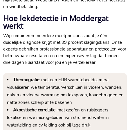
Rijkswaterstaat, Wetterskip Fryslân en het KNMI over neerslag
en windbelasting.
Hoe lekdetectie in Moddergat
werkt
Wij combineren meerdere meetprincipes zodat je één
duidelijke diagnose krijgt met 99 procent slagingskans. Onze
experts gebruiken professionele apparatuur en protocollen voor
betrouwbare resultaten en een expertiseverslag dat binnen
drie dagen klaarstaat voor jou en je verzekeraar.
Thermografie
: met een FLIR warmtebeeldcamera
visualiseren we temperatuurverschillen in vloeren, wanden,
daken en vloerverwarming om leksporen, koudebruggen en
natte zones scherp af te bakenen
Akoestische correlatie
: met geofon en ruisloggers
lokaliseren we microgeluiden van stromend water in
waterleiding en cv leiding ook bij lage druk