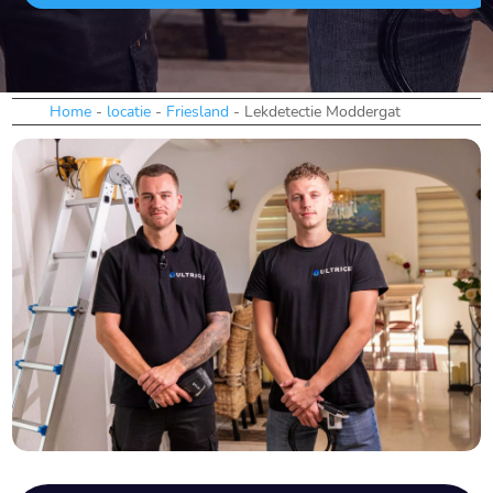
Home
-
locatie
-
Friesland
-
Lekdetectie Moddergat