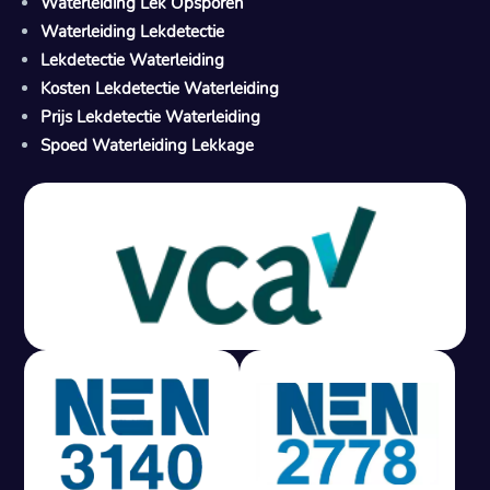
Waterleiding Lek Opsporen
Waterleiding Lekdetectie
Lekdetectie Waterleiding
Kosten Lekdetectie Waterleiding
Prijs Lekdetectie Waterleiding
Spoed Waterleiding Lekkage
Gratis offerte in 24 uur
M
100% risicovrij
Geen lekkage? Geen betaling.
Vast tarief van € 395,- exc btw.
Rapport binnen 3 werkdagen.
100% RIsicovrij.