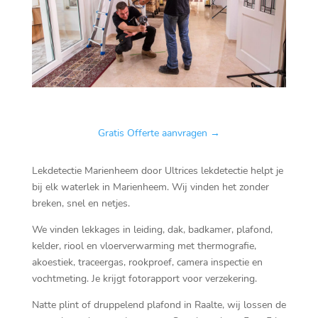
🏆Vaste prijs, geen verrassingen op No cure no Pay.
Gratis Offerte aanvragen →
Lekdetectie Marienheem door Ultrices lekdetectie helpt je
bij elk waterlek in Marienheem.​ Wij vinden het zonder
breken, snel en netjes.​
We vinden lekkages in leiding, dak, badkamer, plafond,
kelder, riool en vloerverwarming met thermografie,
akoestiek, traceergas, rookproef, camera inspectie en
vochtmeting.​ Je krijgt fotorapport voor verzekering.​
Natte plint of druppelend plafond in Raalte, wij lossen de