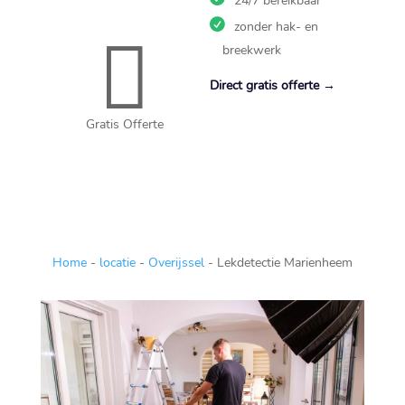
24/7 bereikbaar
druppelend…
zonder hak- en

breekwerk
Direct gratis offerte →
Gratis Offerte
Home
-
locatie
-
Overijssel
-
Lekdetectie Marienheem