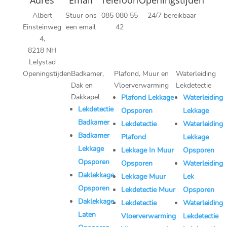
Adres
Email
Telefoon
Openingstijden
Albert
Stuur ons
085 080 55
24/7 bereikbaar
Einsteinweg
een email
42
4,
8218 NH
Lelystad
Openingstijden
Badkamer,
Plafond, Muur en
Waterleiding
Dak en
Vloerverwarming
Lekdetectie
Maandag:
Dakkapel
Plafond Lekkage
Waterleiding
08:00–22:00
Lekdetectie
Opsporen
Lekkage
Dinsdag:
Badkamer
Lekdetectie
Waterleiding
08:00–22:00
Badkamer
Plafond
Lekkage
Woensdag:
Lekkage
Lekkage In Muur
Opsporen
08:00–22:00
Opsporen
Opsporen
Waterleiding
Donderdag:
Daklekkage
Lekkage Muur
Lek
08:00–22:00
Opsporen
Lekdetectie Muur
Opsporen
Vrijdag:
Daklekkage
Lekdetectie
Waterleiding
08:00–22:00
Laten
Vloerverwarming
Lekdetectie
Zaterdag: