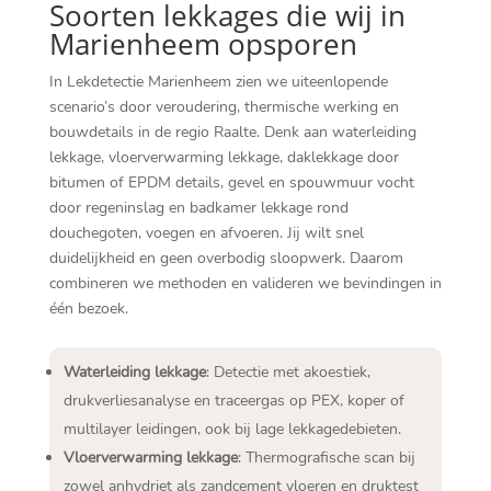
Soorten lekkages die wij in
Marienheem opsporen
In Lekdetectie Marienheem zien we uiteenlopende
scenario’s door veroudering, thermische werking en
bouwdetails in de regio Raalte.​ Denk aan waterleiding
lekkage, vloerverwarming lekkage, daklekkage door
bitumen of EPDM details, gevel en spouwmuur vocht
door regeninslag en badkamer lekkage rond
douchegoten, voegen en afvoeren.​ Jij wilt snel
duidelijkheid en geen overbodig sloopwerk.​ Daarom
combineren we methoden en valideren we bevindingen in
één bezoek.​
Waterleiding lekkage
: Detectie met akoestiek,
drukverliesanalyse en traceergas op PEX, koper of
multilayer leidingen, ook bij lage lekkagedebieten.​
Vloerverwarming lekkage
: Thermografische scan bij
zowel anhydriet als zandcement vloeren en druktest