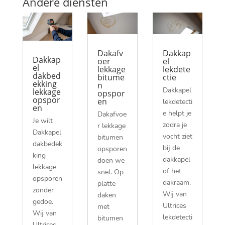
Andere diensten
Dakafv
Dakkap
Dakkap
oer
el
el
lekkage
lekdete
dakbed
bitume
ctie
ekking
n
Dakkapel
lekkage
opspor
opspor
en
lekdetecti
en
e helpt je
Dakafvoe
Je wilt
zodra je
r lekkage
Dakkapel
vocht ziet
bitumen
dakbedek
bij de
opsporen
king
dakkapel
doen we
lekkage
of het
snel.​ Op
opsporen
dakraam.​
platte
zonder
Wij van
daken
gedoe.​
Ultrices
met
Wij van
lekdetecti
bitumen
Ultrices