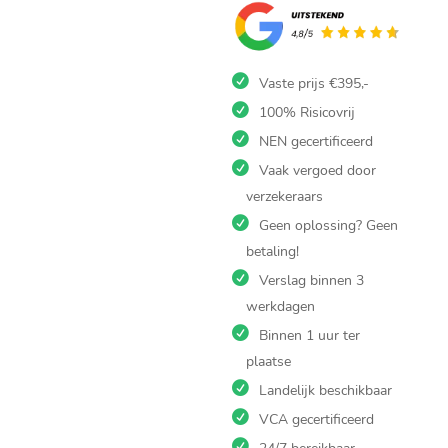
Lekdetectie
Marienheem.
De lokale
Vaste prijs €395,-
lekkage
100% Risicovrij
expertise.
NEN gecertificeerd
Lekdetectie Marienheem door
Vaak vergoed door
Ultrices lekdetectie helpt je bij
verzekeraars
elk waterlek in Marienheem.​
Geen oplossing? Geen
Wij vinden het zonder breken,
betaling!
snel en netjes.​ We vinden
Verslag binnen 3
lekkages in leiding, dak,
badkamer, plafond, kelder,
werkdagen
riool en vloerverwarming met
Binnen 1 uur ter
thermografie, akoestiek,
plaatse
traceergas, rookproef, camera
Landelijk beschikbaar
inspectie en vochtmeting.​ Je
VCA gecertificeerd
krijgt fotorapport voor
verzekering.​ Natte plint of