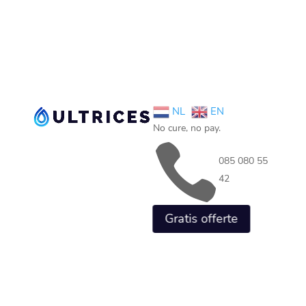
NL
EN
No cure, no pay.

085 080 55
42
Gratis offerte