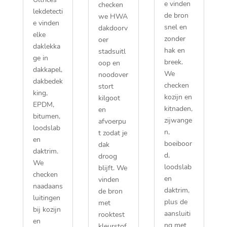
e vinden
checken
lekdetecti
de bron
we HWA
e vinden
snel en
dakdoorv
elke
zonder
oer
daklekka
hak en
stadsuitl
ge in
breek.​
oop en
dakkapel,
We
noodover
dakbedek
checken
stort
king,
kozijn en
kilgoot
EPDM,
kitnaden,
en
bitumen,
zijwange
afvoerpu
loodslab
n,
t zodat je
en
boeiboor
dak
daktrim.​
d,
droog
We
loodslab
blijft.​ We
checken
en
vinden
naadaans
daktrim,
de bron
luitingen
plus de
met
bij kozijn
aansluiti
rooktest
en
ng met
kleurstof