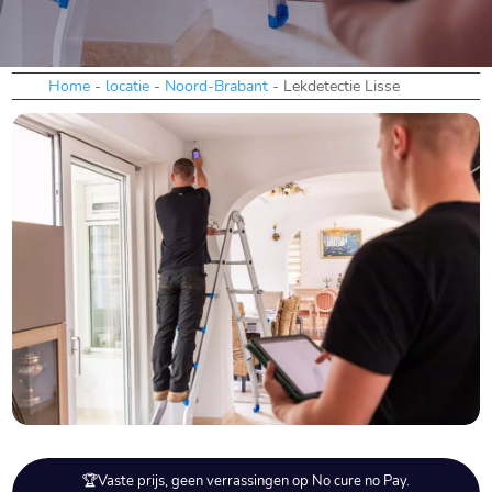
Home
-
locatie
-
Noord-Brabant
-
Lekdetectie Lisse
🏆Vaste prijs, geen verrassingen op No cure no Pay.