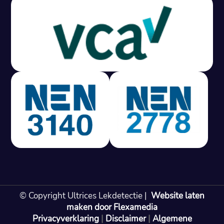
Gratis offerte in 24 uur
M
100% risicovrij
Geen lekkage? Geen betaling.
Vast tarief van € 395,- exc btw.
Rapport binnen 3 werkdagen.
100% RIsicovrij.
Vaak vergoed door verzekeraar.
NEN 3140 gecertificeerd.
Vaste prijs, geen verassingen.
99% Slagingspercentage.
© Copyright Ultrices Lekdetectie |
Website laten
Gratis offerte in 24 uur
maken door Flexamedia
Privacyverklaring
|
Disclaimer
|
Algemene