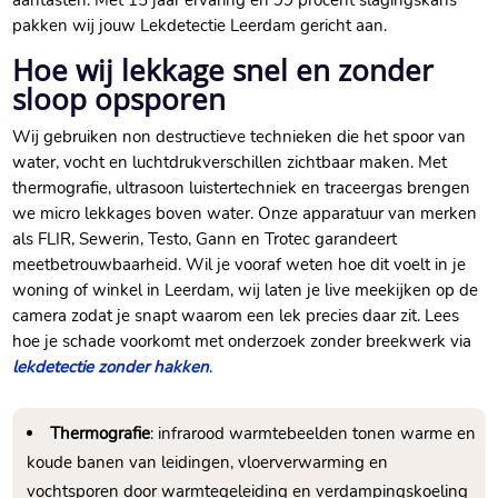
aantasten.​ Met 15 jaar ervaring en 99 procent slagingskans
pakken wij jouw Lekdetectie Leerdam gericht aan.​
Hoe wij lekkage snel en zonder
sloop opsporen
Wij gebruiken non destructieve technieken die het spoor van
water, vocht en luchtdrukverschillen zichtbaar maken.​ Met
thermografie, ultrasoon luistertechniek en traceergas brengen
we micro lekkages boven water.​ Onze apparatuur van merken
als FLIR, Sewerin, Testo, Gann en Trotec garandeert
meetbetrouwbaarheid.​ Wil je vooraf weten hoe dit voelt in je
woning of winkel in Leerdam, wij laten je live meekijken op de
camera zodat je snapt waarom een lek precies daar zit.​ Lees
hoe je schade voorkomt met onderzoek zonder breekwerk via
lekdetectie zonder hakken
.​
Thermografie
: infrarood warmtebeelden tonen warme en
koude banen van leidingen, vloerverwarming en
vochtsporen door warmtegeleiding en verdampingskoeling