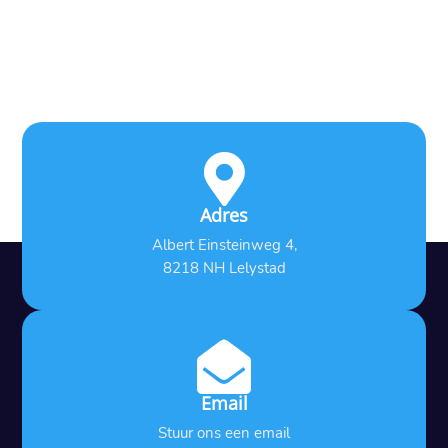

Adres
Albert Einsteinweg 4,
8218 NH Lelystad

Email
Stuur ons een email