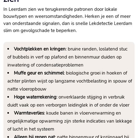
In Leerdam zien we terugkerende patronen door lokale
bouwtypen en weersomstandigheden.​ Herken je een of meer
van onderstaande signalen, dan is snelle Lekdetectie Leerdam
slim om gevolgschade te beperken.​
Vochtplekken en kringen
: bruine randen, loslatend stuc
of bubbels in verf op plafond en binnenmuur duiden op
inwatering of condensatieproblemen
Muffe geur en schimmel
: biologische groei in hoeken of
achter plinten wijst op langzame vochtbelasting in spouw of
natte vloeropbouw
Hoge waterrekening
: onverklaarde stijging in verbruik
duidt vaak op een verborgen leidinglek in of onder de vloer
Warmteverlies
: koude banen in vloerverwarming en
ongelijkmatige opwarming zijn sterke indicaties van lekkage
of lucht in het systeem
Alleen bij regen nat
: natte binnenmuur of kozijnnaad bij