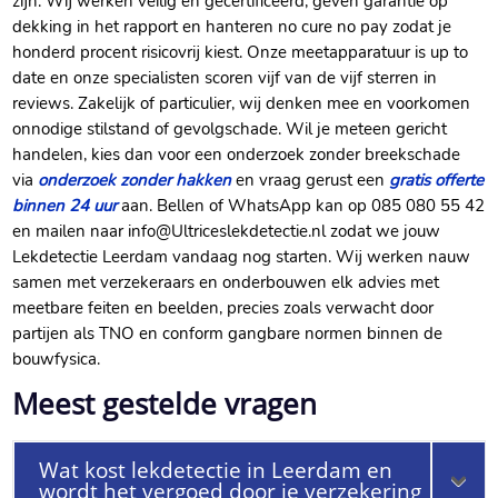
zijn.​ Wij werken veilig en gecertificeerd, geven garantie op
dekking in het rapport en hanteren no cure no pay zodat je
honderd procent risicovrij kiest.​ Onze meetapparatuur is up to
date en onze specialisten scoren vijf van de vijf sterren in
reviews.​ Zakelijk of particulier, wij denken mee en voorkomen
onnodige stilstand of gevolgschade.​ Wil je meteen gericht
handelen, kies dan voor een onderzoek zonder breekschade
via
onderzoek zonder hakken
en vraag gerust een
gratis offerte
binnen 24 uur
aan.​ Bellen of WhatsApp kan op 085 080 55 42
en mailen naar info@Ultriceslekdetectie.​nl zodat we jouw
Lekdetectie Leerdam vandaag nog starten.​ Wij werken nauw
samen met verzekeraars en onderbouwen elk advies met
meetbare feiten en beelden, precies zoals verwacht door
partijen als TNO en conform gangbare normen binnen de
bouwfysica.​
Meest gestelde vragen
Wat kost lekdetectie in Leerdam en
wordt het vergoed door je verzekering