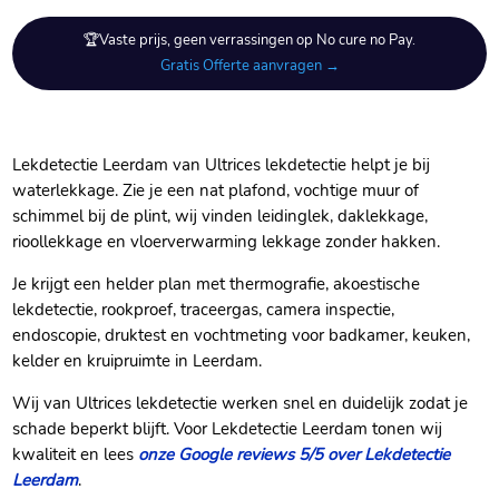
🏆Vaste prijs, geen verrassingen op No cure no Pay.
Gratis Offerte aanvragen →
Lekdetectie Leerdam van Ultrices lekdetectie helpt je bij
waterlekkage.​ Zie je een nat plafond, vochtige muur of
schimmel bij de plint, wij vinden leidinglek, daklekkage,
rioollekkage en vloerverwarming lekkage zonder hakken.​
Je krijgt een helder plan met thermografie, akoestische
lekdetectie, rookproef, traceergas, camera inspectie,
endoscopie, druktest en vochtmeting voor badkamer, keuken,
kelder en kruipruimte in Leerdam.​
Wij van Ultrices lekdetectie werken snel en duidelijk zodat je
schade beperkt blijft.​ Voor Lekdetectie Leerdam tonen wij
kwaliteit en lees
onze Google reviews 5/5 over Lekdetectie
Leerdam
.​