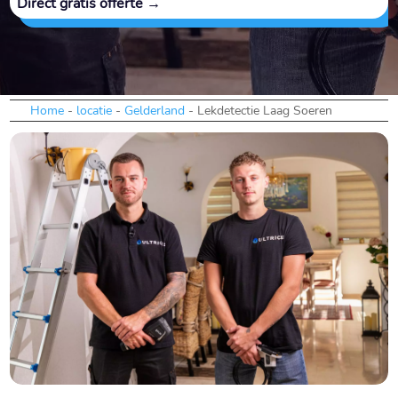
Direct gratis offerte →
Home
-
locatie
-
Gelderland
-
Lekdetectie Laag Soeren