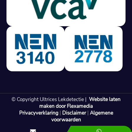
Gratis offerte in 24 uur
M
100% risicovrij
Geen lekkage? Geen betaling.
Vast tarief van € 395,- exc btw.
Rapport binnen 3 werkdagen.
100% RIsicovrij.
Vaak vergoed door verzekeraar.
NEN 3140 gecertificeerd.
Vaste prijs, geen verassingen.
99% Slagingspercentage.
© Copyright Ultrices Lekdetectie |
Website laten
Gratis offerte in 24 uur
maken door Flexamedia
Privacyverklaring
|
Disclaimer
|
Algemene
Bel: 085 080 55 42
voorwaarden

