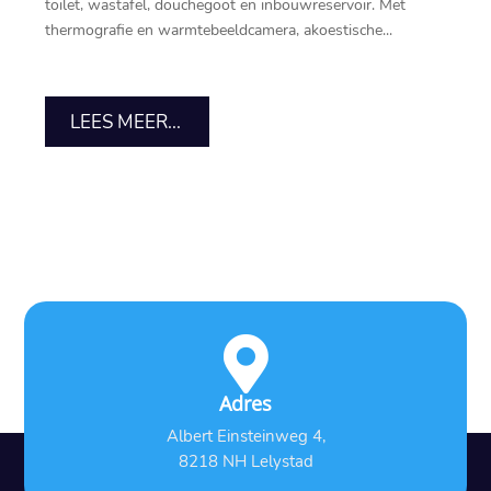
toilet, wastafel, douchegoot en inbouwreservoir.​ Met
thermografie en warmtebeeldcamera, akoestische...
LEES MEER...

Adres
Albert Einsteinweg 4,
8218 NH Lelystad