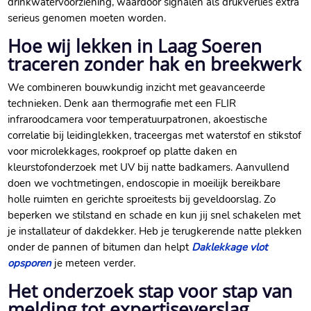
drinkwatervoorziening, waardoor signalen als drukverlies extra
serieus genomen moeten worden.​
Hoe wij lekken in Laag Soeren
traceren zonder hak en breekwerk
We combineren bouwkundig inzicht met geavanceerde
technieken.​ Denk aan thermografie met een FLIR
infraroodcamera voor temperatuurpatronen, akoestische
correlatie bij leidinglekken, traceergas met waterstof en stikstof
voor microlekkages, rookproef op platte daken en
kleurstofonderzoek met UV bij natte badkamers.​ Aanvullend
doen we vochtmetingen, endoscopie in moeilijk bereikbare
holle ruimten en gerichte sproeitests bij geveldoorslag.​ Zo
beperken we stilstand en schade en kun jij snel schakelen met
je installateur of dakdekker.​ Heb je terugkerende natte plekken
onder de pannen of bitumen dan helpt
Daklekkage vlot
opsporen
je meteen verder.​
Het onderzoek stap voor stap van
melding tot expertiseverslag