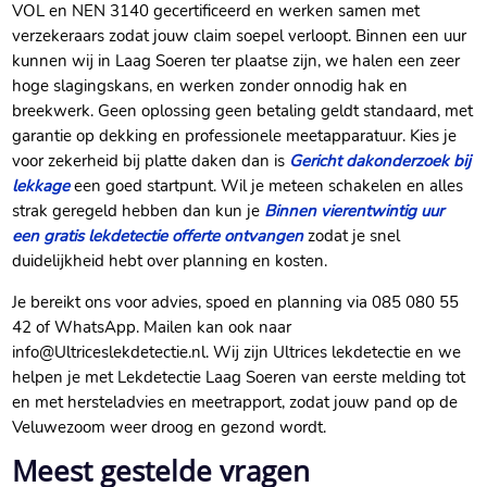
VOL en NEN 3140 gecertificeerd en werken samen met
verzekeraars zodat jouw claim soepel verloopt.​ Binnen een uur
kunnen wij in Laag Soeren ter plaatse zijn, we halen een zeer
hoge slagingskans, en werken zonder onnodig hak en
breekwerk.​ Geen oplossing geen betaling geldt standaard, met
garantie op dekking en professionele meetapparatuur.​ Kies je
voor zekerheid bij platte daken dan is
Gericht dakonderzoek bij
lekkage
een goed startpunt.​ Wil je meteen schakelen en alles
strak geregeld hebben dan kun je
Binnen vierentwintig uur
een gratis lekdetectie offerte ontvangen
zodat je snel
duidelijkheid hebt over planning en kosten.​
Je bereikt ons voor advies, spoed en planning via 085 080 55
42 of WhatsApp.​ Mailen kan ook naar
info@Ultriceslekdetectie.​nl.​ Wij zijn Ultrices lekdetectie en we
helpen je met Lekdetectie Laag Soeren van eerste melding tot
en met hersteladvies en meetrapport, zodat jouw pand op de
Veluwezoom weer droog en gezond wordt.​
Meest gestelde vragen