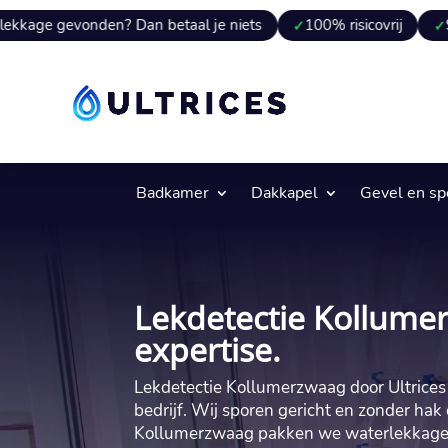
nden? Dan betaal je niets
100% risicovrij
9 van 10 kee
Badkamer
Dakkapel
Gevel en s
Lekdetectie Kollumer
expertise.
Lekdetectie Kollumerzwaag door Ultrices le
bedrijf.​ Wij sporen gericht en zonder hak
Kollumerzwaag pakken we waterlekkage d