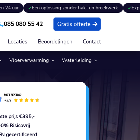
Een oplossing zonder hak- en breekwerk
Expertiseversla
085 080 55 42
Gratis offerte

Locaties
Beoordelingen
Contact
Vloerverwarming
Waterleiding
ste prijs €395,-
0% Risicovrij
N gecertificeerd