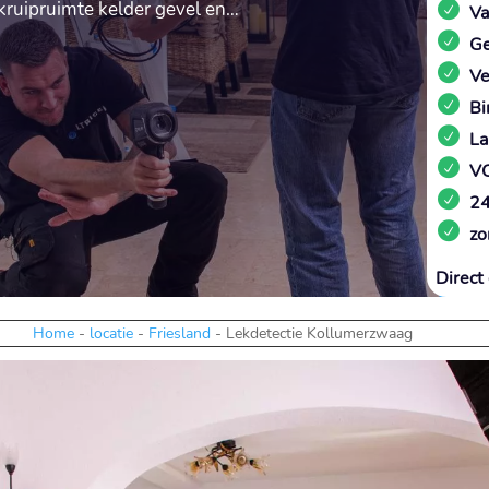
kruipruimte kelder gevel en…
Va
Ge
Ve
Bi
La
VC
24
zo
Direct 
Home
-
locatie
-
Friesland
-
Lekdetectie Kollumerzwaag