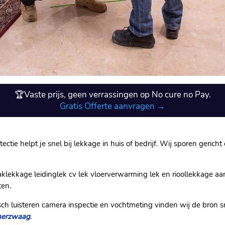
🏆Vaste prijs, geen verrassingen op No cure no Pay.
Gratis Offerte aanvragen →
ctie helpt je snel bij lekkage in huis of bedrijf.​ Wij sporen geric
ekkage leidinglek cv lek vloerverwarming lek en rioollekkage aa
en.​
ch luisteren camera inspectie en vochtmeting vinden wij de bron s
umerzwaag
.​