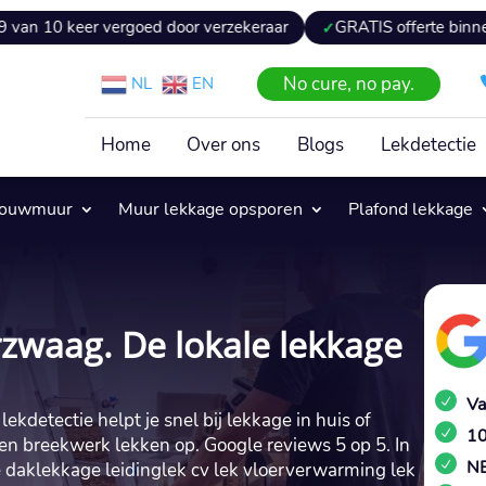
r vergoed door verzekeraar
GRATIS offerte binnen 24 uur
No cure, no pay.
NL
EN
Home
Over ons
Blogs
Lekdetectie
pouwmuur
Muur lekkage opsporen
Plafond lekkage
zwaag. De lokale lekkage
Va
kdetectie helpt je snel bij lekkage in huis of
10
 en breekwerk lekken op.​ Google reviews 5 op 5.​ In
NE
aklekkage leidinglek cv lek vloerverwarming lek