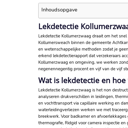
Inhoudsopgave
Lekdetectie Kollumerzwaa
Lekdetectie Kollumerzwaag draait om het sne
Kollumersweach binnen de gemeente Achtkarspel
en wetenschappelijke methoden zodat je geen
erkend lekdetectierapport dat verzekeraars acce
Kollumerzwaag en omgeving, we werken zonder
negenennegentig procent en vijf van de vijf s
Wat is lekdetectie en hoe
Lekdetectie Kollumerzwaag is het non destruct
analyseren drukverschillen in leidingen, ther
en vochttransport via capillaire werking en da
waterleidingverliezen werken we met traceerga
breekwerk.​ Voor badkamer en afvoerlekkages 
thermografie, Ridgid voor camera inspectie e