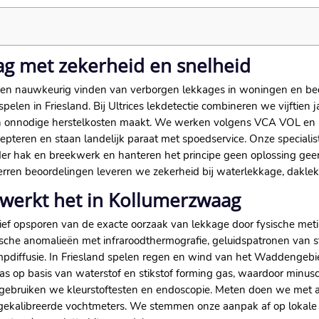
g met zekerheid en snelheid
l en nauwkeurig vinden van verborgen lekkages in woningen en be
en in Friesland.​ Bij Ultrices lekdetectie combineren we vijftien 
 onnodige herstelkosten maakt.​ We werken volgens VCA VOL en 
pteren en staan landelijk paraat met spoedservice.​ Onze specialist
 hak en breekwerk en hanteren het principe geen oplossing geen 
terren beoordelingen leveren we zekerheid bij waterlekkage, dakle
 werkt het in Kollumerzwaag
ief opsporen van de exacte oorzaak van lekkage door fysische meti
mische anomalieën met infraroodthermografie, geluidspatronen van
mpdiffusie.​ In Friesland spelen regen en wind van het Waddengebie
s op basis van waterstof en stikstof forming gas, waardoor minus
gebruiken we kleurstoftesten en endoscopie.​ Meten doen we met 
n gekalibreerde vochtmeters.​ We stemmen onze aanpak af op loka