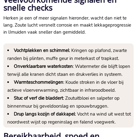
snelle checks
Herken je een of meer signalen hieronder, wacht dan niet te
lang.​ Zoute lucht versnelt corrosie en maakt lekkageprogressie
in IJmuiden vaak sneller dan gemiddeld.​
Vochtplekken en schimmel
: Kringen op plafond, zwarte
randen bij plinten, muffe geur in meterkast of trapkast.​
Onverklaarbare waterkosten
: Watermeter die blijft lopen
terwijl alle kranen dicht staan en drukverlies in systeem.​
Warmteschommelingen
: Koude stroken in de vloer bij
actieve vloerverwarming, zichtbaar in infraroodbeeld.​
Stuc of verf die bladdert
: Zoutuitbloei en salpeter op
binnenmuur bij geveldoorslag en spouwbruggen.​
Drup langs kozijn of dakkapel
: Vocht na wind uit west tot
noordwest wijst op regeninslag en falend voegwerk.​
Bereikbaarheid, spoed en