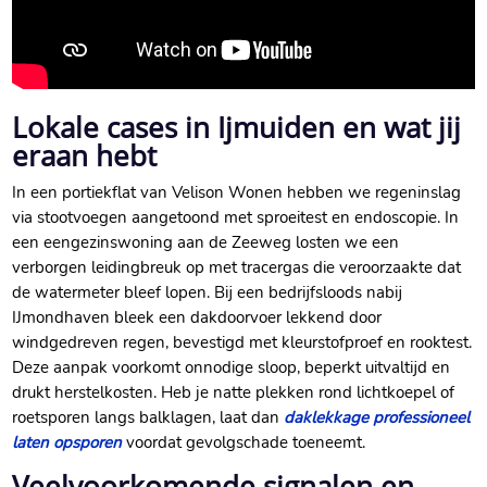
Lokale cases in Ijmuiden en wat jij
eraan hebt
In een portiekflat van Velison Wonen hebben we regeninslag
via stootvoegen aangetoond met sproeitest en endoscopie.​ In
een eengezinswoning aan de Zeeweg losten we een
verborgen leidingbreuk op met tracergas die veroorzaakte dat
de watermeter bleef lopen.​ Bij een bedrijfsloods nabij
IJmondhaven bleek een dakdoorvoer lekkend door
windgedreven regen, bevestigd met kleurstofproef en rooktest.​
Deze aanpak voorkomt onnodige sloop, beperkt uitvaltijd en
drukt herstelkosten.​ Heb je natte plekken rond lichtkoepel of
roetsporen langs balklagen, laat dan
daklekkage professioneel
laten opsporen
voordat gevolgschade toeneemt.​
Veelvoorkomende signalen en