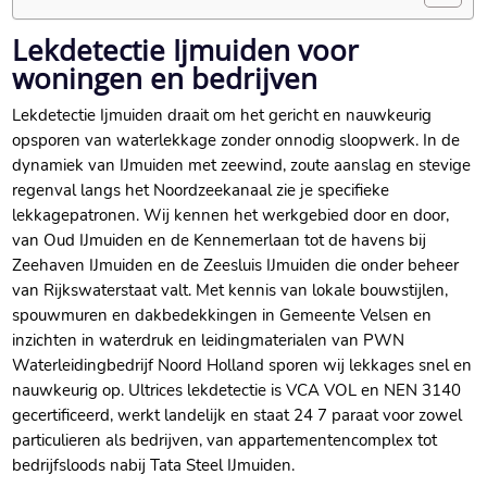
Lekdetectie Ijmuiden voor
woningen en bedrijven
Lekdetectie Ijmuiden draait om het gericht en nauwkeurig
opsporen van waterlekkage zonder onnodig sloopwerk.​ In de
dynamiek van IJmuiden met zeewind, zoute aanslag en stevige
regenval langs het Noordzeekanaal zie je specifieke
lekkagepatronen.​ Wij kennen het werkgebied door en door,
van Oud IJmuiden en de Kennemerlaan tot de havens bij
Zeehaven IJmuiden en de Zeesluis IJmuiden die onder beheer
van Rijkswaterstaat valt.​ Met kennis van lokale bouwstijlen,
spouwmuren en dakbedekkingen in Gemeente Velsen en
inzichten in waterdruk en leidingmaterialen van PWN
Waterleidingbedrijf Noord Holland sporen wij lekkages snel en
nauwkeurig op.​ Ultrices lekdetectie is VCA VOL en NEN 3140
gecertificeerd, werkt landelijk en staat 24 7 paraat voor zowel
particulieren als bedrijven, van appartementencomplex tot
bedrijfsloods nabij Tata Steel IJmuiden.​