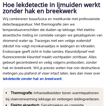
Hoe lekdetectie in Ijmuiden werkt
zonder hak en breekwerk
Wij combineren bouwfysica en meetkunde met professionele
detectieapparatuur.​ Met thermografie zien we
temperatuurverschillen die duiden op lekkage.​ Met elektro
akoestische meting en correlatie vangen we geluidsgolven van
stromend water op.​ Tracergas met een veilige waterstof
stikstof mix volgt microkanaaltjes in leidingen en kitnaden.​
Endoscopie geeft zicht in holle ruimtes.​ Kleurstofproef met
fluorescerende kleurstof maakt vochtpaden zichtbaar.​ Alles
gebeurt gecontroleerd en veilig volgens protocollen, zonder
hak en breekwerk.​ Wil je precies weten hoe non destructieve
metingen jou plafond of vloer intact laten, lees dan meer over
lekdetectie zonder hak en breekwerk
.​
Thermografie
: Infraroodbeelden tonen warmtepatronen
bij vloerverwarming lekkage en verborgen leidingverliezen.​
Elektro akoestisch
: Geluidspieken en correlatie