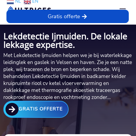
NL
EN
Gratis offerte
Lekdetectie Ijmuiden. De lokale
lekkage expertise.
Met Lekdetectie Ijmuiden helpen we je bij waterlekkage
leidinglek en gaslek in Velsen en haven.​ Zie je een natte
plek, wij traceren de bron en beperken schade.​ Wij
behandelen Lekdetectie Ijmuiden in badkamer kelder
kruipruimte riool cv ketel vloerverwarming en
daklekkage met thermografie akoestiek traceergas
rookproef endoscopie en vochtmeting zonder…

GRATIS OFFERTE