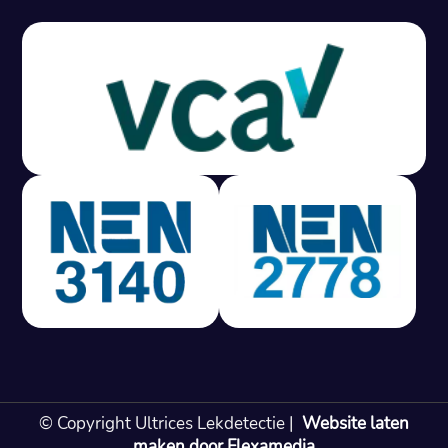
Gratis offerte in 24 uur
M
100% risicovrij
Geen lekkage? Geen betaling.
Vast tarief van € 395,- exc btw.
Rapport binnen 3 werkdagen.
100% RIsicovrij.
Vaak vergoed door verzekeraar.
NEN 3140 gecertificeerd.
Vaste prijs, geen verassingen.
99% Slagingspercentage.
© Copyright Ultrices Lekdetectie |
Website laten
Gratis offerte in 24 uur
maken door Flexamedia