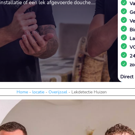
installatie of een lek afgevoerde douche.​…
Va
Ge
Ve
Bi
La
VC
24
zo
Direct 
Home
-
locatie
-
Overijssel
-
Lekdetectie Huizen