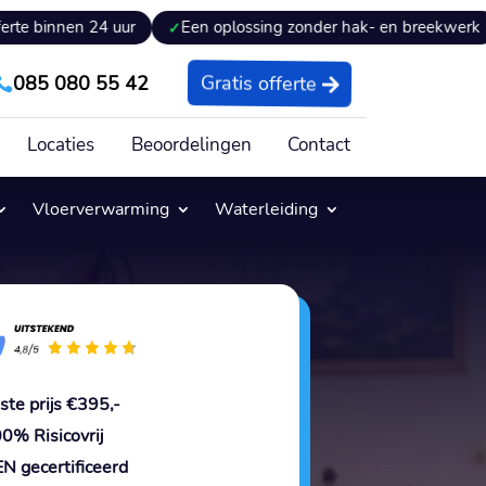
24 uur
Een oplossing zonder hak- en breekwerk
Expert
085 080 55 42
Gratis offerte

Locaties
Beoordelingen
Contact
Vloerverwarming
Waterleiding
ste prijs €395,-
0% Risicovrij
N gecertificeerd