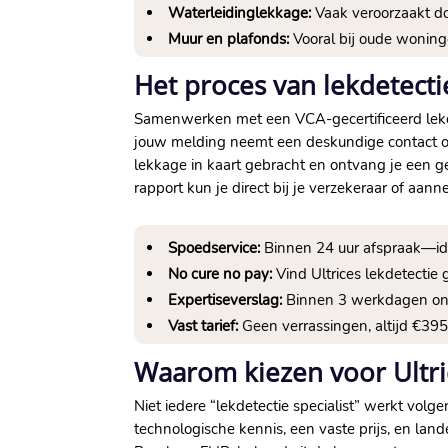
Waterleidinglekkage:
Vaak veroorzaakt do
Muur en plafonds:
Vooral bij oude woninge
Het proces van lekdetecti
Samenwerken met een VCA-gecertificeerd lekdete
jouw melding neemt een deskundige contact o
lekkage in kaart gebracht en ontvang je een ge
rapport kun je direct bij je verzekeraar of aann
Spoedservice:
Binnen 24 uur afspraak—ide
No cure no pay:
Vind Ultrices lekdetectie g
Expertiseverslag:
Binnen 3 werkdagen ontva
Vast tarief:
Geen verrassingen, altijd €395 v
Waarom kiezen voor Ultric
Niet iedere “lekdetectie specialist” werkt vol
technologische kennis, een vaste prijs, en land