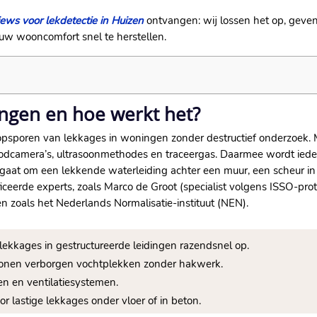
ews voor lekdetectie in Huizen
ontvangen: wij lossen het op, geven 
jouw wooncomfort snel te herstellen.​
ingen en hoe werkt het?
 opsporen van lekkages in woningen zonder destructief onderzoek.
odcamera’s, ultrasoonmethodes en traceergas.​ Daarmee wordt ieder
 gaat om een lekkende waterleiding achter een muur, een scheur in d
ificeerde experts, zoals Marco de Groot (specialist volgens ISSO-p
n zoals het Nederlands Normalisatie-instituut (NEN).​
ekkages in gestructureerde leidingen razendsnel op.​
nen verborgen vochtplekken zonder hakwerk.​
n en ventilatiesystemen.​
or lastige lekkages onder vloer of in beton.​