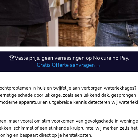
🏆Vaste prijs, geen verrassingen op No cure no Pay.
Gratis Offerte aanvragen →
vochtproblemen in huis en twijfel je aan verborgen waterlekkages?
n ernstige schade door lekkage, zoals een lekkend dak, gesprongen le
, moderne apparatuur en uitgebreide kennis detecteren wij waterl
poren, maar vooral om slim voorkomen van gevolgschade in woninge
kken, schimmel of een stinkende kruipruimte; wij merken zelfs het
ning én bespaart direct op je herstelkosten.​