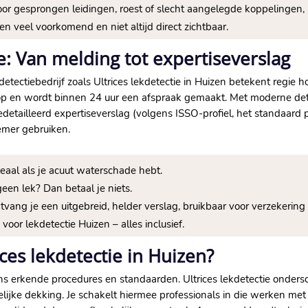
or gesprongen leidingen, roest of slecht aangelegde koppelingen, 
n veel voorkomend en niet altijd direct zichtbaar.​
e: Van melding tot expertiseverslag
ctiebedrijf zoals Ultrices lekdetectie in Huizen betekent regie hou
p en wordt binnen 24 uur een afspraak gemaakt.​ Met moderne de
detailleerd expertiseverslag (volgens ISSO-profiel, het standaard p
emer gebruiken.​
aal als je acuut waterschade hebt.​
een lek? Dan betaal je niets.​
ng je een uitgebreid, helder verslag, bruikbaar voor verzekering é
oor lekdetectie Huizen – alles inclusief.​
es lekdetectie in Huizen?
gens erkende procedures en standaarden.​ Ultrices lekdetectie onder
elijke dekking.​ Je schakelt hiermee professionals in die werken me