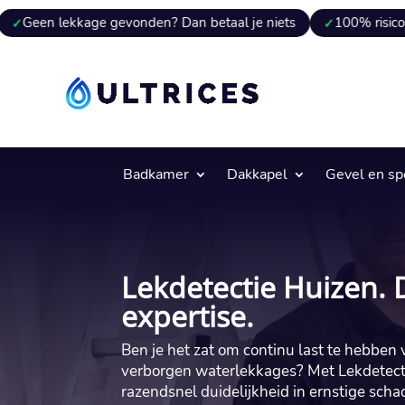
kage gevonden? Dan betaal je niets
100% risicovrij
9 v
Badkamer
Dakkapel
Gevel en s
Lekdetectie Huizen. 
expertise.
Ben je het zat om continu last te hebben 
verborgen waterlekkages? Met Lekdetectie
razendsnel duidelijkheid in ernstige scha