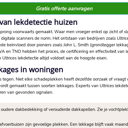
Gratis offerte aanvragen
van lekdetectie huizen
sprong voorwaarts gemaakt.​ Waar men vroeger enkel op zicht of s
digitale scanners de norm.​ Het ontstaan van bedrijven zoals Ultri
ede beïnvloed door pioniers zoals John L.​ Smith (grondlegger lekk
IWA en TNO hebben het proces, de certificering en effectiviteit van 
Ultrices lekdetectie altijd voldoet aan de hoogste eisen.​
kkages in woningen
 tegen.​ Niet elke schadeplekken heeft dezelfde oorzaak of vraagt 
wordt gemaakt tussen soorten lekkages.​ Experts van Ultrices lekdet
eren van gevonden signalen.​
 oudere dakbedekking of verouderde dakkapellen.​ Zie je vochtple
fvoerbuizen zijn gevoelige plekken.​ Een lekkage blijft vaak maan