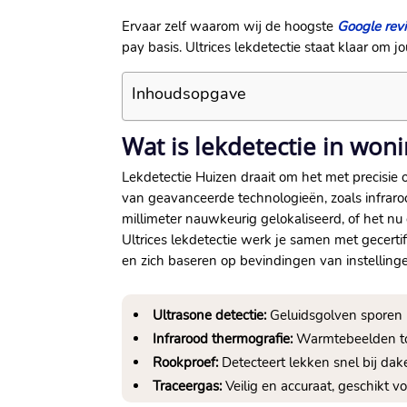
Ervaar zelf waarom wij de hoogste
Google revi
pay basis.​ Ultrices lekdetectie staat klaar om 
Inhoudsopgave
Wat is lekdetectie in won
Lekdetectie Huizen draait om het met precisie
van geavanceerde technologieën, zoals infraro
millimeter nauwkeurig gelokaliseerd, of het nu
Ultrices lekdetectie werk je samen met gecert
en zich baseren op bevindingen van instellinge
Ultrasone detectie:
Geluidsgolven sporen l
Infrarood thermografie:
Warmtebeelden to
Rookproef:
Detecteert lekken snel bij dake
Traceergas:
Veilig en accuraat, geschikt vo