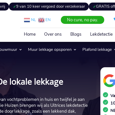
an 10 keer vergoed door verzekeraar
GRATIS offerte binnen 
No cure, no pay.
NL
EN
Home
Over ons
Blogs
Lekdetectie
pouwmuur
Muur lekkage opsporen
Plafond lekkage
De lokale lekkage
Va
van vochtproblemen in huis en twijfel je aan
10
 Huizen brengen wij als Ultrices lekdetectie
NE
de door lekkage, zoals een lekkend dak,