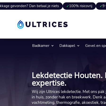
en? Dan betaal je niets
100% risicovrij
9 van 10 keer 
Badkamer
Dakkapel
Gevel en s
Lekdetectie Houten. 
expertise.
Wij zijn Ultrices lekdetectie. Met ons pa
in huis, zonder hak en breekwerk. Denk 
vochtmeting, thermografie, akoestiek, tr