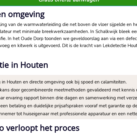
en omgeving
ng van de warmwaterleiding die net boven de vloer sijpelde en h
stallateur met minimale breekwerkzaamheden. In Schalkwijk bleek 
afie. In het Oude Dorp toonden we geveldoorslag aan via een def
eg en kitwerk is uitgevoerd. Dit is de kracht van Lekdetectie Houte
tie in Houten
 in Houten en directe omgeving ook bij spoed en calamiteiten.
efkans door gecombineerde meetmethoden gevalideerd met kennis u
 jaar ervaring rapport binnen drie dagen en samenwerking met verzek
een betaling en duidelijke prijsafspraken vooraf met garantie op de
nnemer tot huiseigenaar met professionele apparatuur en een nette
o verloopt het proces