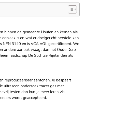
den binnen de gemeente Houten en kernen als
e oorzaak is en wat er doelgericht hersteld kan
als NEN 3140 en is VCA VOL gecertificeerd. We
een andere aanpak vraagt dan het Oude Dorp
gheemraadschap De Stichtse Rijnlanden als
en reproduceerbaar aantonen. Je bespaart
ie ultrasoon onderzoek tracer gas met
vrij testen dan kun je meer leren via
keraars wordt geaccepteerd.