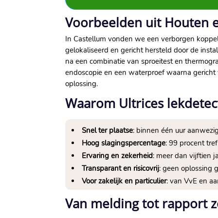
Voorbeelden uit Houten 
In Castellum vonden we een verborgen koppeli
gelokaliseerd en gericht hersteld door de in
na een combinatie van sproeitest en thermogr
endoscopie en een waterproef waarna gericht vo
oplossing.
Waarom Ultrices lekdetec
Snel ter plaatse
: binnen één uur aanwezig
Hoog slagingspercentage
: 99 procent tr
Ervaring en zekerheid
: meer dan vijftien
Transparant en risicovrij
: geen oplossing g
Voor zakelijk en particulier
: van VvE en aa
Van melding tot rapport z