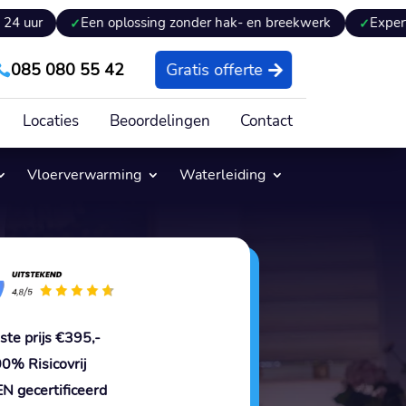
Een oplossing zonder hak- en breekwerk
Expertiseverslag 
085 080 55 42
Gratis offerte

Locaties
Beoordelingen
Contact
Vloerverwarming
Waterleiding
ste prijs €395,-
0% Risicovrij
N gecertificeerd