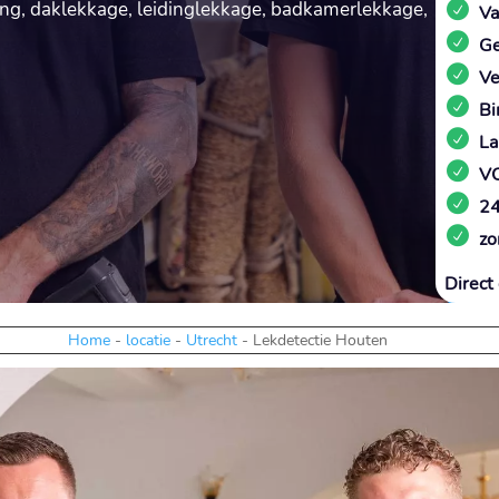
ng, daklekkage, leidinglekkage, badkamerlekkage,
Va
Ge
Ve
Bi
La
VC
24
zo
Direct 
Home
-
locatie
-
Utrecht
-
Lekdetectie Houten