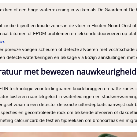
plekken of een hoge waterrekening in wijken als De Gaarden of De Er
 cv die bijvult en koude zones in de vloer in Houten Noord Oost of
ateriaal bitumen of EPDM problemen en lekkende doorvoeren op pl
en
.
er poreuze voegen scheuren of defecte afvoeren met vochtschade
gen defecte waterkeringen en lekkage via kozijn aansluitingen me
ratuur met bewezen nauwkeurigheid
FLIR technologie voor leidingbanen koudebruggen en natte zones
elator luisteren naar lekgeluid in waterleidingen en stadsverwarmin
engsel waarna een detector de exacte uittredeplaats aanwijst ook b
inspecties en gecontroleerde rook om lekkende afvoeren of dakdetai
 meting calciumcarbide test en tijdreeksen om bronoorzaak en migra