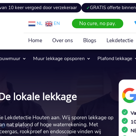
vergoed door verzekeraar
GRATIS offerte binnen 24 uur
No cure, no pay.
NL
EN
Home
Over ons
Blogs
Lekdetectie
pouwmuur
Muur lekkage opsporen
Plafond lekkage
De lokale lekkage
Va
k je Lekdetectie Houten aan. Wij sporen lekkage op
10
aan nat plafond of hoge waterrekening. Met
NE
aceergas, rookproef en endoscopie vinden wij