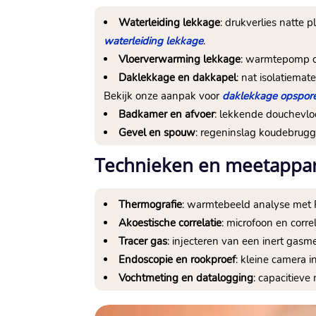
Waterleiding lekkage
: drukverlies natte 
waterleiding lekkage
.
Vloerverwarming lekkage
: warmtepomp of
Daklekkage en dakkapel
: nat isolatiem
Bekijk onze aanpak voor
daklekkage opspor
Badkamer en afvoer
: lekkende douchevlo
Gevel en spouw
: regeninslag koudebrug
Technieken en meetappa
Thermografie
: warmtebeeld analyse met 
Akoestische correlatie
: microfoon en corr
Tracer gas
: injecteren van een inert gasm
Endoscopie en rookproef
: kleine camera 
Vochtmeting en datalogging
: capacitieve