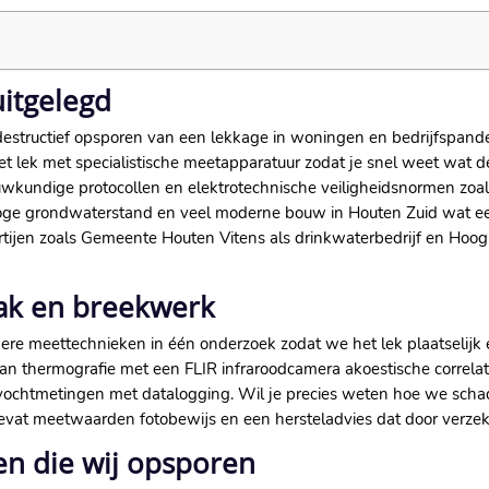
uitgelegd
destructief opsporen van een lekkage in woningen en bedrijfspan
het lek met specialistische meetapparatuur zodat je snel weet wat d
ouwkundige protocollen en elektrotechnische veiligheidsnormen zo
 hoge grondwaterstand en veel moderne bouw in Houten Zuid wat 
tijen zoals Gemeente Houten Vitens als drinkwaterbedrijf en Hoo
ak en breekwerk
e meettechnieken in één onderzoek zodat we het lek plaatselijk 
aan thermografie met een FLIR infraroodcamera akoestische correlat
vochtmetingen met datalogging. Wil je precies weten hoe we schade
evat meetwaarden fotobewijs en een hersteladvies dat door verze
en die wij opsporen