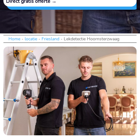
Direct gratis offerte →
Home
-
locatie
-
Friesland
-
Lekdetectie Hoornsterzwaag