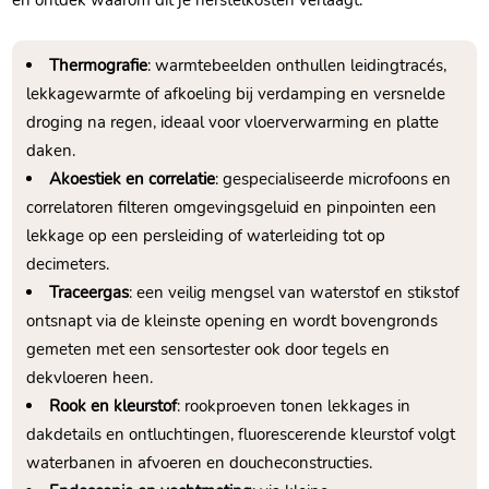
en ontdek waarom dit je herstelkosten verlaagt.
Thermografie
: warmtebeelden onthullen leidingtracés,
lekkagewarmte of afkoeling bij verdamping en versnelde
droging na regen, ideaal voor vloerverwarming en platte
daken.
Akoestiek en correlatie
: gespecialiseerde microfoons en
correlatoren filteren omgevingsgeluid en pinpointen een
lekkage op een persleiding of waterleiding tot op
decimeters.
Traceergas
: een veilig mengsel van waterstof en stikstof
ontsnapt via de kleinste opening en wordt bovengronds
gemeten met een sensortester ook door tegels en
dekvloeren heen.
Rook en kleurstof
: rookproeven tonen lekkages in
dakdetails en ontluchtingen, fluorescerende kleurstof volgt
waterbanen in afvoeren en doucheconstructies.