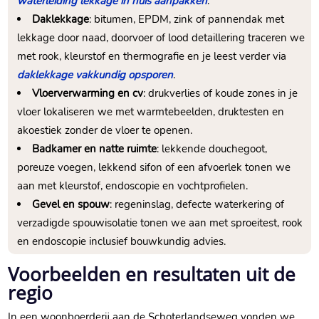
waterleiding lekkage in huis aanpakken
.
Daklekkage
: bitumen, EPDM, zink of pannendak met
lekkage door naad, doorvoer of lood detaillering traceren we
met rook, kleurstof en thermografie en je leest verder via
daklekkage vakkundig opsporen
.
Vloerverwarming en cv
: drukverlies of koude zones in je
vloer lokaliseren we met warmtebeelden, druktesten en
akoestiek zonder de vloer te openen.
Badkamer en natte ruimte
: lekkende douchegoot,
poreuze voegen, lekkend sifon of een afvoerlek tonen we
aan met kleurstof, endoscopie en vochtprofielen.
Gevel en spouw
: regeninslag, defecte waterkering of
verzadigde spouwisolatie tonen we aan met sproeitest, rook
en endoscopie inclusief bouwkundig advies.
Voorbeelden en resultaten uit de
regio
In een woonboerderij aan de Schoterlandseweg vonden we