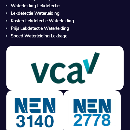
Waterleiding Lekdetectie
Lekdetectie Waterleiding
Kosten Lekdetectie Waterleiding
Prijs Lekdetectie Waterleiding
Spoed Waterleiding Lekkage
Gratis offerte in 24 uur
M
100% risicovrij
Geen lekkage? Geen betaling.
Vast tarief van € 395,- exc btw.
Rapport binnen 3 werkdagen.
100% RIsicovrij.
Vaak vergoed door verzekeraar.