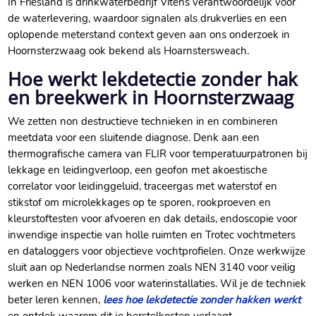
In Friesland is drinkwaterbedrijf Vitens verantwoordelijk voor
de waterlevering, waardoor signalen als drukverlies en een
oplopende meterstand context geven aan ons onderzoek in
Hoornsterzwaag ook bekend als Hoarnstersweach.
Hoe werkt lekdetectie zonder hak
en breekwerk in Hoornsterzwaag
We zetten non destructieve technieken in en combineren
meetdata voor een sluitende diagnose. Denk aan een
thermografische camera van FLIR voor temperatuurpatronen bij
lekkage en leidingverloop, een geofon met akoestische
correlator voor leidinggeluid, traceergas met waterstof en
stikstof om microlekkages op te sporen, rookproeven en
kleurstoftesten voor afvoeren en dak details, endoscopie voor
inwendige inspectie van holle ruimten en Trotec vochtmeters
en dataloggers voor objectieve vochtprofielen. Onze werkwijze
sluit aan op Nederlandse normen zoals NEN 3140 voor veilig
werken en NEN 1006 voor waterinstallaties. Wil je de techniek
beter leren kennen,
lees hoe lekdetectie zonder hakken werkt