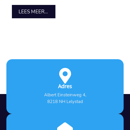
LEES MEER...

Adres
Albert Einsteinweg 4,
8218 NH Lelystad