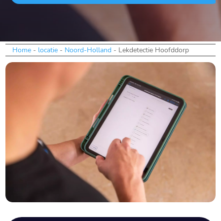
Home
-
locatie
-
Noord-Holland
-
Lekdetectie Hoofddorp