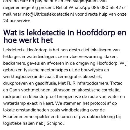
onze no cure no pay belofte en een slagingskans van
negenennegentig procent.​ Bel of WhatsApp 085 080 55 42 of
mail naar info@Ultriceslekdetectie.​nl voor directe hulp van onze
24 uur service.​
Wat is lekdetectie in Hoofddorp en
hoe werkt het
Lekdetectie Hoofddorp is het non destructief lokaliseren van
lekkages in waterleidingen, cv en vloerverwarming, daken,
badkamers, gevels en afvoeren in de omgeving Hoofddorp.​ Wij
gebruiken fysische meetprincipes uit de bouwfysica en
werktuigbouwkunde zoals thermografie, akoestiek,
drukproeven en gasdiffusie.​ Met FLIR infraroodcamera, Trotec
en Gann vochtmetingen, ultrasoon en akoestische correlatie,
rookproef en kleurstofproef brengen we de route van water en
waterdamp exact in kaart.​ We stemmen het protocol af op
lokale omstandigheden zoals windbelasting over de
Haarlemmermeerpolder en bitumen of pvc dakbedekking bij
logistieke hallen nabij Schiphol.​