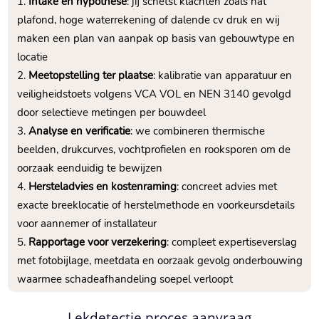
Intake en hypothese
: jij schetst klachten zoals nat
plafond, hoge waterrekening of dalende cv druk en wij
maken een plan van aanpak op basis van gebouwtype en
locatie
Meetopstelling ter plaatse
: kalibratie van apparatuur en
veiligheidstoets volgens VCA VOL en NEN 3140 gevolgd
door selectieve metingen per bouwdeel
Analyse en verificatie
: we combineren thermische
beelden, drukcurves, vochtprofielen en rooksporen om de
oorzaak eenduidig te bewijzen
Hersteladvies en kostenraming
: concreet advies met
exacte breeklocatie of herstelmethode en voorkeursdetails
voor aannemer of installateur
Rapportage voor verzekering
: compleet expertiseverslag
met fotobijlage, meetdata en oorzaak gevolg onderbouwing
waarmee schadeafhandeling soepel verloopt
Lekdetectie proces aanvraag