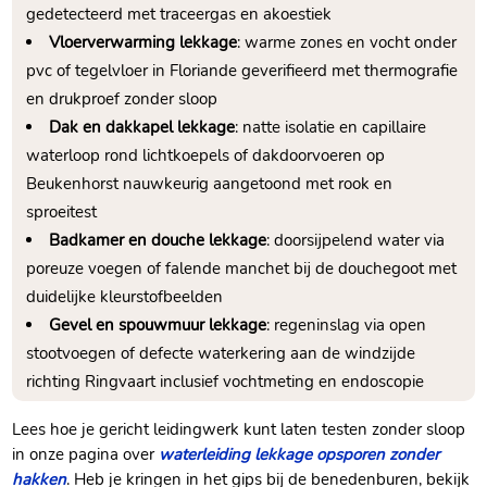
gedetecteerd met traceergas en akoestiek
Vloerverwarming lekkage
: warme zones en vocht onder
pvc of tegelvloer in Floriande geverifieerd met thermografie
en drukproef zonder sloop
Dak en dakkapel lekkage
: natte isolatie en capillaire
waterloop rond lichtkoepels of dakdoorvoeren op
Beukenhorst nauwkeurig aangetoond met rook en
sproeitest
Badkamer en douche lekkage
: doorsijpelend water via
poreuze voegen of falende manchet bij de douchegoot met
duidelijke kleurstofbeelden
Gevel en spouwmuur lekkage
: regeninslag via open
stootvoegen of defecte waterkering aan de windzijde
richting Ringvaart inclusief vochtmeting en endoscopie
Lees hoe je gericht leidingwerk kunt laten testen zonder sloop
in onze pagina over
waterleiding lekkage opsporen zonder
hakken
.​ Heb je kringen in het gips bij de benedenburen, bekijk