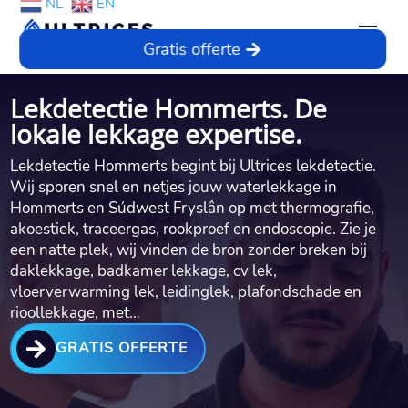
NL
EN
Gratis offerte
Lekdetectie Hommerts. De
lokale lekkage expertise.
Lekdetectie Hommerts begint bij Ultrices lekdetectie.​
Wij sporen snel en netjes jouw waterlekkage in
Hommerts en Súdwest Fryslân op met thermografie,
akoestiek, traceergas, rookproef en endoscopie.​ Zie je
een natte plek, wij vinden de bron zonder breken bij
daklekkage, badkamer lekkage, cv lek,
vloerverwarming lek, leidinglek, plafondschade en
rioollekkage, met…

GRATIS OFFERTE