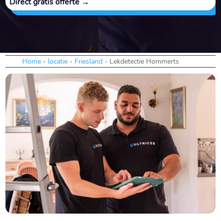
Direct gratis offerte →
Home
-
locatie
-
Friesland
-
Lekdetectie Hommerts