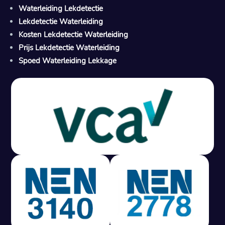
Waterleiding Lekdetectie
Lekdetectie Waterleiding
Kosten Lekdetectie Waterleiding
Prijs Lekdetectie Waterleiding
Spoed Waterleiding Lekkage
Gratis offerte in 24 uur
M
100% risicovrij
Geen lekkage? Geen betaling.
Vast tarief van € 395,- exc btw.
Rapport binnen 3 werkdagen.
100% RIsicovrij.
Vaak vergoed door verzekeraar.