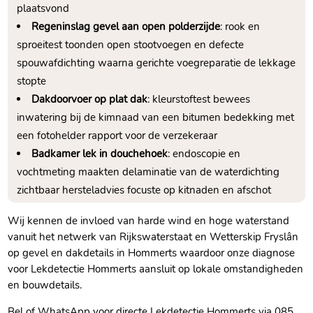
plaatsvond
Regeninslag gevel aan open polderzijde
: rook en
sproeitest toonden open stootvoegen en defecte
spouwafdichting waarna gerichte voegreparatie de lekkage
stopte
Dakdoorvoer op plat dak
: kleurstoftest bewees
inwatering bij de kimnaad van een bitumen bedekking met
een fotohelder rapport voor de verzekeraar
Badkamer lek in douchehoek
: endoscopie en
vochtmeting maakten delaminatie van de waterdichting
zichtbaar hersteladvies focuste op kitnaden en afschot
Wij kennen de invloed van harde wind en hoge waterstand
vanuit het netwerk van Rijkswaterstaat en Wetterskip Fryslân
op gevel en dakdetails in Hommerts waardoor onze diagnose
voor Lekdetectie Hommerts aansluit op lokale omstandigheden
en bouwdetails.​
Bel of WhatsApp voor directe Lekdetectie Hommerts via 085