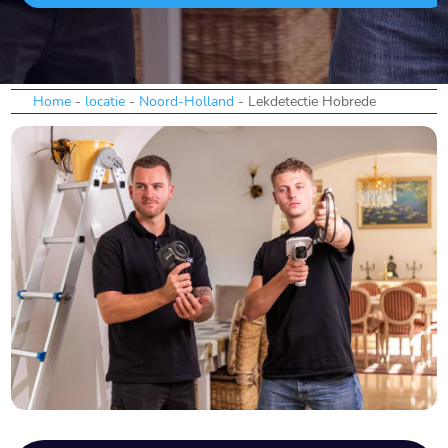
Home
-
locatie
-
Noord-Holland
-
Lekdetectie Hobrede