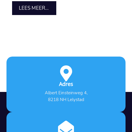
LEES MEER...

Adres
Albert Einsteinweg 4,
8218 NH Lelystad
