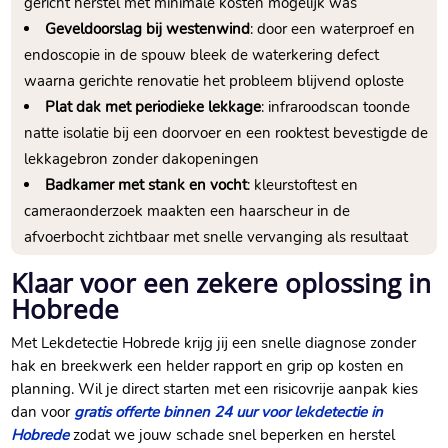
gericht herstel met minimale kosten mogelijk was
Geveldoorslag bij westenwind
: door een waterproef en
endoscopie in de spouw bleek de waterkering defect
waarna gerichte renovatie het probleem blijvend oploste
Plat dak met periodieke lekkage
: infraroodscan toonde
natte isolatie bij een doorvoer en een rooktest bevestigde de
lekkagebron zonder dakopeningen
Badkamer met stank en vocht
: kleurstoftest en
cameraonderzoek maakten een haarscheur in de
afvoerbocht zichtbaar met snelle vervanging als resultaat
Klaar voor een zekere oplossing in
Hobrede
Met Lekdetectie Hobrede krijg jij een snelle diagnose zonder
hak en breekwerk een helder rapport en grip op kosten en
planning.​ Wil je direct starten met een risicovrije aanpak kies
dan voor
gratis offerte binnen 24 uur voor lekdetectie in
Hobrede
zodat we jouw schade snel beperken en herstel