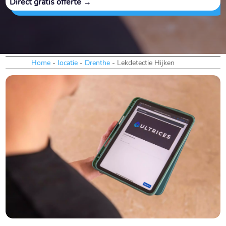
Direct gratis offerte →
Home
-
locatie
-
Drenthe
-
Lekdetectie Hijken