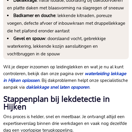
Daklekkage
: natte isolatie, doorlating bij dakdoorvoeren
en platte daken met blaasvorming na slagregen of sneeuw
Badkamer en douche
: lekkende kitnaden, poreuze
voegen, defecte afvoer of inbouwkraan met druppellekkage
die het plafond eronder aantast
Gevel en spouw
: doorslaand vocht, gebrekkige
waterkering, lekkende kozijn aansluitingen en
vochtbruggen in de spouw
Wil je dieper inzoomen op leidinglekken en wat je nu al kunt
controleren, bekijk dan onze pagina over
waterleiding lekkage
in Hijken oplossen
.​ Bij dakproblemen helpt onze specialistische
aanpak via
daklekkage snel laten opsporen
.​
Stappenplan bij lekdetectie in
Hijken
Ons proces is helder, snel en meetbaar.​ Je ontvangt altijd een
expertiseverslag binnen drie werkdagen en vaak nog dezelfde
dag een voorlopige terugkoppeling.​