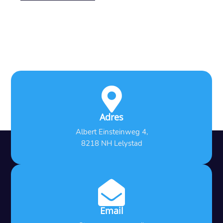

Adres
Albert Einsteinweg 4,
8218 NH Lelystad

Email