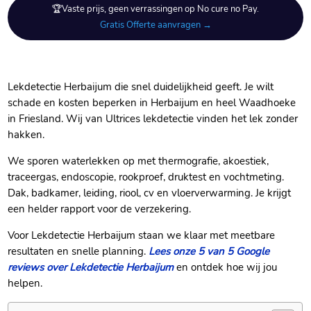
🏆Vaste prijs, geen verrassingen op No cure no Pay.
Gratis Offerte aanvragen →
Lekdetectie Herbaijum die snel duidelijkheid geeft.​ Je wilt
schade en kosten beperken in Herbaijum en heel Waadhoeke
in Friesland.​ Wij van Ultrices lekdetectie vinden het lek zonder
hakken.​
We sporen waterlekken op met thermografie, akoestiek,
traceergas, endoscopie, rookproef, druktest en vochtmeting.​
Dak, badkamer, leiding, riool, cv en vloerverwarming.​ Je krijgt
een helder rapport voor de verzekering.​
Voor Lekdetectie Herbaijum staan we klaar met meetbare
resultaten en snelle planning.​
Lees onze 5 van 5 Google
reviews over Lekdetectie Herbaijum
en ontdek hoe wij jou
helpen.​