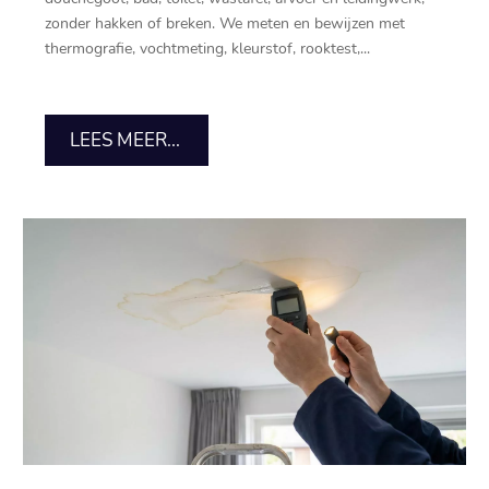
zonder hakken of breken.​ We meten en bewijzen met
thermografie, vochtmeting, kleurstof, rooktest,...
LEES MEER...