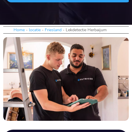
Home
-
locatie
-
Friesland
-
Lekdetectie Herbaijum