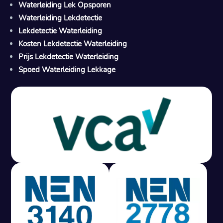
Waterleiding Lek Opsporen
Waterleiding Lekdetectie
Lekdetectie Waterleiding
Kosten Lekdetectie Waterleiding
Prijs Lekdetectie Waterleiding
Spoed Waterleiding Lekkage
Gratis offerte in 24 uur
M
100% risicovrij
Geen lekkage? Geen betaling.
Vast tarief van € 395,- exc btw.
Rapport binnen 3 werkdagen.
100% RIsicovrij.