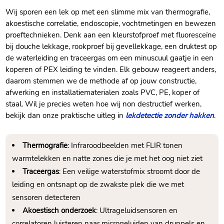
Wij sporen een lek op met een slimme mix van thermografie,
akoestische correlatie, endoscopie, vochtmetingen en bewezen
proeftechnieken.​ Denk aan een kleurstofproef met fluoresceïne
bij douche lekkage, rookproef bij gevellekkage, een druktest op
de waterleiding en traceergas om een minuscuul gaatje in een
koperen of PEX leiding te vinden.​ Elk gebouw reageert anders,
daarom stemmen we de methode af op jouw constructie,
afwerking en installatiematerialen zoals PVC, PE, koper of
staal.​ Wil je precies weten hoe wij non destructief werken,
bekijk dan onze praktische uitleg in
lekdetectie zonder hakken
.​
Thermografie
: Infraroodbeelden met FLIR tonen
warmtelekken en natte zones die je met het oog niet ziet
Traceergas
: Een veilige waterstofmix stroomt door de
leiding en ontsnapt op de zwakste plek die we met
sensoren detecteren
Akoestisch onderzoek
: Ultrageluidsensoren en
correlatoren luisteren naar microgeluiden van druppels en