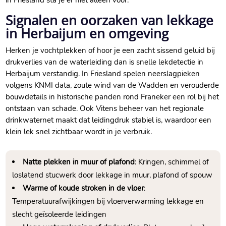
in Friesland sta je er niet alleen voor.​
Signalen en oorzaken van lekkage
in Herbaijum en omgeving
Herken je vochtplekken of hoor je een zacht sissend geluid bij
drukverlies van de waterleiding dan is snelle lekdetectie in
Herbaijum verstandig.​ In Friesland spelen neerslagpieken
volgens KNMI data, zoute wind van de Wadden en verouderde
bouwdetails in historische panden rond Franeker een rol bij het
ontstaan van schade.​ Ook Vitens beheer van het regionale
drinkwaternet maakt dat leidingdruk stabiel is, waardoor een
klein lek snel zichtbaar wordt in je verbruik.​
Natte plekken in muur of plafond
: Kringen, schimmel of
loslatend stucwerk door lekkage in muur, plafond of spouw
Warme of koude stroken in de vloer
:
Temperatuurafwijkingen bij vloerverwarming lekkage en
slecht geïsoleerde leidingen