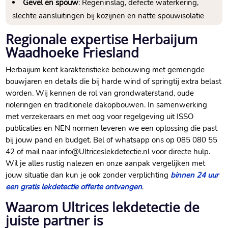
Gevel en spouw
: Regeninslag, defecte waterkering,
slechte aansluitingen bij kozijnen en natte spouwisolatie
Regionale expertise Herbaijum
Waadhoeke Friesland
Herbaijum kent karakteristieke bebouwing met gemengde
bouwjaren en details die bij harde wind of springtij extra belast
worden.​ Wij kennen de rol van grondwaterstand, oude
rioleringen en traditionele dakopbouwen.​ In samenwerking
met verzekeraars en met oog voor regelgeving uit ISSO
publicaties en NEN normen leveren we een oplossing die past
bij jouw pand en budget.​ Bel of whatsapp ons op 085 080 55
42 of mail naar info@Ultriceslekdetectie.​nl voor directe hulp.​
Wil je alles rustig nalezen en onze aanpak vergelijken met
jouw situatie dan kun je ook zonder verplichting
binnen 24 uur
een gratis lekdetectie offerte ontvangen
.​
Waarom Ultrices lekdetectie de
juiste partner is