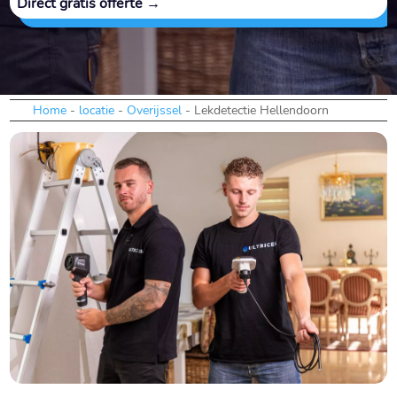
Direct gratis offerte →
Home
-
locatie
-
Overijssel
-
Lekdetectie Hellendoorn