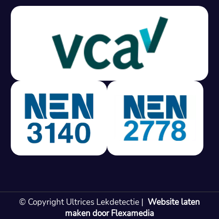
Gratis offerte in 24 uur
M
100% risicovrij
Geen lekkage? Geen betaling.
Vast tarief van € 395,- exc btw.
Rapport binnen 3 werkdagen.
100% RIsicovrij.
Vaak vergoed door verzekeraar.
NEN 3140 gecertificeerd.
Vaste prijs, geen verassingen.
99% Slagingspercentage.
© Copyright Ultrices Lekdetectie |
Website laten
Gratis offerte in 24 uur
maken door Flexamedia