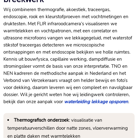
Wij combineren thermografie, akoestiek, traceergas,
endoscopie, rook en kleurstofproeven met vochtmetingen en
druktesten. Met FLIR infraroodcamera’s visualiseren we
warmtelekken en vochtpatronen, met een correlator en
ultrasone microfoons vangen we lekkagegeluid, met waterstof
stikstof traceergas detecteren we microscopische
ontsnappingen en met endoscopie bekijken we holle ruimtes.
Kennis uit bouwfysica, capillaire werking, dampdiffusie en
stromingsleer vormt de basis van onze interpretatie. TNO en
NEN kadreren de methodische aanpak in Nederland en het
Verbond van Verzekeraars vraagt om helder bewijs en foto’s
voor dekking, daarom leveren wij een compleet en navolgbaar
dossier. Wil je gericht weten hoe wij leidingwerk controleren,
bekijk dan onze aanpak voor
waterleiding lekkage opsporen
.
Thermografisch onderzoek
: visualisatie van
temperatuurverschillen door natte zones, vloerverwarming
en platte daken met warmtelekken