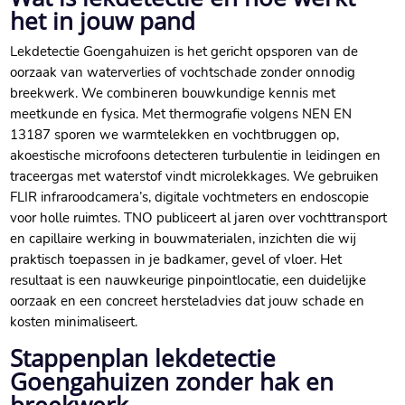
het in jouw pand
Lekdetectie Goengahuizen is het gericht opsporen van de
oorzaak van waterverlies of vochtschade zonder onnodig
breekwerk.​ We combineren bouwkundige kennis met
meetkunde en fysica.​ Met thermografie volgens NEN EN
13187 sporen we warmtelekken en vochtbruggen op,
akoestische microfoons detecteren turbulentie in leidingen en
traceergas met waterstof vindt microlekkages.​ We gebruiken
FLIR infraroodcamera’s, digitale vochtmeters en endoscopie
voor holle ruimtes.​ TNO publiceert al jaren over vochttransport
en capillaire werking in bouwmaterialen, inzichten die wij
praktisch toepassen in je badkamer, gevel of vloer.​ Het
resultaat is een nauwkeurige pinpointlocatie, een duidelijke
oorzaak en een concreet hersteladvies dat jouw schade en
kosten minimaliseert.​
Stappenplan lekdetectie
Goengahuizen zonder hak en