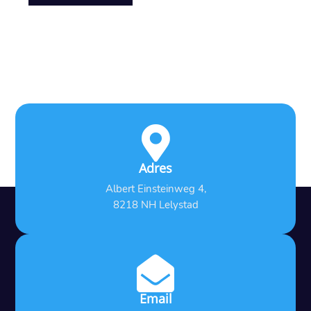

Adres
Albert Einsteinweg 4,
8218 NH Lelystad

Email