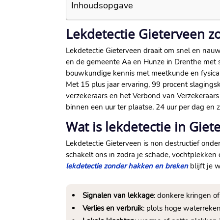
Inhoudsopgave
Lekdetectie Gieterveen 
Lekdetectie Gieterveen draait om snel en nauwk
en de gemeente Aa en Hunze in Drenthe met sp
bouwkundige kennis met meetkunde en fysica,
Met 15 plus jaar ervaring, 99 procent slaging
verzekeraars en het Verbond van Verzekeraars z
binnen een uur ter plaatse, 24 uur per dag en
Wat is lekdetectie in Gie
Lekdetectie Gieterveen is non destructief onde
schakelt ons in zodra je schade, vochtplekken 
lekdetectie zonder hakken en breken
blijft je
Signalen van lekkage
: donkere kringen o
Verlies en verbruik
: plots hoge waterreken