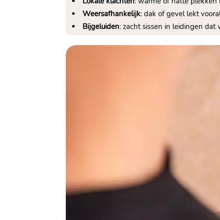
Lokale klachten
: warme of natte plekken 
Weersafhankelijk
: dak of gevel lekt voor
Bijgeluiden
: zacht sissen in leidingen da