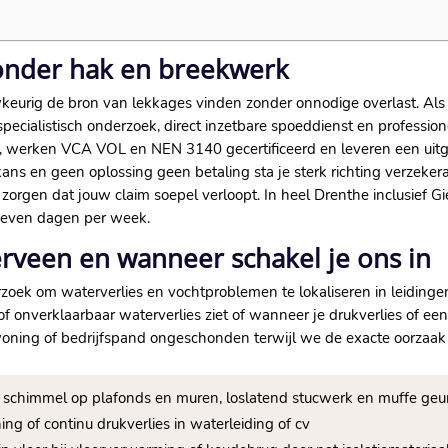
zonder hak en breekwerk
eurig de bron van lekkages vinden zonder onnodige overlast. Als Ul
ecialistisch onderzoek, direct inzetbare spoeddienst en professio
 werken VCA VOL en NEN 3140 gecertificeerd en leveren een uitge
skans en geen oplossing geen betaling sta je sterk richting verz
orgen dat jouw claim soepel verloopt. In heel Drenthe inclusief Gie
 zeven dagen per week.
terveen en wanneer schakel je ons in
rzoek om waterverlies en vochtproblemen te lokaliseren in leidingen
of onverklaarbaar waterverlies ziet of wanneer je drukverlies of e
 woning of bedrijfspand ongeschonden terwijl we de exacte oorza
f schimmel op plafonds en muren, loslatend stucwerk en muffe geu
ing of continu drukverlies in waterleiding of cv