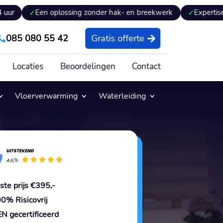
en oplossing zonder hak- en breekwerk
Expertiseverslag on
085 080 55 42
Gratis offerte

Locaties
Beoordelingen
Contact
Vloerverwarming
Waterleiding
ste prijs €395,-
0% Risicovrij
N gecertificeerd