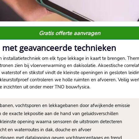
Gratis offerte aanvragen
e met geavanceerde technieken
installatietechniek om elk type lekkage in kaart te brengen. Ther
tronen zien bij vloerverwarming en dakisolatie. Akoestische correl
 waterstof en stikstof vindt de kleinste openingen in gesloten lei
n kleurstofproef controleren we holle ruimten en afvoeren. Veili
 inzichten uit onder meer TNO bouwfysica.
debanen, vochtsporen en lekkagebanen door afwijkende emissie
n de exacte lekpositie aan de hand van geluidsverschillen
e kleinste opening waarna sensoren de uitstroom detecteren
ucht en waterroutes in dak, douche en afvoer
etingen met datalogging geven vochtpercentages en trend