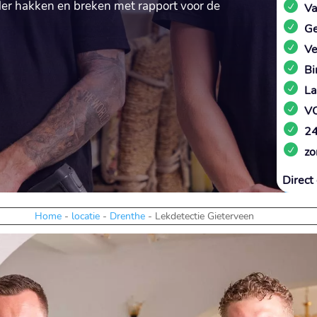
der hakken en breken met rapport voor de
Va
Ge
Ve
Bi
La
VC
24
zo
Direct 
Home
-
locatie
-
Drenthe
-
Lekdetectie Gieterveen