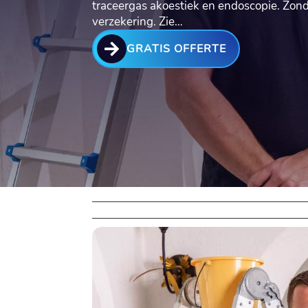
traceergas akoestiek en endoscopie. Zon
verzekering. Zie…

GRATIS OFFERTE