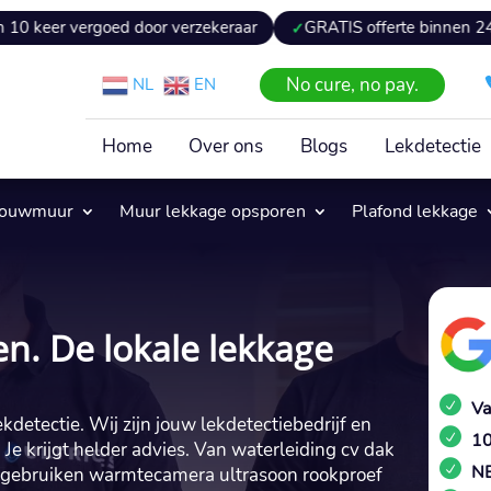
rgoed door verzekeraar
GRATIS offerte binnen 24 uur
E
No cure, no pay.
NL
EN
Home
Over ons
Blogs
Lekdetectie
pouwmuur
Muur lekkage opsporen
Plafond lekkage
en. De lokale lekkage
Va
ekdetectie. Wij zijn jouw lekdetectiebedrijf en
10
. Je krijgt helder advies. Van waterleiding cv dak
NE
 gebruiken warmtecamera ultrasoon rookproef