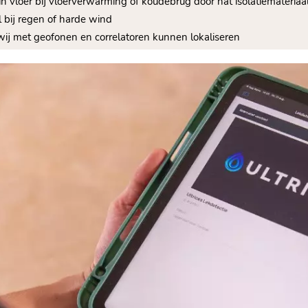
in vloer bij vloerverwarming of koudebrug door nat isolatiemateriaa
al bij regen of harde wind
t wij met geofonen en correlatoren kunnen lokaliseren