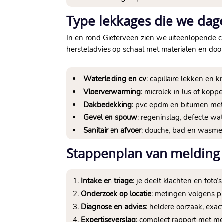
Type lekkages die we dag
In en rond Gieterveen zien we uiteenlopende ca
hersteladvies op schaal met materialen en door
Waterleiding en cv
: capillaire lekken en k
Vloerverwarming
: microlek in lus of kop
Dakbedekking
: pvc epdm en bitumen met 
Gevel en spouw
: regeninslag, defecte wa
Sanitair en afvoer
: douche, bad en wasme
Stappenplan van melding 
Intake en triage
: je deelt klachten en foto
Onderzoek op locatie
: metingen volgens p
Diagnose en advies
: heldere oorzaak, exac
Expertiseverslag
: compleet rapport met m