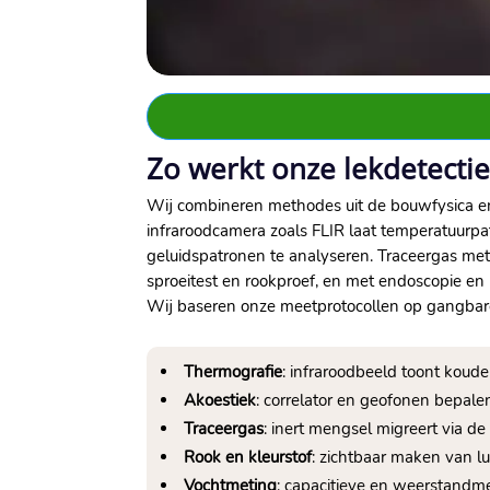
Zo werkt onze lekdetecti
Wij combineren methodes uit de bouwfysica en 
infraroodcamera zoals FLIR laat temperatuurpa
geluidspatronen te analyseren. Traceergas met
sproeitest en rookproef, en met endoscopie e
Wij baseren onze meetprotocollen op gangbare
Thermografie
: infraroodbeeld toont kou
Akoestiek
: correlator en geofonen bepale
Traceergas
: inert mengsel migreert via d
Rook en kleurstof
: zichtbaar maken van l
Vochtmeting
: capacitieve en weerstandm