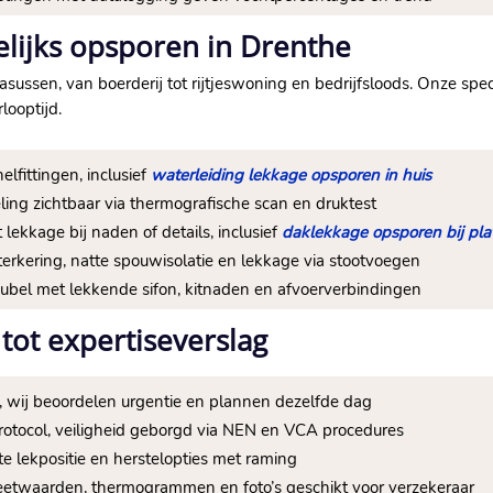
elijks opsporen in Drenthe
sussen, van boerderij tot rijtjeswoning en bedrijfsloods. Onze spe
looptijd.
nelfittingen, inclusief
waterleiding lekkage opsporen in huis
peling zichtbaar via thermografische scan en druktest
lekkage bij naden of details, inclusief
daklekkage opsporen bij pla
terkering, natte spouwisolatie en lekkage via stootvoegen
ubel met lekkende sifon, kitnaden en afvoerverbindingen
tot expertiseverslag
’s, wij beoordelen urgentie en plannen dezelfde dag
rotocol, veiligheid geborgd via NEN en VCA procedures
te lekpositie en herstelopties met raming
eetwaarden, thermogrammen en foto’s geschikt voor verzekeraar