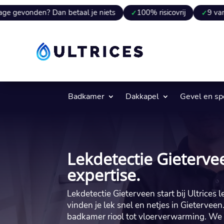
? Dan betaal je niets
100% risicovrij
9 van 10 keer ve
Badkamer
Dakkapel
Gevel en s
Lekdetectie Gieterve
expertise.
Lekdetectie Gieterveen start bij Ultrices l
vinden je lek snel en netjes in Gieterveen
badkamer riool tot vloerverwarming. We