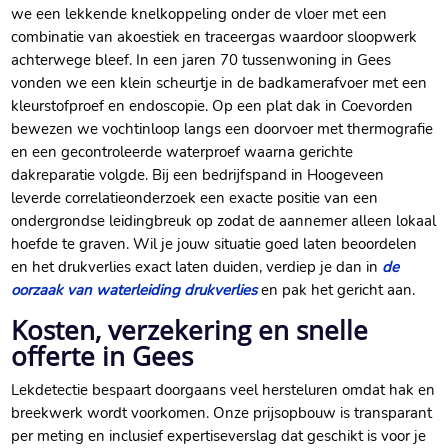
we een lekkende knelkoppeling onder de vloer met een
combinatie van akoestiek en traceergas waardoor sloopwerk
achterwege bleef.​ In een jaren 70 tussenwoning in Gees
vonden we een klein scheurtje in de badkamerafvoer met een
kleurstofproef en endoscopie.​ Op een plat dak in Coevorden
bewezen we vochtinloop langs een doorvoer met thermografie
en een gecontroleerde waterproef waarna gerichte
dakreparatie volgde.​ Bij een bedrijfspand in Hoogeveen
leverde correlatieonderzoek een exacte positie van een
ondergrondse leidingbreuk op zodat de aannemer alleen lokaal
hoefde te graven.​ Wil je jouw situatie goed laten beoordelen
en het drukverlies exact laten duiden, verdiep je dan in
de
oorzaak van waterleiding drukverlies
en pak het gericht aan.​
Kosten, verzekering en snelle
offerte in Gees
Lekdetectie bespaart doorgaans veel hersteluren omdat hak en
breekwerk wordt voorkomen.​ Onze prijsopbouw is transparant
per meting en inclusief expertiseverslag dat geschikt is voor je