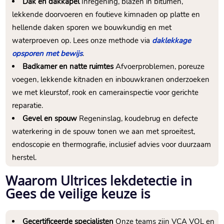
Dak en dakkapel
Inregening, blazen in bitumen,
lekkende doorvoeren en foutieve kimnaden op platte en
hellende daken sporen we bouwkundig en met
waterproeven op.​ Lees onze methode via
daklekkage
opsporen met bewijs
.​
Badkamer en natte ruimtes
Afvoerproblemen, poreuze
voegen, lekkende kitnaden en inbouwkranen onderzoeken
we met kleurstof, rook en camerainspectie voor gerichte
reparatie.​
Gevel en spouw
Regeninslag, koudebrug en defecte
waterkering in de spouw tonen we aan met sproeitest,
endoscopie en thermografie, inclusief advies voor duurzaam
herstel.​
Waarom Ultrices lekdetectie in
Gees de veilige keuze is
Gecertificeerde specialisten
Onze teams zijn VCA VOL en