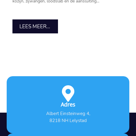
kozijn, zijwangen, loodslab en de aansluiting...
LEES MEER...

Adres
Albert Einsteinweg 4,
8218 NH Lelystad