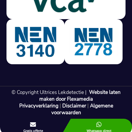
Gratis offerte in 24 uur
M
100% risicovrij
Geen lekkage? Geen betaling.
Vast tarief van € 395,- exc btw.
Rapport binnen 3 werkdagen.
100% RIsicovrij.
Vaak vergoed door verzekeraar.
NEN 3140 gecertificeerd.
Vaste prijs, geen verassingen.
99% Slagingspercentage.
© Copyright Ultrices Lekdetectie |
Website laten
Gratis offerte in 24 uur
maken door Flexamedia
Privacyverklaring
|
Disclaimer
|
Algemene
Bel: 085 080 55 42
voorwaarden


Gratis offerte
Whatsapp direct