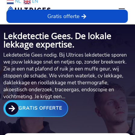
NL
EN
Gratis offerte
Lekdetectie Gees. De lokale
lekkage expertise.
Lekdetectie Gees nodig.​ Bij Ultrices lekdetectie sporen
we jouw lekkage snel en netjes op, zonder breekwerk.​
Zie je een nat plafond of ruik je een muffe geur, wij
stoppen de schade.​ We vinden waterlek, cv lekkage,
daklekkage en rioollekkage met thermografie,
akoestisch onderzoek, traceergas, endoscopie en
vochtmeting.​ Je krijgt een…

GRATIS OFFERTE