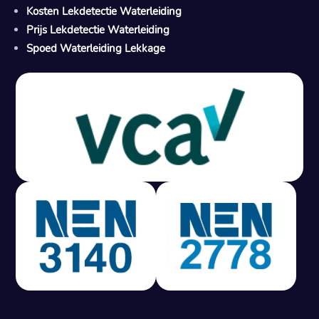
Kosten Lekdetectie Waterleiding
Prijs Lekdetectie Waterleiding
Spoed Waterleiding Lekkage
Gratis offerte in 24 uur
M
100% risicovrij
Geen lekkage? Geen betaling.
Vast tarief van € 395,- exc btw.
Rapport binnen 3 werkdagen.
100% RIsicovrij.
Vaak vergoed door verzekeraar.
NEN 3140 gecertificeerd.
Vaste prijs, geen verassingen.