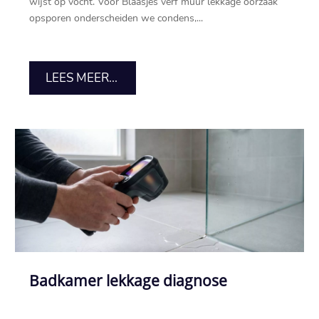
wijst op vocht.​ Voor Blaasjes verf muur lekkage oorzaak
opsporen onderscheiden we condens,...
LEES MEER...
Badkamer lekkage diagnose