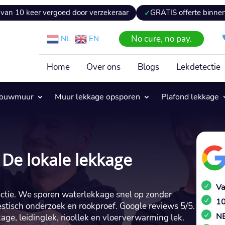
vergoed door verzekeraar
GRATIS offerte binnen 24 uur
No cure, no pay.
NL
EN
Home
Over ons
Blogs
Lekdetectie
pouwmuur
Muur lekkage opsporen
Plafond lekkage
 De lokale lekkage
Va
ectie. We sporen waterlekkage snel op zonder
10
stisch onderzoek en rookproef. Google reviews 5/5.
NE
age, leidinglek, rioollek en vloerverwarming lek.