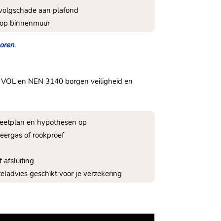
evolgschade aan plafond
l op binnenmuur
poren
.
CA VOL en NEN 3140 borgen veiligheid en
n meetplan en hypothesen op
ceergas of rookproef
f afsluiting
eladvies geschikt voor je verzekering