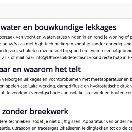
r water en bouwkundige lekkages
 oorzaak van vocht en waterverlies vinden in en rond je woning o
we bouwfysica met high tech metingen zodat je zonder onnodig slo
bedrijven, schakelen razendsnel bij spoed en leveren een uitgebreid
217 of mail naar info@Ultriceslekdetectie.nl voor directe hulp in E
haar en waarom het telt
 van verborgen lekkages en vochtproblemen met meetapparatuur en
on spelen capillaire werking, dampdiffusie en hydrostatische druk
. Je voorkomt vervolgschade aan isolatie, stucwerk en houten cons
e zonder breekwerk
re technieken, zodat je niet blijft gissen. Apparatuur van onder m
latie, ultrasoon en traceergas lokaliseren leidinglekken tot op de c