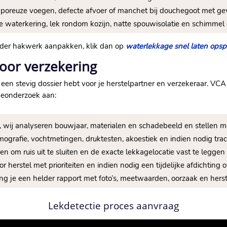
, poreuze voegen, defecte afvoer of manchet bij douchegoot met g
cte waterkering, lek rondom kozijn, natte spouwisolatie en schimme
nder hakwerk aanpakken, klik dan op
waterlekkage snel laten ops
oor verzekering
een stevig dossier hebt voor je herstelpartner en verzekeraar. V
geonderzoek aan:
hten, wij analyseren bouwjaar, materialen en schadebeeld en stelle
ografie, vochtmetingen, druktesten, akoestiek en indien nodig tra
gen om ruis uit te sluiten en de exacte lekkagelocatie vast te leggen
oor herstel met prioriteiten en indien nodig een tijdelijke afdichting o
ng je een helder rapport met foto’s, meetwaarden, oorzaak en herst
Lekdetectie proces aanvraag