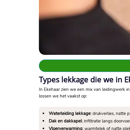
Types lekkage die we in E
In Ekehaar zien we een mix van leidingwerk in
lossen we het vaakst op:
Waterleiding lekkage
: drukverlies, natte
Dak en dakkapel
: infiltratie langs door
Vloerverwarming
: warmtelek of natte ple