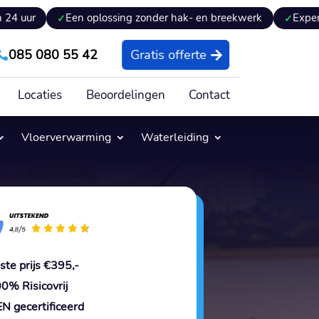
Een oplossing zonder hak- en breekwerk
Expertiseverslag
085 080 55 42
Gratis offerte

Locaties
Beoordelingen
Contact
Vloerverwarming
Waterleiding
ste prijs €395,-
0% Risicovrij
N gecertificeerd