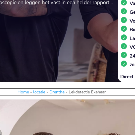
scopie en leggen het vast in een helder rapport…
Va
Ge
Ve
Bi
La
VC
24
zo
Direct 
Home
-
locatie
-
Drenthe
-
Lekdetectie Ekehaar