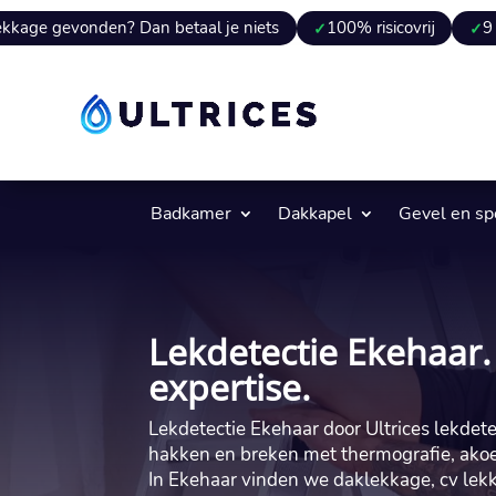
en? Dan betaal je niets
100% risicovrij
9 van 10 keer 
Badkamer
Dakkapel
Gevel en s
Lekdetectie Ekehaar.
expertise.
Lekdetectie Ekehaar door Ultrices lekdet
hakken en breken met thermografie, akoe
In Ekehaar vinden we daklekkage, cv lekk