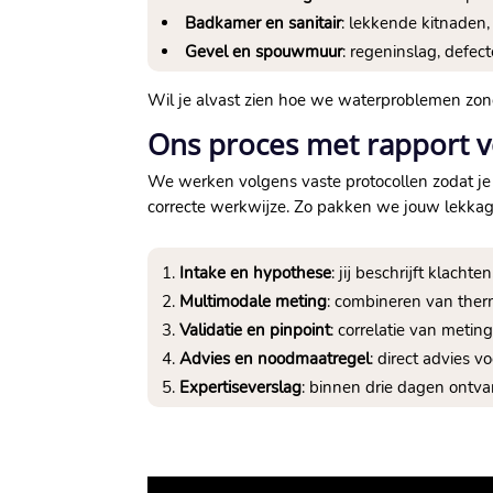
Badkamer en sanitair
: lekkende kitnaden
Gevel en spouwmuur
: regeninslag, defe
Wil je alvast zien hoe we waterproblemen zo
Ons proces met rapport v
We werken volgens vaste protocollen zodat je 
correcte werkwijze. Zo pakken we jouw lekka
Intake en hypothese
: jij beschrijft klac
Multimodale meting
: combineren van therm
Validatie en pinpoint
: correlatie van metin
Advies en noodmaatregel
: direct advies v
Expertiseverslag
: binnen drie dagen ontva