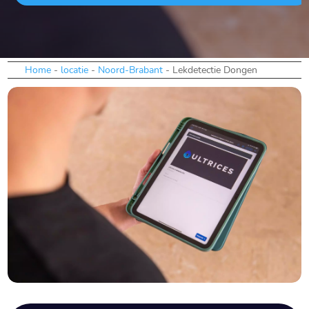
Home
-
locatie
-
Noord-Brabant
-
Lekdetectie Dongen