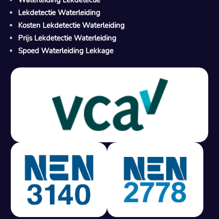
Waterleiding Lekdetectie
Lekdetectie Waterleiding
Kosten Lekdetectie Waterleiding
Prijs Lekdetectie Waterleiding
Spoed Waterleiding Lekkage
Gratis offerte in 24 uur
M
100% risicovrij
Geen lekkage? Geen betaling.
Vast tarief van € 395,- exc btw.
Rapport binnen 3 werkdagen.
100% RIsicovrij.
Vaak vergoed door verzekeraar.