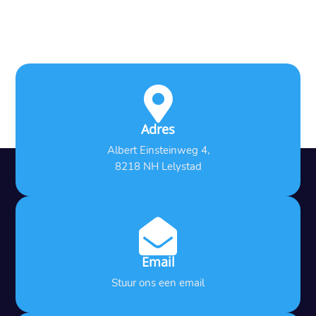

Adres
Albert Einsteinweg 4,
8218 NH Lelystad

Email
Stuur ons een email