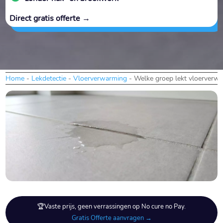
Direct gratis offerte →
Home
-
Lekdetectie
-
Vloerverwarming
-
Welke groep lekt vloerverw
🏆Vaste prijs, geen verrassingen op No cure no Pay.
Gratis Offerte aanvragen →