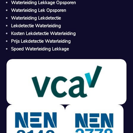
Waterleiding Lekkage Opsporen
Waterleiding Lek Opsporen
Waterleiding Lekdetectie
Lekdetectie Waterleiding
Kosten Lekdetectie Waterleiding
Prijs Lekdetectie Waterleiding
Spoed Waterleiding Lekkage
Gratis offerte in 24 uur
M
100% risicovrij
Geen lekkage? Geen betaling.
Vast tarief van € 395,- exc btw.
Rapport binnen 3 werkdagen.