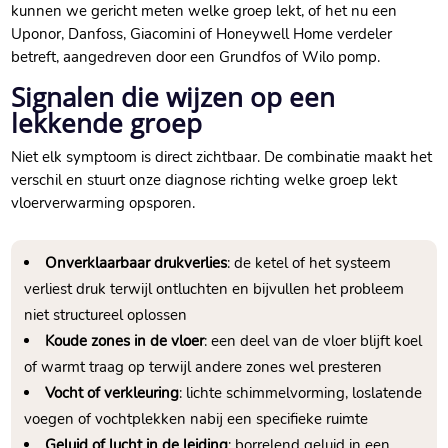
kunnen we gericht meten welke groep lekt, of het nu een
Uponor, Danfoss, Giacomini of Honeywell Home verdeler
betreft, aangedreven door een Grundfos of Wilo pomp.​
Signalen die wijzen op een
lekkende groep
Niet elk symptoom is direct zichtbaar.​ De combinatie maakt het
verschil en stuurt onze diagnose richting welke groep lekt
vloerverwarming opsporen.​
Onverklaarbaar drukverlies
: de ketel of het systeem
verliest druk terwijl ontluchten en bijvullen het probleem
niet structureel oplossen
Koude zones in de vloer
: een deel van de vloer blijft koel
of warmt traag op terwijl andere zones wel presteren
Vocht of verkleuring
: lichte schimmelvorming, loslatende
voegen of vochtplekken nabij een specifieke ruimte
Geluid of lucht in de leiding
: borrelend geluid in een