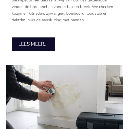
dakkapel of het dakraam.​ Wij van Ultrices lekdetectie
vinden de bron snel en zonder hak en breek.​ We checken
kozijn en kitnaden, zijwangen, boeiboord, loodslab en
daktrim, plus de aansluiting met pannen,...
LEES MEER...